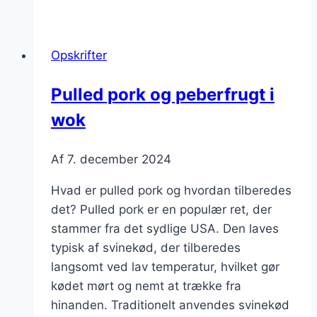
pork
til
burger
Opskrifter
med
smagfulde
Pulled pork og peberfrugt i
toppings
wok
Af
7. december 2024
Hvad er pulled pork og hvordan tilberedes
det? Pulled pork er en populær ret, der
stammer fra det sydlige USA. Den laves
typisk af svinekød, der tilberedes
langsomt ved lav temperatur, hvilket gør
kødet mørt og nemt at trække fra
hinanden. Traditionelt anvendes svinekød