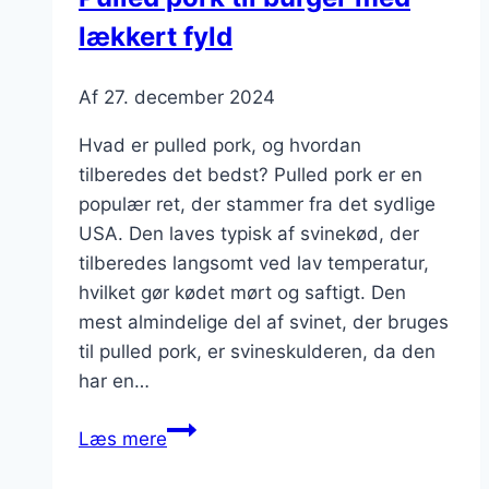
lækker
lækkert fyld
smag
Af
27. december 2024
Hvad er pulled pork, og hvordan
tilberedes det bedst? Pulled pork er en
populær ret, der stammer fra det sydlige
USA. Den laves typisk af svinekød, der
tilberedes langsomt ved lav temperatur,
hvilket gør kødet mørt og saftigt. Den
mest almindelige del af svinet, der bruges
til pulled pork, er svineskulderen, da den
har en…
Pulled
Læs mere
pork
til