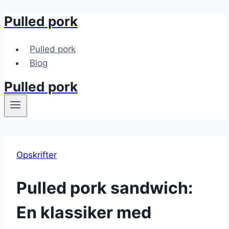
Pulled pork
Fortsæt
til
indhold
Pulled pork
Blog
Pulled pork
Opskrifter
Pulled pork sandwich:
En klassiker med