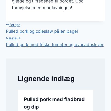
glæde og tilfredshed til bordet. God
fornøjelse med madlavningen!
Indlægsnavigation
Forrige
Pulled pork og coleslaw på en bagel
Næste
Pulled pork med friske tomater og avocadoskiver
Lignende indlæg
Pulled pork med fladbrød
og dip