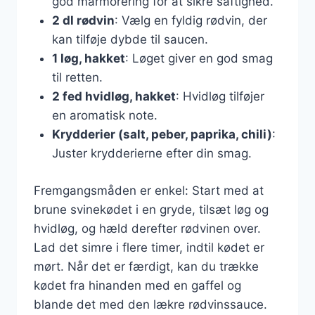
god marmorering for at sikre saftighed.
2 dl rødvin
: Vælg en fyldig rødvin, der
kan tilføje dybde til saucen.
1 løg, hakket
: Løget giver en god smag
til retten.
2 fed hvidløg, hakket
: Hvidløg tilføjer
en aromatisk note.
Krydderier (salt, peber, paprika, chili)
:
Juster krydderierne efter din smag.
Fremgangsmåden er enkel: Start med at
brune svinekødet i en gryde, tilsæt løg og
hvidløg, og hæld derefter rødvinen over.
Lad det simre i flere timer, indtil kødet er
mørt. Når det er færdigt, kan du trække
kødet fra hinanden med en gaffel og
blande det med den lækre rødvinssauce.