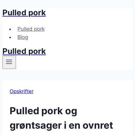
Pulled pork
Fortsæt
til
indhold
Pulled pork
Blog
Pulled pork
Opskrifter
Pulled pork og
grøntsager i en ovnret