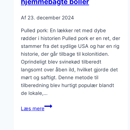
hjemmebagte boller
Af
23. december 2024
Pulled pork: En lækker ret med dybe
rødder i historien Pulled pork er en ret, der
stammer fra det sydlige USA og har en rig
historie, der går tilbage til kolonitiden.
Oprindeligt blev svinekød tilberedt
langsomt over åben ild, hvilket gjorde det
mørt og saftigt. Denne metode til
tilberedning blev hurtigt populær blandt
de lokale,…
Pulled
Læs mere
pork
med
coleslaw