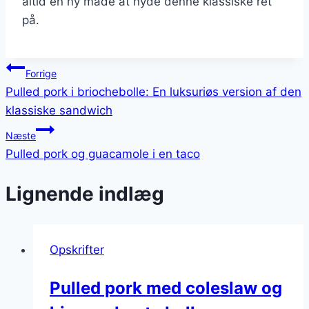
altid en ny måde at nyde denne klassiske ret
på.
Indlægsnavigation
Forrige
Pulled pork i briochebolle: En luksuriøs version af den
klassiske sandwich
Næste
Pulled pork og guacamole i en taco
Lignende indlæg
Opskrifter
Pulled pork med coleslaw og