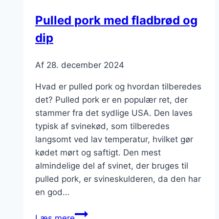
til
Pulled pork med fladbrød og
middag
dip
Af
28. december 2024
Hvad er pulled pork og hvordan tilberedes
det? Pulled pork er en populær ret, der
stammer fra det sydlige USA. Den laves
typisk af svinekød, som tilberedes
langsomt ved lav temperatur, hvilket gør
kødet mørt og saftigt. Den mest
almindelige del af svinet, der bruges til
pulled pork, er svineskulderen, da den har
en god…
Pulled
Læs mere