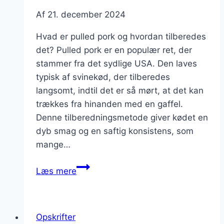
Af
21. december 2024
Hvad er pulled pork og hvordan tilberedes
det? Pulled pork er en populær ret, der
stammer fra det sydlige USA. Den laves
typisk af svinekød, der tilberedes
langsomt, indtil det er så mørt, at det kan
trækkes fra hinanden med en gaffel.
Denne tilberedningsmetode giver kødet en
dyb smag og en saftig konsistens, som
mange…
Pulled
Læs mere
pork
i
slow
Opskrifter
cooker