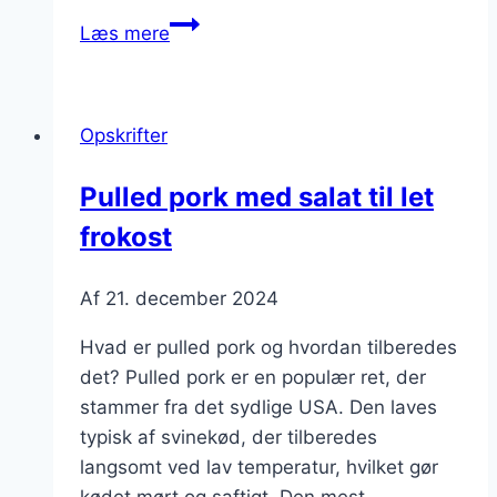
Pulled
Læs mere
pork
i
ovn
Opskrifter
med
dild
Pulled pork med salat til let
og
frokost
hvidløg
Af
21. december 2024
Hvad er pulled pork og hvordan tilberedes
det? Pulled pork er en populær ret, der
stammer fra det sydlige USA. Den laves
typisk af svinekød, der tilberedes
langsomt ved lav temperatur, hvilket gør