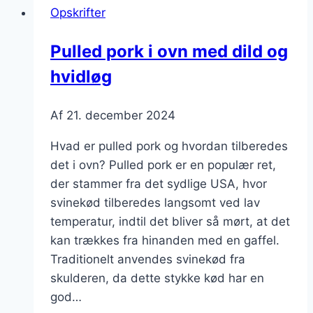
Opskrifter
og
hjemmebagte
Pulled pork i ovn med dild og
boller
hvidløg
Af
21. december 2024
Hvad er pulled pork og hvordan tilberedes
det i ovn? Pulled pork er en populær ret,
der stammer fra det sydlige USA, hvor
svinekød tilberedes langsomt ved lav
temperatur, indtil det bliver så mørt, at det
kan trækkes fra hinanden med en gaffel.
Traditionelt anvendes svinekød fra
skulderen, da dette stykke kød har en
god…