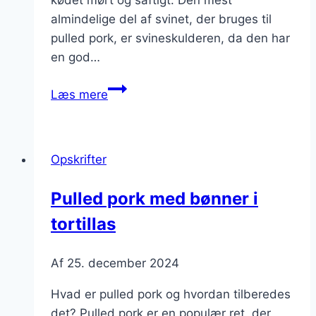
kødet mørt og saftigt. Den mest
almindelige del af svinet, der bruges til
pulled pork, er svineskulderen, da den har
en god…
Pulled
Læs mere
pork
med
salat
Opskrifter
til
let
Pulled pork med bønner i
frokost
tortillas
Af
25. december 2024
Hvad er pulled pork og hvordan tilberedes
det? Pulled pork er en populær ret, der