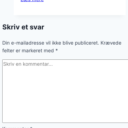
pork
med
fladbrød
Skriv et svar
og
dip
Din e-mailadresse vil ikke blive publiceret.
Krævede
felter er markeret med
*