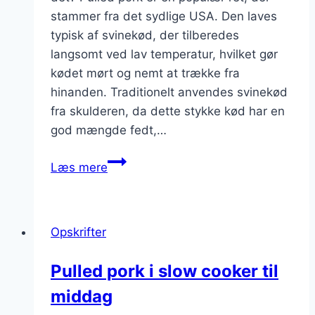
stammer fra det sydlige USA. Den laves
typisk af svinekød, der tilberedes
langsomt ved lav temperatur, hvilket gør
kødet mørt og nemt at trække fra
hinanden. Traditionelt anvendes svinekød
fra skulderen, da dette stykke kød har en
god mængde fedt,…
Pulled
Læs mere
pork
med
bønner
Opskrifter
i
tortillas
Pulled pork i slow cooker til
middag