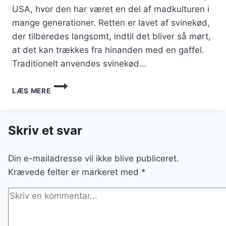
USA, hvor den har været en del af madkulturen i
mange generationer. Retten er lavet af svinekød,
der tilberedes langsomt, indtil det bliver så mørt,
at det kan trækkes fra hinanden med en gaffel.
Traditionelt anvendes svinekød…
PULLED
LÆS MERE
PORK
MED
BØNNER
I
Skriv et svar
SKØN
KOMBINATION
Din e-mailadresse vil ikke blive publiceret.
Krævede felter er markeret med
*