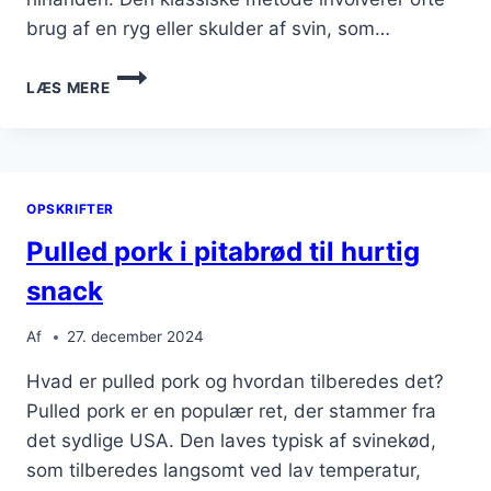
brug af en ryg eller skulder af svin, som…
PULLED
LÆS MERE
PORK
MED
HONNING
OG
SENNEP
OPSKRIFTER
Pulled pork i pitabrød til hurtig
snack
Af
27. december 2024
Hvad er pulled pork og hvordan tilberedes det?
Pulled pork er en populær ret, der stammer fra
det sydlige USA. Den laves typisk af svinekød,
som tilberedes langsomt ved lav temperatur,