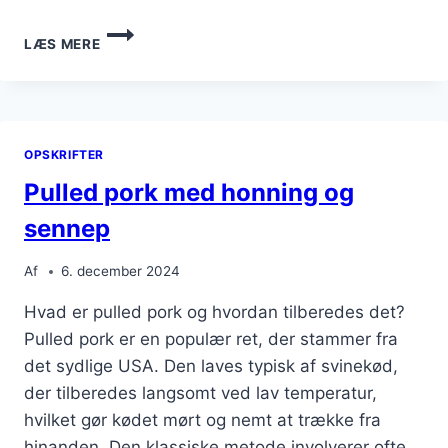
PULLED
LÆS MERE
PORK
SANDWICH
MED
AVOCADO
OPSKRIFTER
Pulled pork med honning og
sennep
Af
6. december 2024
Hvad er pulled pork og hvordan tilberedes det?
Pulled pork er en populær ret, der stammer fra
det sydlige USA. Den laves typisk af svinekød,
der tilberedes langsomt ved lav temperatur,
hvilket gør kødet mørt og nemt at trække fra
hinanden. Den klassiske metode involverer ofte