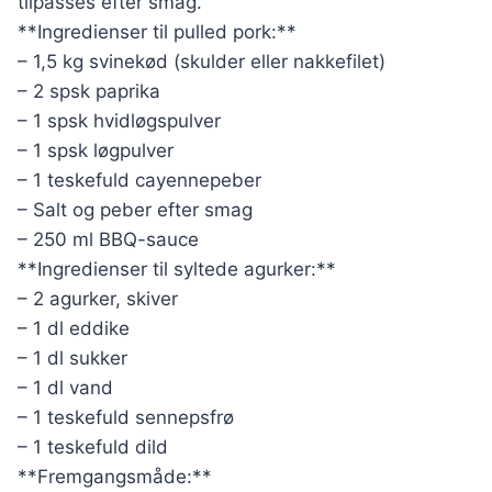
tilpasses efter smag.
**Ingredienser til pulled pork:**
– 1,5 kg svinekød (skulder eller nakkefilet)
– 2 spsk paprika
– 1 spsk hvidløgspulver
– 1 spsk løgpulver
– 1 teskefuld cayennepeber
– Salt og peber efter smag
– 250 ml BBQ-sauce
**Ingredienser til syltede agurker:**
– 2 agurker, skiver
– 1 dl eddike
– 1 dl sukker
– 1 dl vand
– 1 teskefuld sennepsfrø
– 1 teskefuld dild
**Fremgangsmåde:**