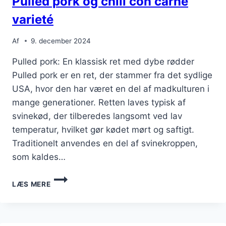
Pulled pork og chili con carne
varieté
Af
9. december 2024
Pulled pork: En klassisk ret med dybe rødder
Pulled pork er en ret, der stammer fra det sydlige
USA, hvor den har været en del af madkulturen i
mange generationer. Retten laves typisk af
svinekød, der tilberedes langsomt ved lav
temperatur, hvilket gør kødet mørt og saftigt.
Traditionelt anvendes en del af svinekroppen,
som kaldes…
PULLED
LÆS MERE
PORK
OG
CHILI
CON