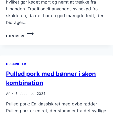
hvilket gør kødet mørt og nemt at trække fra
hinanden. Traditionelt anvendes svinekød fra
skulderen, da det har en god mængde fedt, der
bidrager…
PULLED
LÆS MERE
PORK
I
PITABRØD
TIL
HURTIG
OPSKRIFTER
SNACK
Pulled pork med bønner i skøn
kombination
Af
8. december 2024
Pulled pork: En klassisk ret med dybe rødder
Pulled pork er en ret, der stammer fra det sydlige