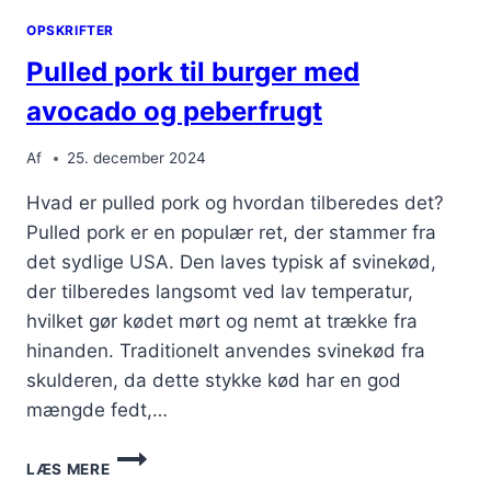
CARNE
OPSKRIFTER
VARIETÉ
Pulled pork til burger med
avocado og peberfrugt
Af
25. december 2024
Hvad er pulled pork og hvordan tilberedes det?
Pulled pork er en populær ret, der stammer fra
det sydlige USA. Den laves typisk af svinekød,
der tilberedes langsomt ved lav temperatur,
hvilket gør kødet mørt og nemt at trække fra
hinanden. Traditionelt anvendes svinekød fra
skulderen, da dette stykke kød har en god
mængde fedt,…
PULLED
LÆS MERE
PORK