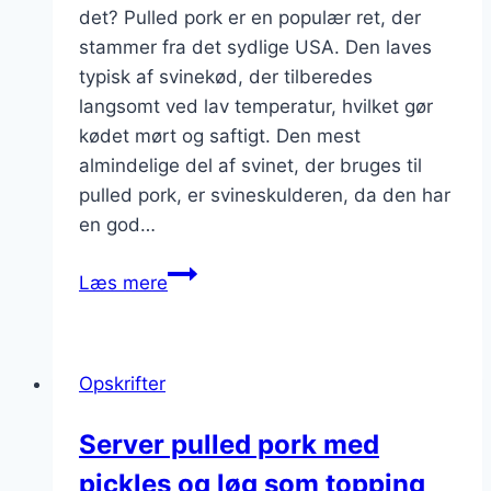
det? Pulled pork er en populær ret, der
stammer fra det sydlige USA. Den laves
typisk af svinekød, der tilberedes
langsomt ved lav temperatur, hvilket gør
kødet mørt og saftigt. Den mest
almindelige del af svinet, der bruges til
pulled pork, er svineskulderen, da den har
en god…
Pulled
Læs mere
pork
med
salat
Opskrifter
til
let
Server pulled pork med
frokost
pickles og løg som topping