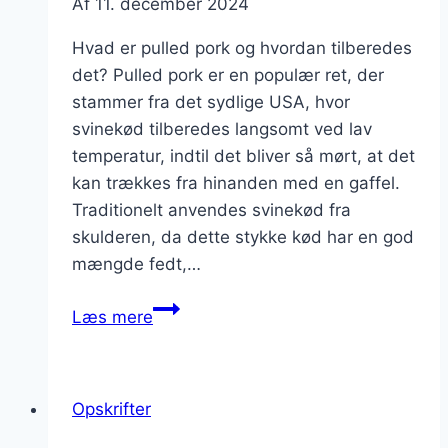
Af
11. december 2024
Hvad er pulled pork og hvordan tilberedes
det? Pulled pork er en populær ret, der
stammer fra det sydlige USA, hvor
svinekød tilberedes langsomt ved lav
temperatur, indtil det bliver så mørt, at det
kan trækkes fra hinanden med en gaffel.
Traditionelt anvendes svinekød fra
skulderen, da dette stykke kød har en god
mængde fedt,…
Pulled
Læs mere
pork
til
burger
Opskrifter
med
smagfuld