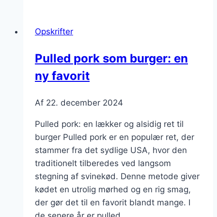
tacos
til
Opskrifter
en
festlig
Pulled pork som burger: en
aften
ny favorit
Af
22. december 2024
Pulled pork: en lækker og alsidig ret til
burger Pulled pork er en populær ret, der
stammer fra det sydlige USA, hvor den
traditionelt tilberedes ved langsom
stegning af svinekød. Denne metode giver
kødet en utrolig mørhed og en rig smag,
der gør det til en favorit blandt mange. I
de senere år er pulled…