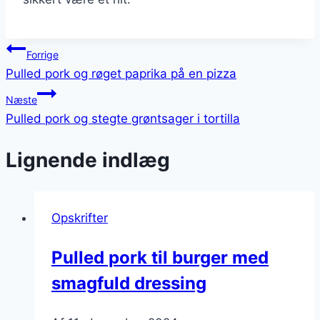
Indlægsnavigation
Forrige
Pulled pork og røget paprika på en pizza
Næste
Pulled pork og stegte grøntsager i tortilla
Lignende indlæg
Opskrifter
Pulled pork til burger med
smagfuld dressing