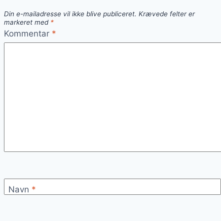
og
Din e-mailadresse vil ikke blive publiceret.
Krævede felter er
løg
markeret med
*
som
Kommentar
*
topping
Navn
*