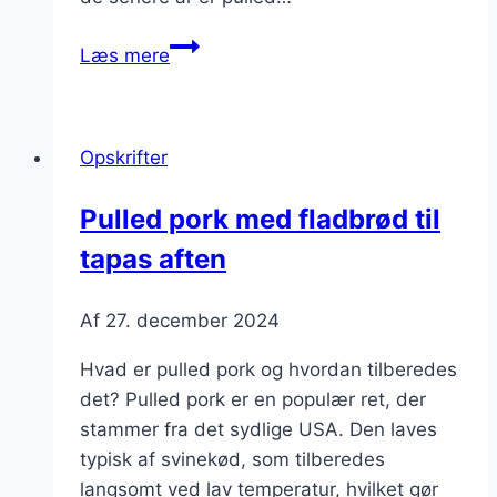
Pulled
Læs mere
pork
som
burger:
Opskrifter
en
ny
Pulled pork med fladbrød til
favorit
tapas aften
Af
27. december 2024
Hvad er pulled pork og hvordan tilberedes
det? Pulled pork er en populær ret, der
stammer fra det sydlige USA. Den laves
typisk af svinekød, som tilberedes
langsomt ved lav temperatur, hvilket gør