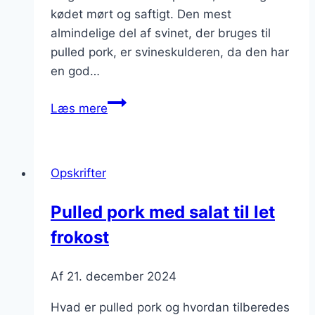
kødet mørt og saftigt. Den mest
almindelige del af svinet, der bruges til
pulled pork, er svineskulderen, da den har
en god…
Pulled
Læs mere
pork
med
fladbrød
Opskrifter
til
tapas
Pulled pork med salat til let
aften
frokost
Af
21. december 2024
Hvad er pulled pork og hvordan tilberedes