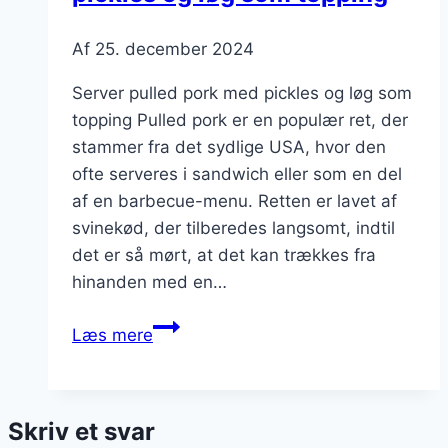
Af
25. december 2024
Server pulled pork med pickles og løg som
topping Pulled pork er en populær ret, der
stammer fra det sydlige USA, hvor den
ofte serveres i sandwich eller som en del
af en barbecue-menu. Retten er lavet af
svinekød, der tilberedes langsomt, indtil
det er så mørt, at det kan trækkes fra
hinanden med en…
Server
Læs mere
pulled
pork
med
Skriv et svar
pickles