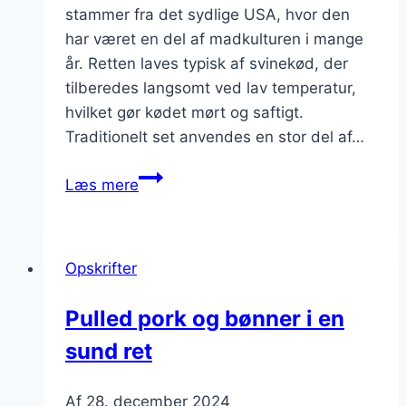
stammer fra det sydlige USA, hvor den
har været en del af madkulturen i mange
år. Retten laves typisk af svinekød, der
tilberedes langsomt ved lav temperatur,
hvilket gør kødet mørt og saftigt.
Traditionelt set anvendes en stor del af…
Pulled
Læs mere
pork
med
coleslaw
Opskrifter
til
fest
Pulled pork og bønner i en
sund ret
Af
28. december 2024