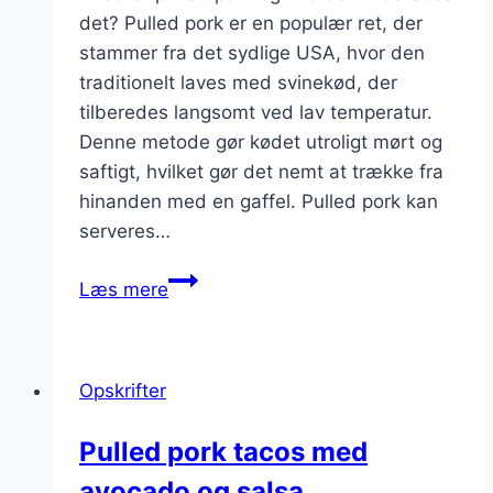
det? Pulled pork er en populær ret, der
stammer fra det sydlige USA, hvor den
traditionelt laves med svinekød, der
tilberedes langsomt ved lav temperatur.
Denne metode gør kødet utroligt mørt og
saftigt, hvilket gør det nemt at trække fra
hinanden med en gaffel. Pulled pork kan
serveres…
Pulled
Læs mere
pork
opskrift
til
Opskrifter
grillfest
Pulled pork tacos med
avocado og salsa