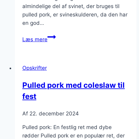
almindelige del af svinet, der bruges til
pulled pork, er svineskulderen, da den har
en god…
Pulled
Læs mere
pork
til
grillfest
Opskrifter
i
haven
Pulled pork med coleslaw til
fest
Af
22. december 2024
Pulled pork: En festlig ret med dybe
rødder Pulled pork er en populær ret, der