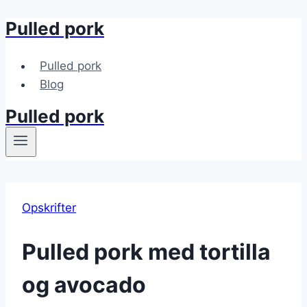
Pulled pork
Fortsæt
til
indhold
Pulled pork
Blog
Pulled pork
Opskrifter
Pulled pork med tortilla
og avocado