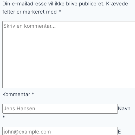
Din e-mailadresse vil ikke blive publiceret.
sund
Krævede
felter er markeret med
ret
*
Kommentar
*
Navn
*
E-