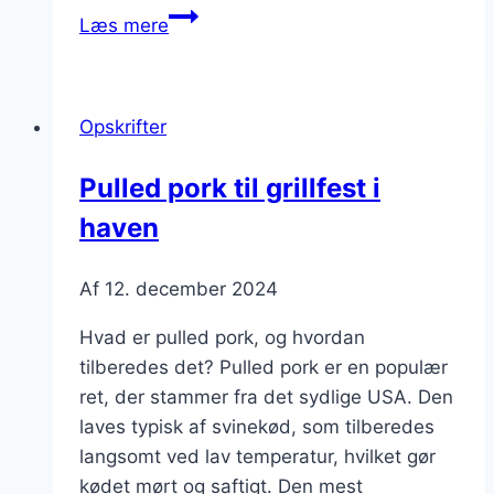
Pulled
Læs mere
pork
opskrift
til
Opskrifter
den
perfekte
Pulled pork til grillfest i
middag
haven
Af
12. december 2024
Hvad er pulled pork, og hvordan
tilberedes det? Pulled pork er en populær
ret, der stammer fra det sydlige USA. Den
laves typisk af svinekød, som tilberedes
langsomt ved lav temperatur, hvilket gør
kødet mørt og saftigt. Den mest