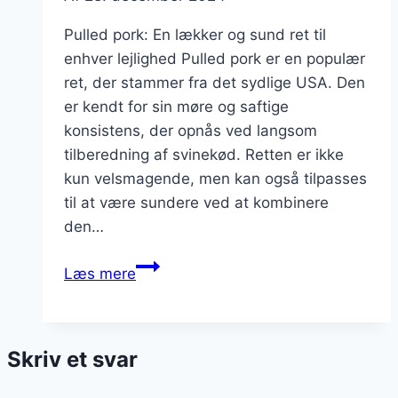
Pulled pork: En lækker og sund ret til
enhver lejlighed Pulled pork er en populær
ret, der stammer fra det sydlige USA. Den
er kendt for sin møre og saftige
konsistens, der opnås ved langsom
tilberedning af svinekød. Retten er ikke
kun velsmagende, men kan også tilpasses
til at være sundere ved at kombinere
den…
Pulled
Læs mere
pork
og
bønner
Skriv et svar
i
en