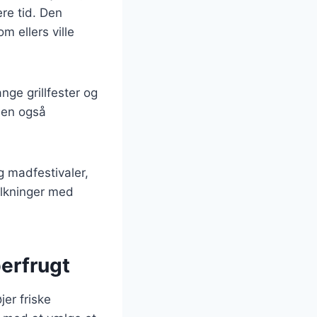
re tid. Den
m ellers ville
nge grillfester og
men også
g madfestivaler,
tolkninger med
berfrugt
jer friske