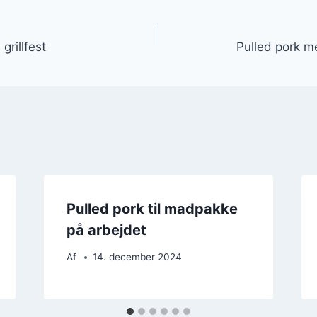
gation
 grillfest
Pulled pork me
Pulled pork til madpakke
på arbejdet
Af
14. december 2024