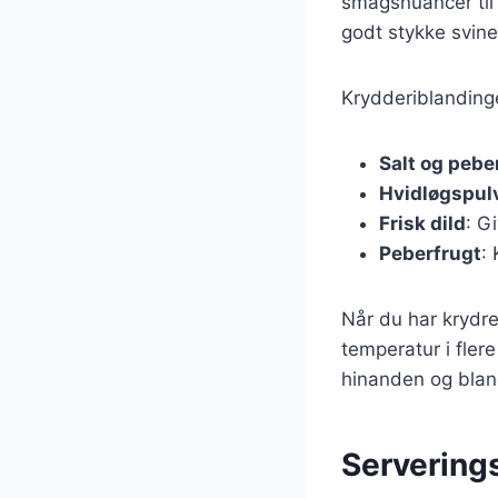
smagsnuancer til 
godt stykke svine
Krydderiblanding
Salt og pebe
Hvidløgspul
Frisk dild
: G
Peberfrugt
:
Når du har krydre
temperatur i flere
hinanden og blande
Servering