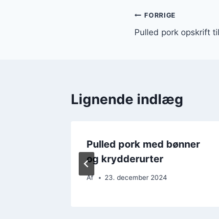
Indlægsnavi
FORRIGE
Pulled pork opskrift til
Lignende indlæg
 til
Pulled pork med bønner
og krydderurter
Af
23. december 2024