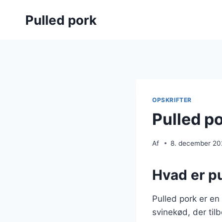
Fortsæt
Pulled pork
til
indhold
OPSKRIFTER
Pulled p
Af
8. december 2
Hvad er pu
Pulled pork er en
svinekød, der til