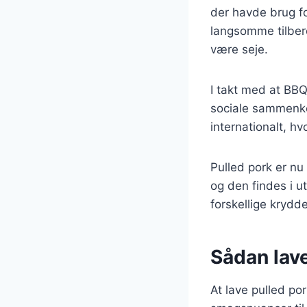
der havde brug fo
langsomme tilbere
være seje.
I takt med at BBQ
sociale sammenko
internationalt, h
Pulled pork er n
og den findes i ut
forskellige krydde
Sådan lave
At lave pulled por