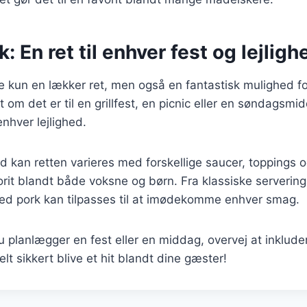
: En ret til enhver fest og lejligh
ke kun en lækker ret, men også en fantastisk mulighed fo
 om det er til en grillfest, en picnic eller en søndagsmi
enhver lejlighed.
d kan retten varieres med forskellige saucer, toppings og
vorit blandt både voksne og børn. Fra klassiske servering
lled pork kan tilpasses til at imødekomme enhver smag.
planlægger en fest eller en middag, overvej at inkluder
lt sikkert blive et hit blandt dine gæster!