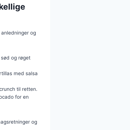
kellige
ge anledninger og
n sød og røget
rtillas med salsa
crunch til retten.
ocado for en
smagsretninger og