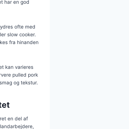
et har en god
krydres ofte med
ller slow cooker.
kkes fra hinanden
et kan varieres
vere pulled pork
 smag og tekstur.
tet
ret en del af
 landarbejdere,