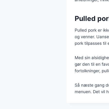
Pulled pork
Pulled pork er ik
og venner. Uanset
pork tilpasses til 
Med sin alsidighe
gør den til en fa
fortolkninger, pu
Så næste gang du 
menuen. Det vil he