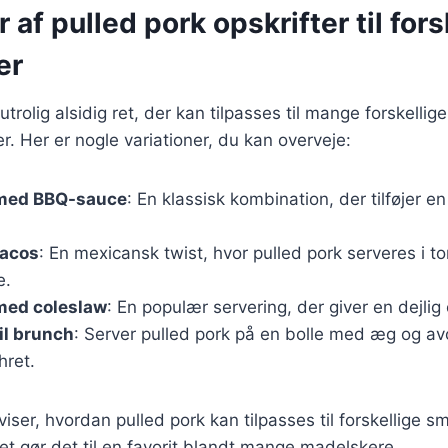
 af pulled pork opskrifter til fors
er
utrolig alsidig ret, der kan tilpasses til mange forskelli
 Her er nogle variationer, du kan overveje:
 med BBQ-sauce
: En klassisk kombination, der tilføjer e
tacos
: En mexicansk twist, hvor pulled pork serveres i to
e.
med coleslaw
: En populær servering, der giver en dejlig 
il brunch
: Server pulled pork på en bolle med æg og av
hret.
viser, hvordan pulled pork kan tilpasses til forskellige 
ket gør det til en favorit blandt mange madelskere.