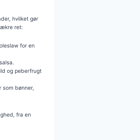
er, hvilket gør
lækre ret:
oleslaw for en
salsa.
ild og peberfrugt
ør som bønner,
ighed, fra en