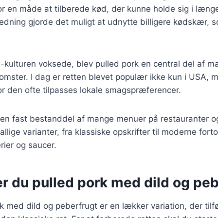
r en måde at tilberede kød, der kunne holde sig i længe
dning gjorde det muligt at udnytte billigere kødskær, so
-kulturen voksede, blev pulled pork en central del af ma
mster. I dag er retten blevet populær ikke kun i USA, 
vor den ofte tilpasses lokale smagspræferencer.
u en fast bestanddel af mange menuer på restauranter o
allige varianter, fra klassiske opskrifter til moderne for
rier og saucer.
r du pulled pork med dild og pe
k med dild og peberfrugt er en lækker variation, der tilfø