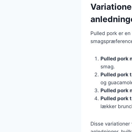
Variationer
anledning
Pulled pork er en 
smagspræferencer.
Pulled pork
smag.
Pulled pork 
og guacamol
Pulled pork 
Pulled pork t
lækker brunc
Disse variationer 
anledninger, hvil