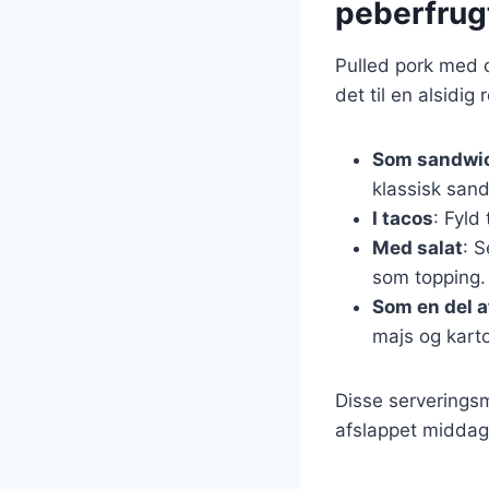
peberfrug
Pulled pork med d
det til en alsidig
Som sandwi
klassisk san
I tacos
: Fyld
Med salat
: 
som topping.
Som en del af
majs og karto
Disse serveringsmu
afslappet middag 