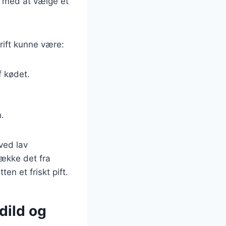
e med at vælge et
rift kunne være:
 kødet.
.
ved lav
række det fra
en et friskt pift.
dild og