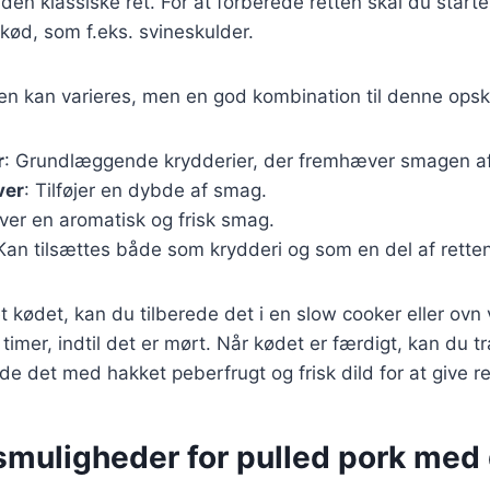
den klassiske ret. For at forberede retten skal du start
kød, som f.eks. svineskulder.
en kan varieres, men en god kombination til denne opsk
r
: Grundlæggende krydderier, der fremhæver smagen af
ver
: Tilføjer en dybde af smag.
iver en aromatisk og frisk smag.
 Kan tilsættes både som krydderi og som en del af retten
t kødet, kan du tilberede det i en slow cooker eller ovn 
 timer, indtil det er mørt. Når kødet er færdigt, kan du t
 det med hakket peberfrugt og frisk dild for at give rett
smuligheder for pulled pork med 