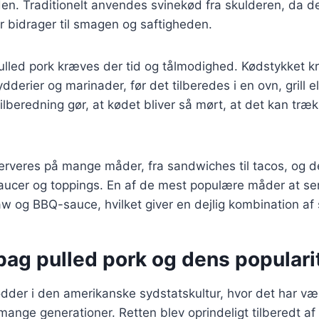
en. Traditionelt anvendes svinekød fra skulderen, da d
 bidrager til smagen og saftigheden.
pulled pork kræves der tid og tålmodighed. Kødstykket 
dderier og marinader, før det tilberedes i en ovn, grill e
beredning gør, at kødet bliver så mørt, at det kan træ
erveres på mange måder, fra sandwiches til tacos, og d
aucer og toppings. En af de mest populære måder at ser
w og BBQ-sauce, hvilket giver en dejlig kombination af
bag pulled pork og dens populari
ødder i den amerikanske sydstatskultur, hvor det har væ
mange generationer. Retten blev oprindeligt tilberedt af