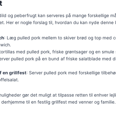
t
ild og peberfrugt kan serveres på mange forskellige måd
 ret. Her er nogle forslag til, hvordan du kan nyde denne 
ch
: Læg pulled pork mellem to skiver brød og top med c
dwich.
 tortillas med pulled pork, friske grøntsager og en smule 
Server pulled pork på en bund af friske salatblade med d
 en grillfest
: Server pulled pork med forskellige tilbeh
ffelsalat.
ligheder gør det muligt at tilpasse retten til enhver lejl
derhjemme til en festlig grillfest med venner og familie.