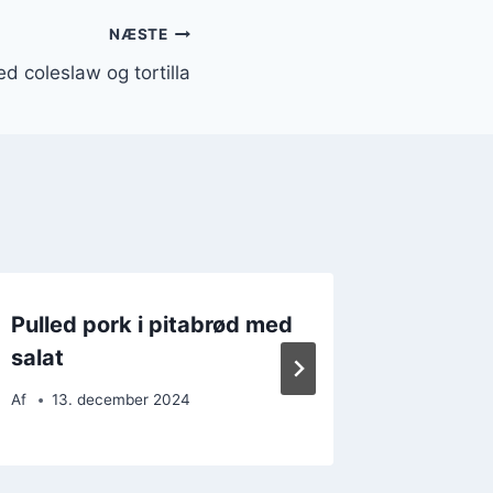
NÆSTE
d coleslaw og tortilla
Pulled pork i pitabrød med
Pulled 
salat
festlig
Af
13. december 2024
Af
24. 