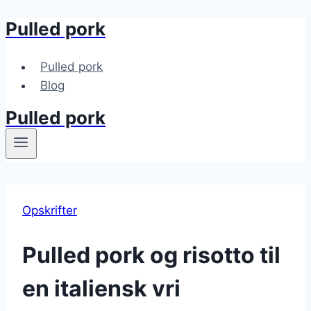
Pulled pork
Fortsæt
til
indhold
Pulled pork
Blog
Pulled pork
Opskrifter
Pulled pork og risotto til
en italiensk vri