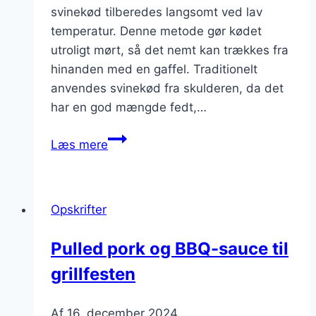
svinekød tilberedes langsomt ved lav
temperatur. Denne metode gør kødet
utroligt mørt, så det nemt kan trækkes fra
hinanden med en gaffel. Traditionelt
anvendes svinekød fra skulderen, da det
har en god mængde fedt,…
Pulled
Læs mere
pork
til
burger
Opskrifter
med
spicy
Pulled pork og BBQ-sauce til
mayo
grillfesten
Af
16. december 2024