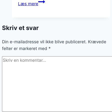
Pulled
Læs mere
pork
med
krydderurter
Skriv et svar
til
festmenuen
Din e-mailadresse vil ikke blive publiceret.
Krævede
felter er markeret med
*