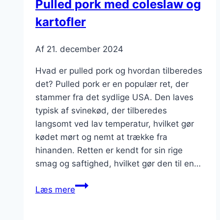
Pulled pork med coleslaw og
grillfesten
kartofler
Af
21. december 2024
Hvad er pulled pork og hvordan tilberedes
det? Pulled pork er en populær ret, der
stammer fra det sydlige USA. Den laves
typisk af svinekød, der tilberedes
langsomt ved lav temperatur, hvilket gør
kødet mørt og nemt at trække fra
hinanden. Retten er kendt for sin rige
smag og saftighed, hvilket gør den til en…
Pulled
Læs mere
pork
med