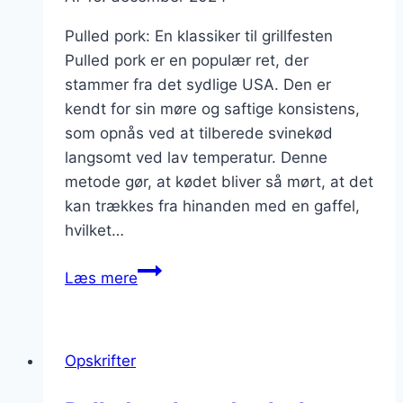
Pulled pork: En klassiker til grillfesten
Pulled pork er en populær ret, der
stammer fra det sydlige USA. Den er
kendt for sin møre og saftige konsistens,
som opnås ved at tilberede svinekød
langsomt ved lav temperatur. Denne
metode gør, at kødet bliver så mørt, at det
kan trækkes fra hinanden med en gaffel,
hvilket…
Pulled
Læs mere
pork
og
BBQ-
Opskrifter
sauce
til