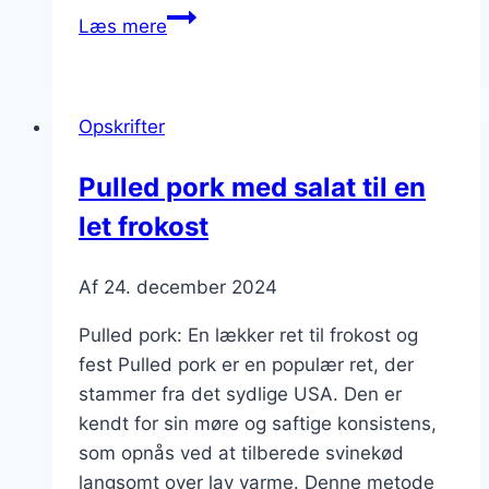
Pulled
Læs mere
pork
madpakke
med
Opskrifter
pitabrød
Pulled pork med salat til en
let frokost
Af
24. december 2024
Pulled pork: En lækker ret til frokost og
fest Pulled pork er en populær ret, der
stammer fra det sydlige USA. Den er
kendt for sin møre og saftige konsistens,
som opnås ved at tilberede svinekød
langsomt over lav varme. Denne metode