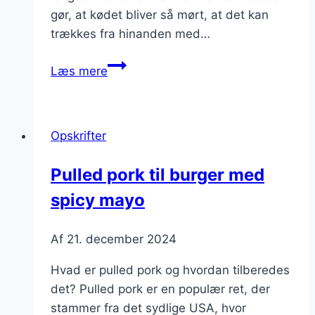
gør, at kødet bliver så mørt, at det kan
trækkes fra hinanden med…
Pulled
Læs mere
pork
med
salat
Opskrifter
til
en
Pulled pork til burger med
let
spicy mayo
frokost
Af
21. december 2024
Hvad er pulled pork og hvordan tilberedes
det? Pulled pork er en populær ret, der
stammer fra det sydlige USA, hvor