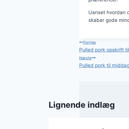
Uanset hvordan du
skaber gode mind
Indlægsnavi
Forrige
Pulled pork opskrift til
Næste
Pulled pork til midda
Lignende indlæg