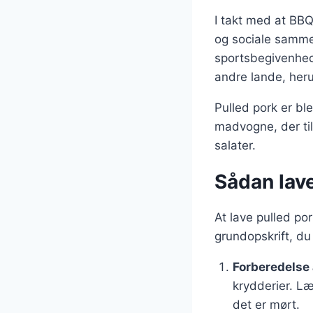
I takt med at BBQ
og sociale sammenk
sportsbegivenhed
andre lande, heru
Pulled pork er bl
madvogne, der til
salater.
Sådan lave
At lave pulled po
grundopskrift, du
Forberedelse 
krydderier. Læg
det er mørt.