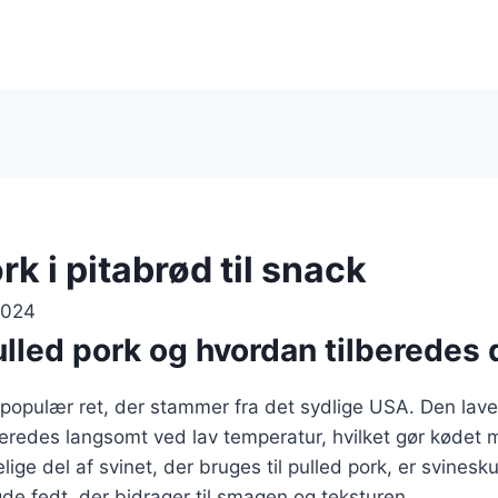
rk i pitabrød til snack
2024
lled pork og hvordan tilberedes 
 populær ret, der stammer fra det sydlige USA. Den lave
beredes langsomt ved lav temperatur, hvilket gør kødet m
ige del af svinet, der bruges til pulled pork, er svinesk
e fedt, der bidrager til smagen og teksturen.