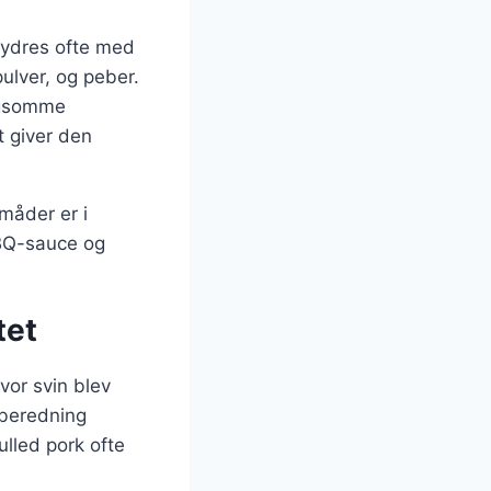
krydres ofte med
ulver, og peber.
angsomme
t giver den
måder er i
BBQ-sauce og
tet
hvor svin blev
lberedning
ulled pork ofte