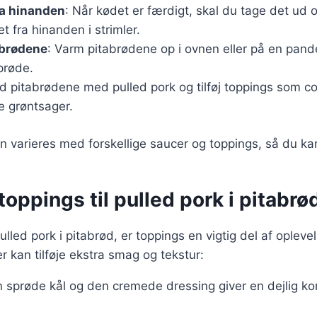
ra hinanden
: Når kødet er færdigt, skal du tage det ud o
et fra hinanden i strimler.
abrødene
: Varm pitabrødene op i ovnen eller på en pande
prøde.
ld pitabrødene med pulled pork og tilføj toppings som c
e grøntsager.
n varieres med forskellige saucer og toppings, så du kan
oppings til pulled pork i pitabrø
lled pork i pitabrød, er toppings en vigtig del af opleve
r kan tilføje ekstra smag og tekstur:
n sprøde kål og den cremede dressing giver en dejlig kon