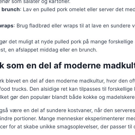
behør som salater og kartofler.
l brunch
: Lav en pulled pork omelet eller server det m
 wraps
: Brug fladbrød eller wraps til at lave en sundere v
 gør det muligt at nyde pulled pork på mange forskellig
fest, en afslappet middag eller en brunch.
rk som en del af moderne madkul
ork blevet en del af den moderne madkultur, hvor den o
food trucks. Den alsidige ret kan tilpasses til forskellig
vilket gør den populær blandt både kokke og madelskere
gså være en del af sundere kostvaner, når den serveres
mindre portioner. Mange mennesker eksperimenterer med
cer for at skabe unikke smagsoplevelser, der passer til