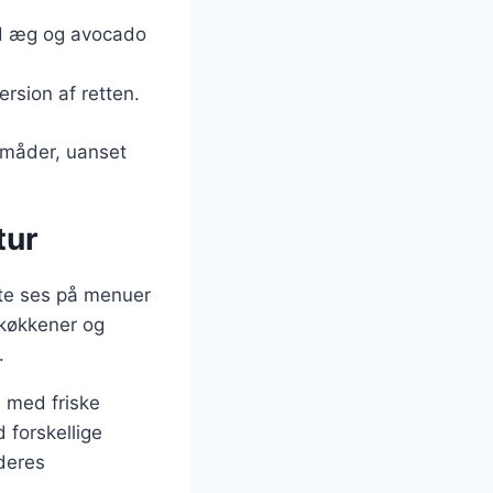
ed æg og avocado
ersion af retten.
e måder, uanset
tur
fte ses på menuer
e køkkener og
.
 med friske
 forskellige
 deres