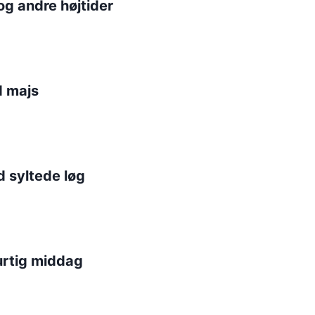
og andre højtider
d majs
d syltede løg
hurtig middag