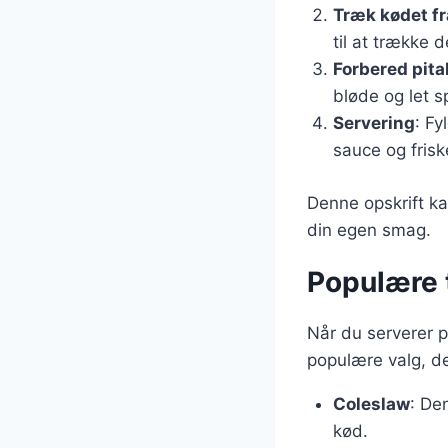
Træk kødet f
til at trække d
Forbered pit
bløde og let s
Servering
: Fy
sauce og frisk
Denne opskrift ka
din egen smag.
Populære t
Når du serverer pu
populære valg, de
Coleslaw
: De
kød.