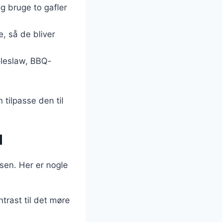
g bruge to gafler
, så de bliver
oleslaw, BBQ-
 tilpasse den til
d
lsen. Her er nogle
trast til det møre