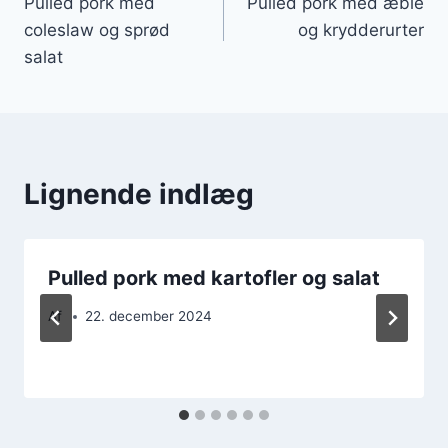
Pulled pork med
Pulled pork med æble
coleslaw og sprød
og krydderurter
salat
Lignende indlæg
Pulled pork med kartofler og salat
Af
22. december 2024