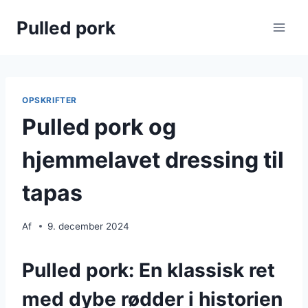
Fortsæt
Pulled pork
til
indhold
OPSKRIFTER
Pulled pork og
hjemmelavet dressing til
tapas
Af
9. december 2024
Pulled pork: En klassisk ret
med dybe rødder i historien