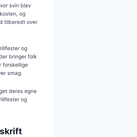
hvor svin blev
 kosten, og
d tilberedt over
illfester og
er bringer folk
 forskellige
hver smag.
aget deres egne
illfester og
skrift