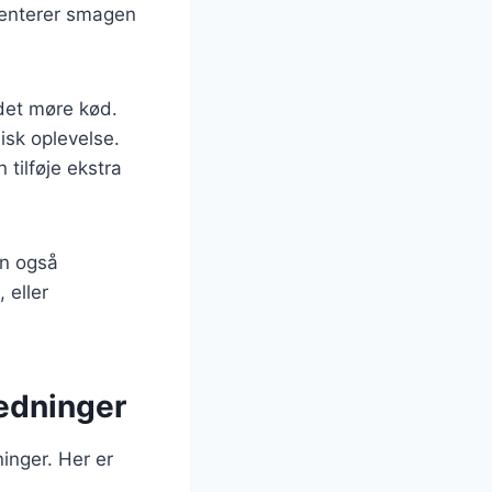
menterer smagen
l det møre kød.
isk oplevelse.
 tilføje ekstra
an også
 eller
ledninger
ninger. Her er