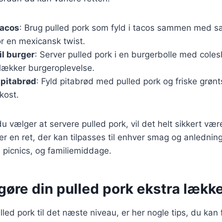
tacos
: Brug pulled pork som fyld i tacos sammen med s
r en mexicansk twist.
il burger
: Server pulled pork i en burgerbolle med cole
 lækker burgeroplevelse.
 pitabrød
: Fyld pitabrød med pulled pork og friske grøn
kost.
 vælger at servere pulled pork, vil det helt sikkert være
er en ret, der kan tilpasses til enhver smag og anledning
er, picnics, og familiemiddage.
t gøre din pulled pork ekstra lækk
lled pork til det næste niveau, er her nogle tips, du kan 