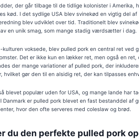
dder, der går tilbage til de tidlige kolonister i Amerika, 
es kød. I det sydlige USA blev svinekød en vigtig del af
eredning blev udviklet over tid. Traditionelt blev svinekø
t gav en unik smag, som mange stadig værdsætter i dag.
-kulturen voksede, blev pulled pork en central ret ved gr
ster. Det er ikke kun en lækker ret, men også en ret, d
des der mange variationer af pulled pork, der inkluderer
, hvilket gør den til en alsidig ret, der kan tilpasses en
gså blevet populær uden for USA, og mange lande har t
g. I Danmark er pulled pork blevet en fast bestanddel af gr
ter, hvor den ofte serveres med coleslaw og brød.
r du den perfekte pulled pork op