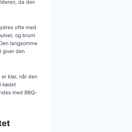
ulderen, da den
krydres ofte med
ulver, og brunt
l. Den langsomme
t giver den
er klar, når den
i kødet
blandes med BBQ-
tet