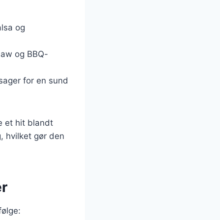
alsa og
slaw og BBQ-
tsager for en sund
 et hit blandt
, hvilket gør den
er
følge: