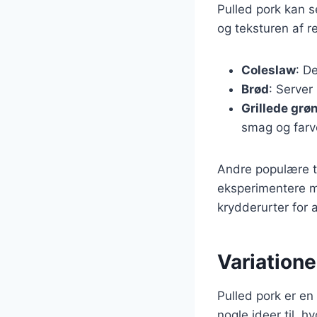
Pulled pork kan 
og teksturen af r
Coleslaw
: De
Brød
: Server
Grillede grø
smag og farve
Andre populære ti
eksperimentere me
krydderurter for a
Variatione
Pulled pork er en 
nogle ideer til, h