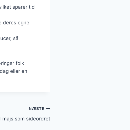
ilket sparer tid
e deres egne
ucer, så
ringer folk
dag eller en
NÆSTE
d majs som sideordret