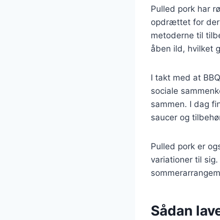
Pulled pork har rø
opdrættet for der
metoderne til tilb
åben ild, hvilke
I takt med at BBQ
sociale sammenkom
sammen. I dag fin
saucer og tilbehør
Pulled pork er o
variationer til si
sommerarrangemen
Sådan lave