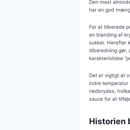
Den mest almindel
har en god mængd
For at tilberede 
en blanding af kr
sukker. Herefter 
tilberedning gør,
karakteristiske “p
Det er vigtigt at
indre temperatur 
nedbrydes, hvilk
sauce for at tilfø
Historien 