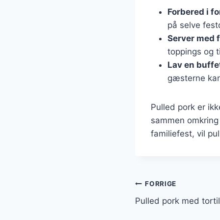
Forbered i f
på selve fes
Server med f
toppings og t
Lav en buffe
gæsterne kan
Pulled pork er ik
sammen omkring b
familiefest, vil pu
Indlægsnavi
FORRIGE
Pulled pork med tortil