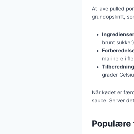
At lave pulled po
grundopskrift, som
Ingrediense
brunt sukker
Forberedels
marinere i fle
Tilberednin
grader Celsius
Når kødet er fær
sauce. Server det
Populære t