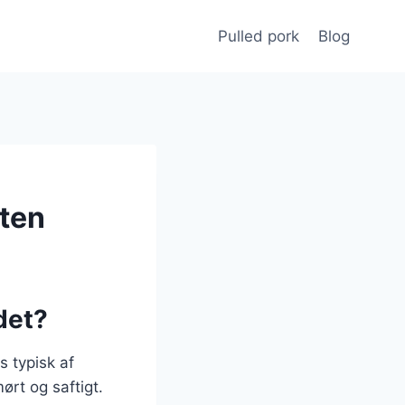
Pulled pork
Blog
sten
det?
s typisk af
ørt og saftigt.