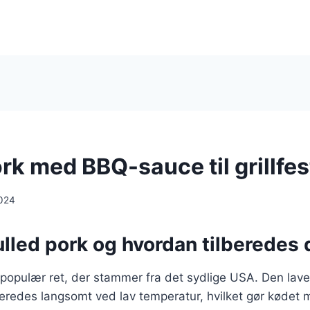
rk med BBQ-sauce til grillfe
024
lled pork og hvordan tilberedes 
 populær ret, der stammer fra det sydlige USA. Den lave
beredes langsomt ved lav temperatur, hvilket gør kødet m