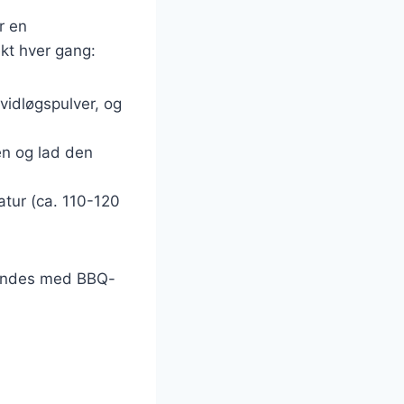
r en
ekt hver gang:
vidløgspulver, og
en og lad den
atur (ca. 110-120
blandes med BBQ-