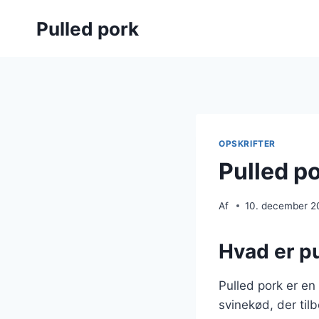
Fortsæt
Pulled pork
til
indhold
OPSKRIFTER
Pulled po
Af
10. december 2
Hvad er pu
Pulled pork er en
svinekød, der til