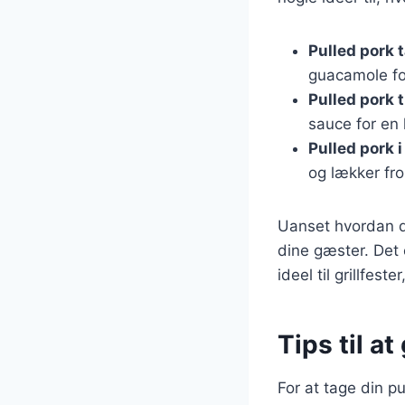
Pulled pork 
guacamole fo
Pulled pork t
sauce for en
Pulled pork i
og lækker fro
Uanset hvordan du
dine gæster. Det 
ideel til grillfest
Tips til a
For at tage din pu