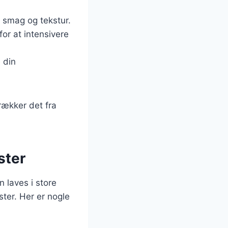
e smag og tekstur.
for at intensivere
 din
trækker det fra
ster
an laves i store
ter. Her er nogle