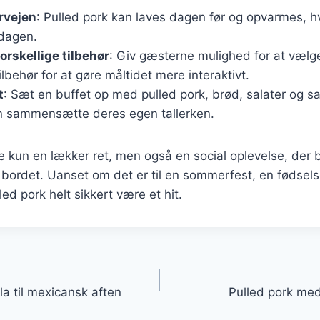
orvejen
: Pulled pork kan laves dagen før og opvarmes, hv
tdagen.
orskellige tilbehør
: Giv gæsterne mulighed for at vælg
ilbehør for at gøre måltidet mere interaktivt.
t
: Sæt en buffet op med pulled pork, brød, salater og sa
 sammensætte deres egen tallerken.
ke kun en lækker ret, men også en social oplevelse, der b
ordet. Uanset om det er til en sommerfest, en fødsels
lled pork helt sikkert være et hit.
gation
la til mexicansk aften
Pulled pork me