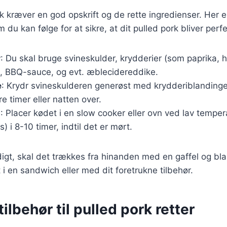
rk kræver en god opskrift og de rette ingredienser. Her e
 du kan følge for at sikre, at dit pulled pork bliver perf
r
: Du skal bruge svineskulder, krydderier (som paprika, h
), BBQ-sauce, og evt. æblecidereddike.
e
: Krydr svineskulderen generøst med krydderiblanding
re timer eller natten over.
g
: Placer kødet i en slow cooker eller ovn ved lav temper
) i 8-10 timer, indtil det er mørt.
digt, skal det trækkes fra hinanden med en gaffel og 
 i en sandwich eller med dit foretrukne tilbehør.
ilbehør til pulled pork retter