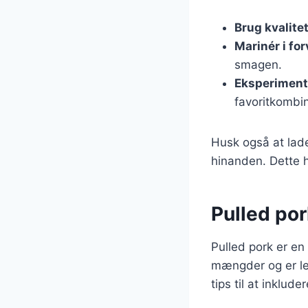
Brug kvalite
Marinér i fo
smagen.
Eksperiment
favoritkombin
Husk også at lade 
hinanden. Dette 
Pulled pork
Pulled pork er en f
mængder og er let
tips til at inklud