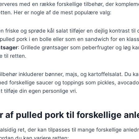
serveres med en række forskellige tilbehør, der komple
etten. Her er nogle af de mest populære valg:
n friske og sprøde kål salat tilføjer en dejlig kontrast ti
 pulled pork i en bolle eller som en sandwich for en klass
ntsager
: Grillede grøntsager som peberfrugter og løg kan
 til retten.
lbehør inkluderer bønner, majs, og kartoffelsalat. Du k
d forskellige saucer og toppings som pickles, avocado,
t tilføje din egen personlige vri.
r af pulled pork til forskellige an
alsidig ret, der kan tilpasses til mange forskellige anled
vordan du kan variere retten: