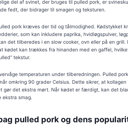
ige del af svinet, der bruges til pulled pork, er svinesk
e fedt, der bidrager til smagen og teksturen.
pulled pork kræves der tid og tålmodighed. Kødstykket 
ydderier, som kan inkludere paprika, hvidløgspulver, løgp
kan det tilberedes i en slow cooker, ovn eller på en gril
 at kødet kan trækkes fra hinanden med en gaffel, hvilke
ulled” tekstur.
 overvåge temperaturen under tilberedningen. Pulled pork 
når omkring 90 grader Celsius. Dette sikrer, at kollagen 
et gør det ekstra mørt. Når kødet er færdigt, kan det 
je ekstra smag.
bag pulled pork og dens populari