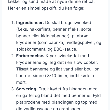
lækker og sund måde at nyde denne ret på.
Her er en simpel opskrift, du kan følge:
Ingredienser
: Du skal bruge svinekød
(f.eks. nakkefilet), bønner (f.eks. sorte
bønner eller kidneybønner), pitabrød,
krydderier (som paprika, hvidløgspulver, og
spidskommen), og BBQ-sauce.
Forberedelse
: Krydr svinekødet med
krydderierne og læg det i en slow cooker.
Tilsæt bønnerne og lidt vand eller bouillon.
Lad det simre i 8-10 timer, indtil kødet er
mørt.
Servering
: Træk kødet fra hinanden med
en gaffel og bland det med bønnerne. Fyld
pitabrødene med blandingen og top med
din yndlingssauce og grøntsager.