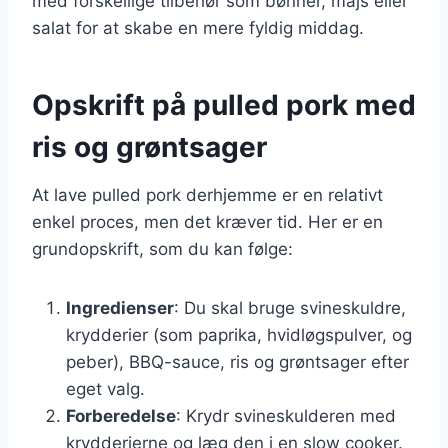
med forskellige tilbehør som bønner, majs eller
salat for at skabe en mere fyldig middag.
Opskrift på pulled pork med
ris og grøntsager
At lave pulled pork derhjemme er en relativt
enkel proces, men det kræver tid. Her er en
grundopskrift, som du kan følge:
Ingredienser
: Du skal bruge svineskuldre,
krydderier (som paprika, hvidløgspulver, og
peber), BBQ-sauce, ris og grøntsager efter
eget valg.
Forberedelse
: Krydr svineskulderen med
krydderierne og læg den i en slow cooker.