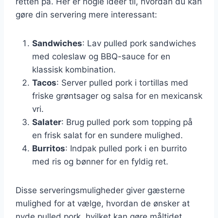
retten på. Her er nogle ideer til, hvordan du kan
gøre din servering mere interessant:
Sandwiches
: Lav pulled pork sandwiches
med coleslaw og BBQ-sauce for en
klassisk kombination.
Tacos
: Server pulled pork i tortillas med
friske grøntsager og salsa for en mexicansk
vri.
Salater
: Brug pulled pork som topping på
en frisk salat for en sundere mulighed.
Burritos
: Indpak pulled pork i en burrito
med ris og bønner for en fyldig ret.
Disse serveringsmuligheder giver gæsterne
mulighed for at vælge, hvordan de ønsker at
nyde pulled pork, hvilket kan gøre måltidet