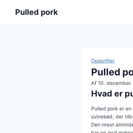
Fortsæt
Pulled pork
til
indhold
Opskrifter
Pulled p
Af
10. december
Hvad er pu
Pulled pork er en
svinekød, der til
Den mest almindel
har en god mængd