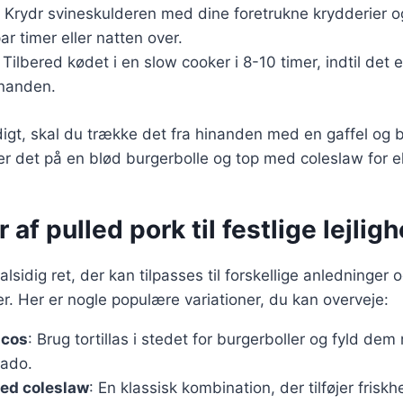
: Krydr svineskulderen med dine foretrukne krydderier o
ar timer eller natten over.
: Tilbered kødet i en slow cooker i 8-10 timer, indtil det 
inanden.
digt, skal du trække det fra hinanden med en gaffel og
r det på en blød burgerbolle og top med coleslaw for e
 af pulled pork til festlige lejlig
alsidig ret, der kan tilpasses til forskellige anledninger 
. Her er nogle populære variationer, du kan overveje:
acos
: Brug tortillas i stedet for burgerboller og fyld de
cado.
med coleslaw
: En klassisk kombination, der tilføjer frisk