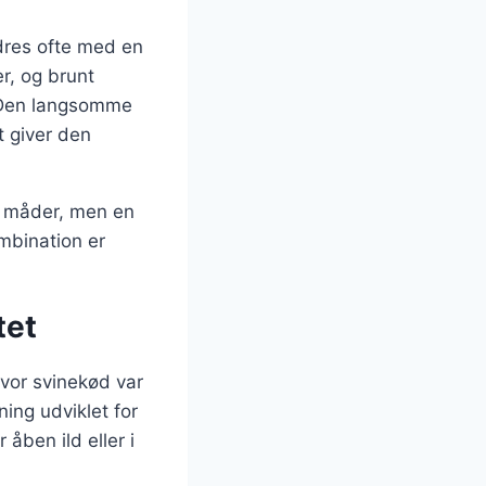
dres ofte med en
er, og brunt
n. Den langsomme
t giver den
ge måder, men en
mbination er
tet
 hvor svinekød var
ning udviklet for
åben ild eller i