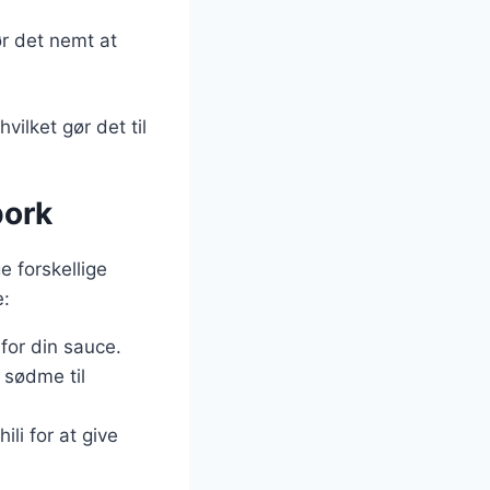
ør det nemt at
vilket gør det til
pork
e forskellige
e:
for din sauce.
 sødme til
li for at give