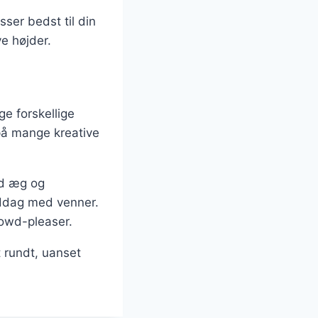
ser bedst til din
e højder.
ge forskellige
 på mange kreative
ed æg og
iddag med venner.
rowd-pleaser.
t rundt, uanset