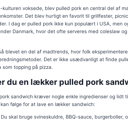
-kulturen voksede, blev pulled pork en central del af m
omster. Det blev hurtigt en favorit til grillfester, picni
er. I dag er pulled pork ikke kun populært i USA, men 
under Danmark, hvor det ofte serveres med coleslaw og 
så blevet en del af madtrends, hvor folk eksperimentere
beredningsmetoder. Det er ikke usædvanligt at finde pulle
a som topping på pizza.
er du en lækker pulled pork sand
 pork sandwich kræver nogle enkle ingredienser og lidt t
 kan følge for at lave en lækker sandwich:
: Du skal bruge svineskuldre, BBQ-sauce, burgerboller, 