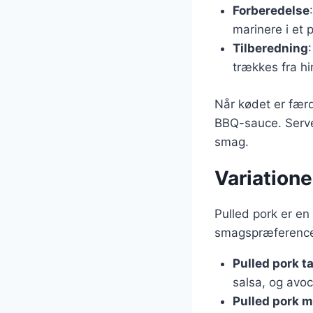
Forberedelse
marinere i et p
Tilberedning
trækkes fra h
Når kødet er fær
BBQ-sauce. Serve
smag.
Variationer
Pulled pork er en 
smagspræferencer
Pulled pork t
salsa, og avo
Pulled pork 