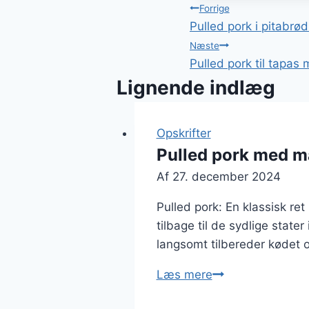
Indlægsnavi
Forrige
Pulled pork i pitabrød 
Næste
Pulled pork til tapas
Lignende indlæg
Opskrifter
Pulled pork med m
Af
27. december 2024
Pulled pork: En klassisk ret
tilbage til de sydlige state
langsomt tilbereder kødet o
Pulled
Læs mere
pork