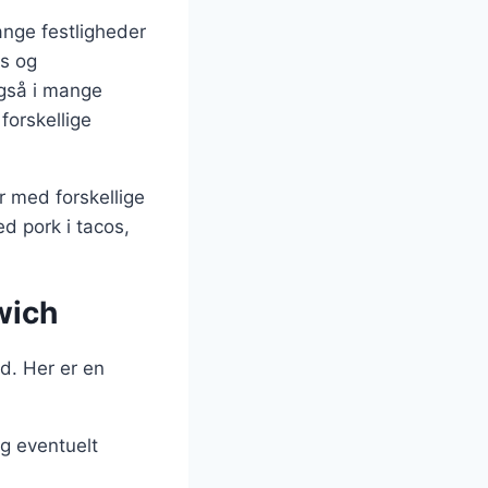
ange festligheder
cs og
også i mange
forskellige
r med forskellige
d pork i tacos,
wich
id. Her er en
og eventuelt