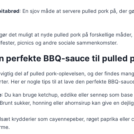
pitabrød
: En sjov måde at servere pulled pork på, der g
gør det muligt at nyde pulled pork på forskellige måder, h
rillfester, picnics og andre sociale sammenkomster.
en perfekte BBQ-sauce til pulled 
igtig del af pulled pork-oplevelsen, og der findes mang
arter. Her er nogle tips til at lave den perfekte BBQ-sauc
e
: Du kan bruge ketchup, eddike eller sennep som base 
 Brunt sukker, honning eller ahornsirup kan give en dejlig
ilsæt krydderier som cayennepeber, røget paprika eller chi
rme.