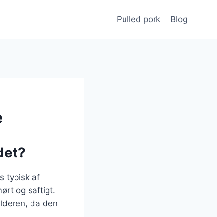
Pulled pork
Blog
e
det?
s typisk af
ørt og saftigt.
ulderen, da den