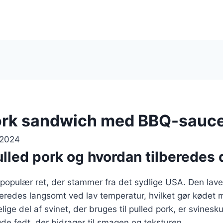
ork sandwich med BBQ-sauc
 2024
lled pork og hvordan tilberedes 
 populær ret, der stammer fra det sydlige USA. Den lave
beredes langsomt ved lav temperatur, hvilket gør kødet m
ige del af svinet, der bruges til pulled pork, er svinesk
e fedt, der bidrager til smagen og teksturen.