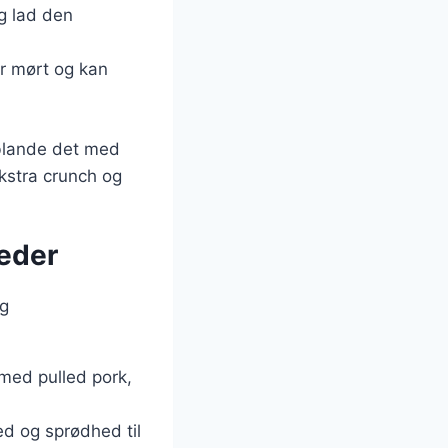
g lad den
er mørt og kan
 blande det med
kstra crunch og
heder
og
m med pulled pork,
hed og sprødhed til