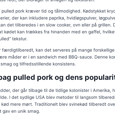
 pulled pork kræver tid og tålmodighed. Kødstykket kry
erier, der kan inkludere paprika, hvidløgspulver, løgpulv
kan det tilberedes i en slow cooker, ovn eller på grille
 at kødet kan trækkes fra hinanden med en gaffel, hvilke
ulled” tekstur.
r færdigtilberedt, kan det serveres på mange forskelli
ære måder er i en sandwich med BBQ-sauce. Denne ko
e smag og tilfredsstillende konsistens.
bag pulled pork og dens populari
dder, der går tilbage til de tidlige kolonister i Amerika,
ilde. I det sydlige USA blev metoder til langsom tilbered
 kød mere mørt. Traditionelt blev svinekød tilberedt over 
et gav en unik smag.