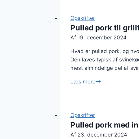
med
majs
for
Opskrifter
en
Pulled pork til gri
sød
Af
19. december 2024
smagsoplevelse
Hvad er pulled pork, og hvo
Den laves typisk af svinekø
mest almindelige del af svin
Pulled
Læs mere
pork
til
grillfest
med
Opskrifter
venner
Pulled pork med i
Af
23. december 2024