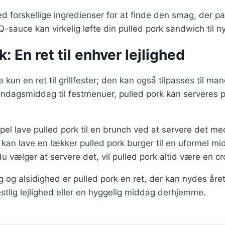
 forskellige ingredienser for at finde den smag, der pas
sauce kan virkelig løfte din pulled pork sandwich til ny
: En ret til enhver lejlighed
e kun en ret til grillfester; den kan også tilpasses til man
søndagsmiddag til festmenuer, pulled pork kan serveres
el lave pulled pork til en brunch ved at servere det m
 kan lave en lækker pulled pork burger til en uformel m
 vælger at servere det, vil pulled pork altid være en c
 og alsidighed er pulled pork en ret, der kan nydes åre
festlig lejlighed eller en hyggelig middag derhjemme.