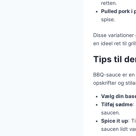
retten.
Pulled pork i 
spise.
Disse variationer 
en ideel ret til g
Tips til d
BBQ-sauce er en v
opskrifter og stil
Vælg din bas
Tilføj sødme
:
saucen.
Spice it up
: T
saucen lidt va