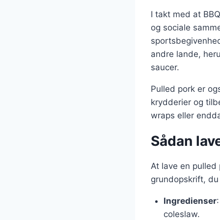
I takt med at BBQ
og sociale sammenk
sportsbegivenhed
andre lande, her
saucer.
Pulled pork er og
krydderier og til
wraps eller endd
Sådan lav
At lave en pulled
grundopskrift, du
Ingredienser
coleslaw.