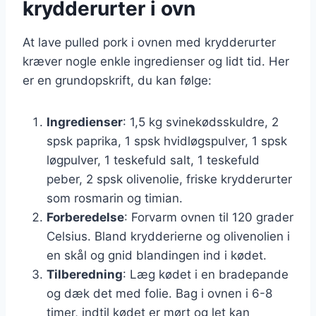
krydderurter i ovn
At lave pulled pork i ovnen med krydderurter
kræver nogle enkle ingredienser og lidt tid. Her
er en grundopskrift, du kan følge:
Ingredienser
: 1,5 kg svinekødsskuldre, 2
spsk paprika, 1 spsk hvidløgspulver, 1 spsk
løgpulver, 1 teskefuld salt, 1 teskefuld
peber, 2 spsk olivenolie, friske krydderurter
som rosmarin og timian.
Forberedelse
: Forvarm ovnen til 120 grader
Celsius. Bland krydderierne og olivenolien i
en skål og gnid blandingen ind i kødet.
Tilberedning
: Læg kødet i en bradepande
og dæk det med folie. Bag i ovnen i 6-8
timer, indtil kødet er mørt og let kan