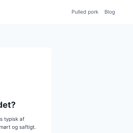
Pulled pork
Blog
det?
s typisk af
ørt og saftigt.