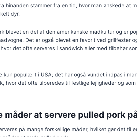
fra hinanden stammer fra en tid, hvor man ønskede at 
kelt dyr.
ork blevet en del af den amerikanske madkultur og er p
advogne. Det er også blevet en favorit ved grillfester o
vor det ofte serveres i sandwich eller med tilbehør so
ke kun populært i USA; det har også vundet indpas i ma
 hvor det ofte tilberedes til festlige lejligheder og som
e måder at servere pulled pork p
rveres på mange forskellige måder, hvilket gør det til en