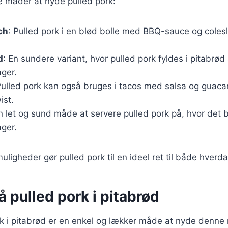
e måder at nyde pulled pork:
ch
: Pulled pork i en blød bolle med BBQ-sauce og coles
d
: En sundere variant, hvor pulled pork fyldes i pitab
ager.
Pulled pork kan også bruges i tacos med salsa og guaca
ist.
En let og sund måde at servere pulled pork på, hvor det
ager.
ligheder gør pulled pork til en ideel ret til både hverda
å pulled pork i pitabrød
rk i pitabrød er en enkel og lækker måde at nyde denne 