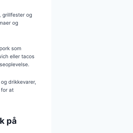
grillfester og
emaer og
 pork som
ch eller tacos
iseoplevelse.
 og drikkevarer,
 for at
k på