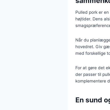
sammenk
Pulled pork er en 
højtider. Dens als
smagspræference
Når du planlægger
hovedret. Giv gæ
med forskellige t
For at gøre det ek
der passer til pul
komplementere de
En sund o