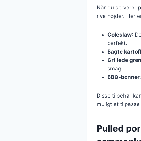
Når du serverer pu
nye højder. Her er
Coleslaw
: D
perfekt.
Bagte kartof
Grillede grø
smag.
BBQ-bønner
Disse tilbehør ka
muligt at tilpasse
Pulled pork