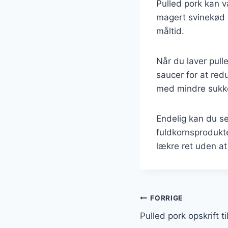
Pulled pork kan v
magert svinekød 
måltid.
Når du laver pull
saucer for at re
med mindre sukker
Endelig kan du se
fuldkornsprodukt
lækre ret uden 
Indlægsnavi
FORRIGE
Pulled pork opskrift ti