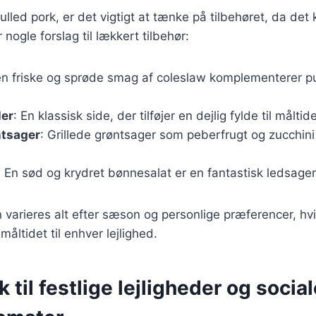
lled pork, er det vigtigt at tænke på tilbehøret, da det ka
 nogle forslag til lækkert tilbehør:
en friske og sprøde smag af coleslaw komplementerer pu
ler
: En klassisk side, der tilføjer en dejlig fylde til måltide
ntsager
: Grillede grøntsager som peberfrugt og zucchini t
: En sød og krydret bønnesalat er en fantastisk ledsager 
n varieres alt efter sæson og personlige præferencer, hvi
 måltidet til enhver lejlighed.
 til festlige lejligheder og socia