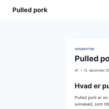
Fortsæt
Pulled pork
til
indhold
OPSKRIFTER
Pulled po
Af
12. december 2
Hvad er pu
Pulled pork er en
svinekød, som til