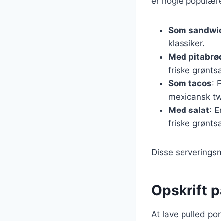
er nogle populær
Som sandwi
klassiker.
Med pitabrø
friske grønts
Som tacos
: 
mexicansk tw
Med salat
: 
friske grønts
Disse serveringsmu
Opskrift p
At lave pulled po