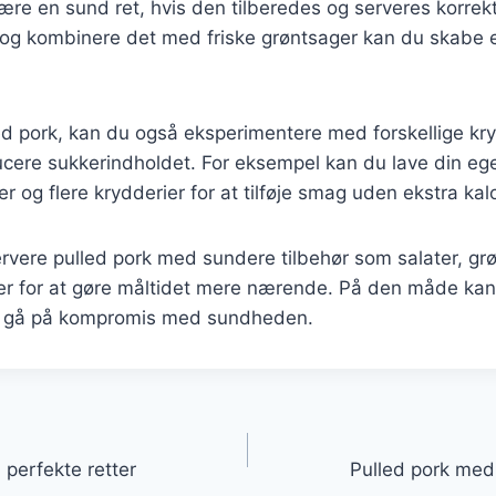
ære en sund ret, hvis den tilberedes og serveres korrek
og kombinere det med friske grøntsager kan du skabe 
ed pork, kan du også eksperimentere med forskellige kr
ducere sukkerindholdet. For eksempel kan du lave din 
 og flere krydderier for at tilføje smag uden ekstra kalo
rvere pulled pork med sundere tilbehør som salater, grø
er for at gøre måltidet mere nærende. På den måde ka
at gå på kompromis med sundheden.
gation
l perfekte retter
Pulled pork med s