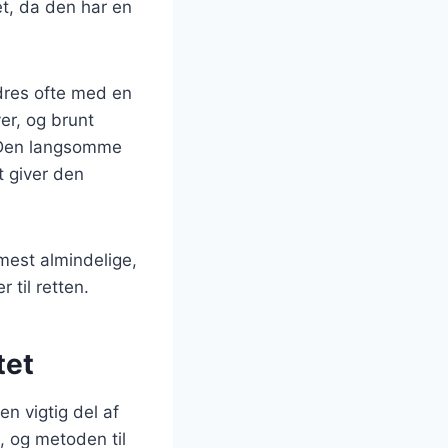
et, da den har en
dres ofte med en
er, og brunt
n. Den langsomme
t giver den
mest almindelige,
 til retten.
tet
en vigtig del af
d, og metoden til