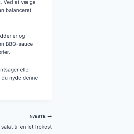
t. Ved at vælge
en balanceret
ydderier og
egen BBQ-sauce
rier.
ntsager eller
n du nyde denne
NÆSTE
alat til en let frokost