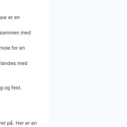
law er en
rød sammen med
mole for en
 blandes med
g og fest.
ret på. Her er en