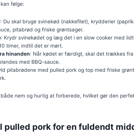
 kan følge:
r
: Du skal bruge svinekød (nakkefilet), krydderier (paprik
uce, pitabrød og friske grøntsager.
e
: Krydr svinekødet og læg det i en slow cooker med lid
10 timer, indtil det er mørt.
fra hinanden
: Når kødet er færdigt, skal det trækkes f
 blandes med BBQ-sauce.
yld pitabrødene med pulled pork og top med friske grøn
rk.
 både nem og hurtig at forberede, hvilket gør den perfekt
il pulled pork for en fuldendt mi