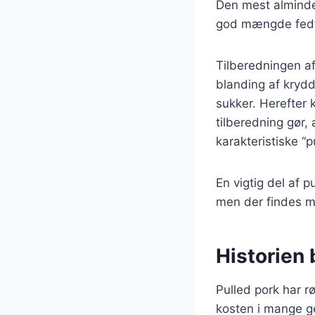
Den mest almindel
god mængde fedt,
Tilberedningen af
blanding af krydd
sukker. Herefter 
tilberedning gør,
karakteristiske “p
En vigtig del af 
men der findes ma
Historien 
Pulled pork har r
kosten i mange ge