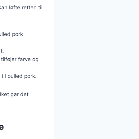
n løfte retten til
lled pork
t.
ilføjer farve og
til pulled pork.
lket gør det
le