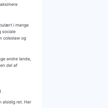
maksimere
opulært i mange
g sociale
m coleslaw og
nge andre lande,
 en del af
å
 alsidig ret. Her