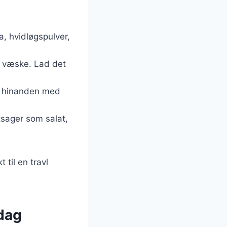
a, hvidløgspulver,
t væske. Lad det
ra hinanden med
tsager som salat,
 til en travl
ddag