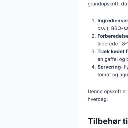
grundopskrift, du
Ingrediense
osv.), BBQ-sa
Forberedels
tilberede i 8-
Træk kødet 
en gaffel og
Servering
: F
tomat og agu
Denne opskrift er
hverdag.
Tilbehør t