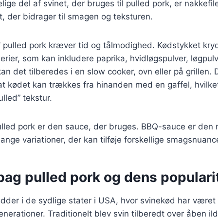
ige del af svinet, der bruges til pulled pork, er nakkefil
 der bidrager til smagen og teksturen.
 pulled pork kræver tid og tålmodighed. Kødstykket kry
erier, som kan inkludere paprika, hvidløgspulver, løgpulv
kan det tilberedes i en slow cooker, ovn eller på grille
 at kødet kan trækkes fra hinanden med en gaffel, hvilke
ulled” tekstur.
pulled pork er den sauce, der bruges. BBQ-sauce er den 
nge variationer, der kan tilføje forskellige smagsnuancer
bag pulled pork og dens populari
ødder i de sydlige stater i USA, hvor svinekød har været 
nerationer. Traditionelt blev svin tilberedt over åben il