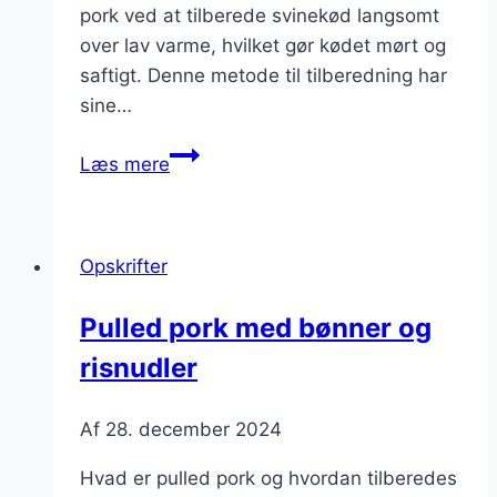
pork ved at tilberede svinekød langsomt
over lav varme, hvilket gør kødet mørt og
saftigt. Denne metode til tilberedning har
sine…
Pulled
Læs mere
pork
og
guacamole:
Opskrifter
en
uimodståelig
Pulled pork med bønner og
kombination
risnudler
Af
28. december 2024
Hvad er pulled pork og hvordan tilberedes