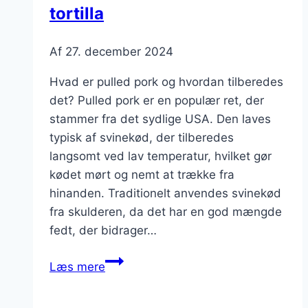
tortilla
ret
Af
27. december 2024
Hvad er pulled pork og hvordan tilberedes
det? Pulled pork er en populær ret, der
stammer fra det sydlige USA. Den laves
typisk af svinekød, der tilberedes
langsomt ved lav temperatur, hvilket gør
kødet mørt og nemt at trække fra
hinanden. Traditionelt anvendes svinekød
fra skulderen, da det har en god mængde
fedt, der bidrager…
Pulled
Læs mere
pork
i