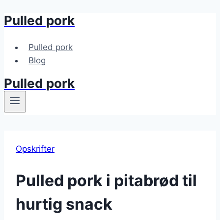
Pulled pork
Fortsæt
til
indhold
Pulled pork
Blog
Pulled pork
Opskrifter
Pulled pork i pitabrød til
hurtig snack