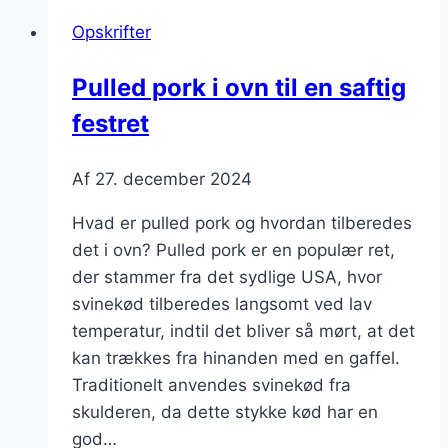
pitabrød
Opskrifter
med
tortilla
Pulled pork i ovn til en saftig
festret
Af
27. december 2024
Hvad er pulled pork og hvordan tilberedes
det i ovn? Pulled pork er en populær ret,
der stammer fra det sydlige USA, hvor
svinekød tilberedes langsomt ved lav
temperatur, indtil det bliver så mørt, at det
kan trækkes fra hinanden med en gaffel.
Traditionelt anvendes svinekød fra
skulderen, da dette stykke kød har en
god…