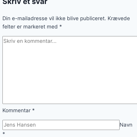
Skriv et svar
vil
imponere
Din e-mailadresse vil ikke blive publiceret.
dine
Krævede
felter er markeret med
gæster
*
Kommentar
*
Navn
*