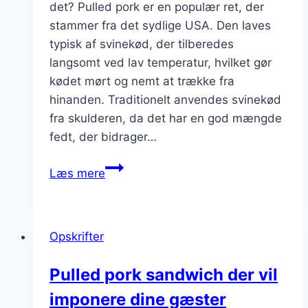
det? Pulled pork er en populær ret, der
stammer fra det sydlige USA. Den laves
typisk af svinekød, der tilberedes
langsomt ved lav temperatur, hvilket gør
kødet mørt og nemt at trække fra
hinanden. Traditionelt anvendes svinekød
fra skulderen, da det har en god mængde
fedt, der bidrager…
Pulled
Læs mere
pork
med
bønner
Opskrifter
og
risnudler
Pulled pork sandwich der vil
imponere dine gæster