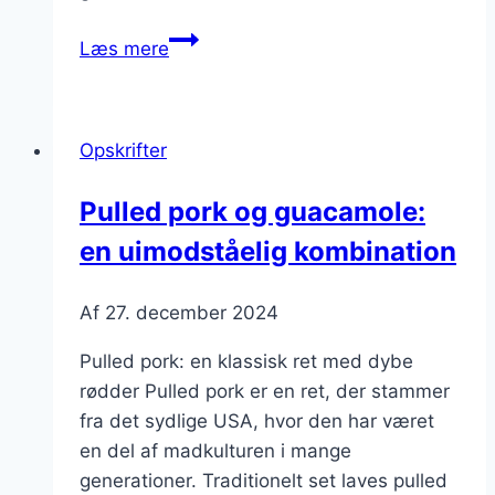
Pulled
Læs mere
pork
i
ovn
Opskrifter
til
en
Pulled pork og guacamole:
saftig
en uimodståelig kombination
festret
Af
27. december 2024
Pulled pork: en klassisk ret med dybe
rødder Pulled pork er en ret, der stammer
fra det sydlige USA, hvor den har været
en del af madkulturen i mange
generationer. Traditionelt set laves pulled