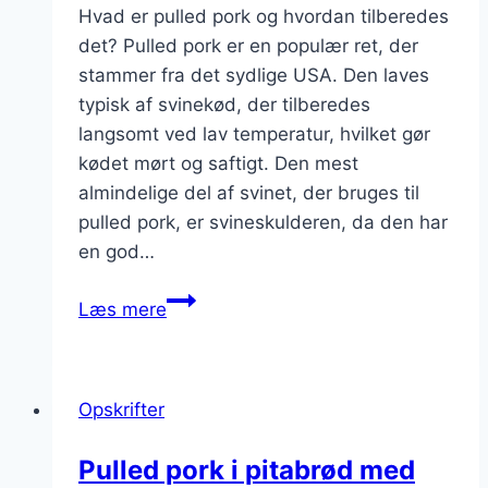
Hvad er pulled pork og hvordan tilberedes
det? Pulled pork er en populær ret, der
stammer fra det sydlige USA. Den laves
typisk af svinekød, der tilberedes
langsomt ved lav temperatur, hvilket gør
kødet mørt og saftigt. Den mest
almindelige del af svinet, der bruges til
pulled pork, er svineskulderen, da den har
en god…
Pulled
Læs mere
pork
med
løg
Opskrifter
i
en
Pulled pork i pitabrød med
lækker