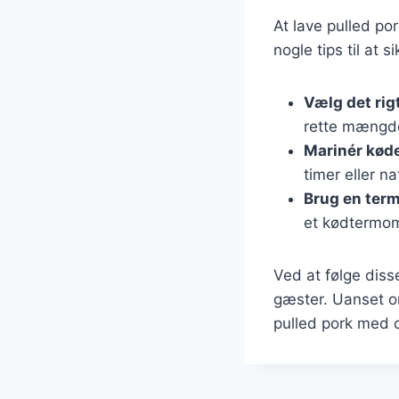
At lave pulled po
nogle tips til at s
Vælg det rig
rette mængde
Marinér kød
timer eller na
Brug en ter
et kødtermom
Ved at følge diss
gæster. Uanset om
pulled pork med c