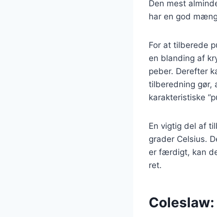
Den mest almindel
har en god mængd
For at tilberede 
en blanding af kr
peber. Derefter k
tilberedning gør,
karakteristiske “p
En vigtig del af 
grader Celsius. D
er færdigt, kan de
ret.
Coleslaw: 