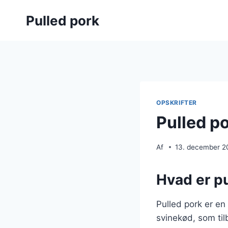
Fortsæt
Pulled pork
til
indhold
OPSKRIFTER
Pulled p
Af
13. december 2
Hvad er pu
Pulled pork er en
svinekød, som til