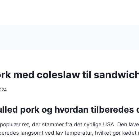
ork med coleslaw til sandwic
024
lled pork og hvordan tilberedes 
 populær ret, der stammer fra det sydlige USA. Den lave
beredes langsomt ved lav temperatur, hvilket gør kødet m