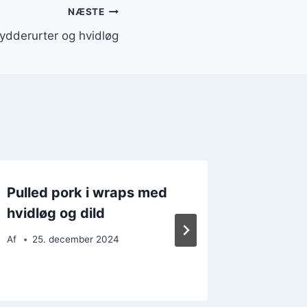
NÆSTE
rydderurter og hvidløg
Pulled pork i wraps med
Pulled
hvidløg og dild
smørre
Af
25. december 2024
Af
21. 