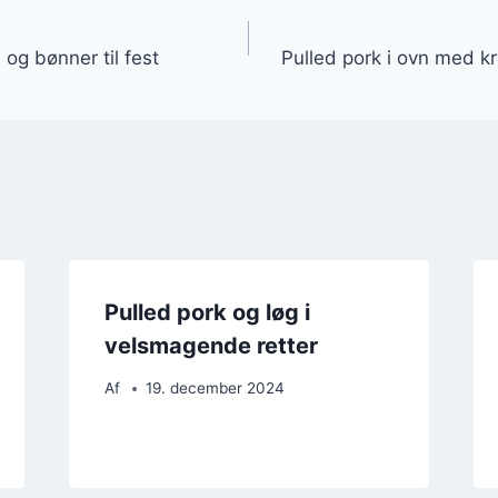
gation
og bønner til fest
Pulled pork i ovn med k
Pulled pork og løg i
velsmagende retter
Af
19. december 2024