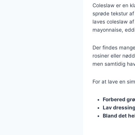
Coleslaw er en kl
sprøde tekstur af
laves coleslaw af
mayonnaise, eddi
Der findes mange 
rosiner eller nød
men samtidig have
For at lave en si
Forbered gr
Lav dressin
Bland det he