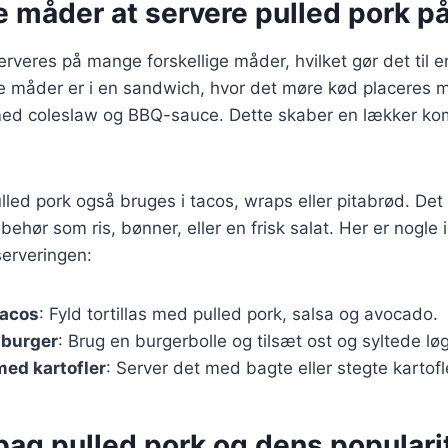
e måder at servere pulled pork p
rveres på mange forskellige måder, hvilket gør det til en
 måder er i en sandwich, hvor det møre kød placeres m
ed coleslaw og BBQ-sauce. Dette skaber en lækker kom
led pork også bruges i tacos, wraps eller pitabrød. Det
lbehør som ris, bønner, eller en frisk salat. Her er nogle 
serveringen:
tacos
: Fyld tortillas med pulled pork, salsa og avocado.
i burger
: Brug en burgerbolle og tilsæt ost og syltede løg
med kartofler
: Server det med bagte eller stegte kartofl
bag pulled pork og dens populari