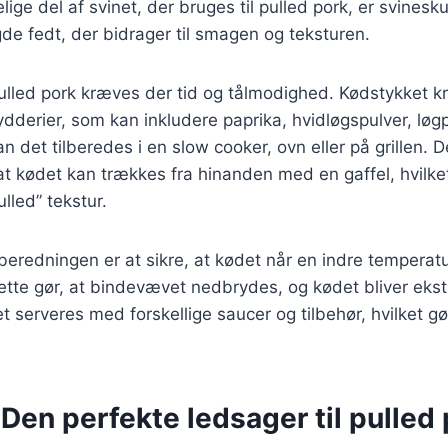
ige del af svinet, der bruges til pulled pork, er svinesk
e fedt, der bidrager til smagen og teksturen.
pulled pork kræves der tid og tålmodighed. Kødstykket 
ydderier, som kan inkludere paprika, hvidløgspulver, løgp
an det tilberedes i en slow cooker, ovn eller på grillen
 at kødet kan trækkes fra hinanden med en gaffel, hvilke
ulled” tekstur.
tilberedningen er at sikre, at kødet når en indre tempera
ette gør, at bindevævet nedbrydes, og kødet bliver ekst
t serveres med forskellige saucer og tilbehør, hvilket gør
Den perfekte ledsager til pulled