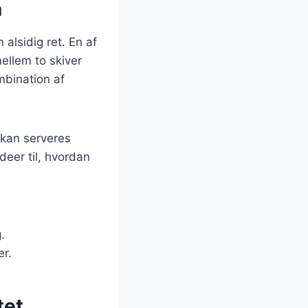
å
 alsidig ret. En af
ellem to skiver
bination af
 kan serveres
ideer til, hvordan
.
er.
tet