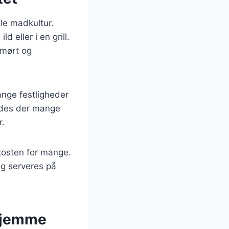
ale madkultur.
d eller i en grill.
 mørt og
ange festligheder
ndes der mange
r.
skosten for mange.
og serveres på
rhjemme