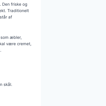
. Den friske og
t. Traditionelt
står af
r som æbler,
skal være cremet,
.
n skål.