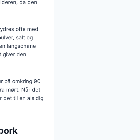
ulderen, da den
krydres ofte med
ulver, salt og
. Den langsomme
t giver den
tur på omkring 90
ra mørt. Når det
 det til en alsidig
 pork