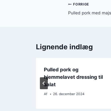
Indlægsnavi
FORRIGE
Pulled pork med majs 
Lignende indlæg
acamole
Pulled pork og
hjemmelavet dressing til
salat
Af
26. december 2024