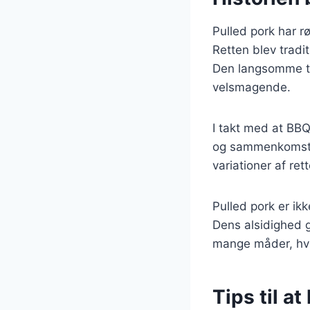
Pulled pork har r
Retten blev traditi
Den langsomme ti
velsmagende.
I takt med at BBQ
og sammenkomster
variationer af ret
Pulled pork er ik
Dens alsidighed g
mange måder, hvil
Tips til a