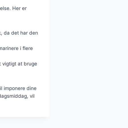
else. Her er
k, da det har den
arinere i flere
t vigtigt at bruge
vil imponere dine
dagsmiddag, vil