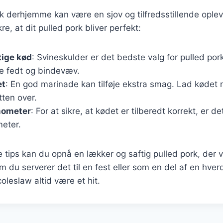
rk derhjemme kan være en sjov og tilfredsstillende oplev
ikre, at dit pulled pork bliver perfekt:
tige kød
: Svineskulder er det bedste valg for pulled por
 fedt og bindevæv.
et
: En god marinade kan tilføje ekstra smag. Lad kødet m
tten over.
mometer
: For at sikre, at kødet er tilberedt korrekt, er de
eter.
e tips kan du opnå en lækker og saftig pulled pork, der 
 du serverer det til en fest eller som en del af en hver
oleslaw altid være et hit.