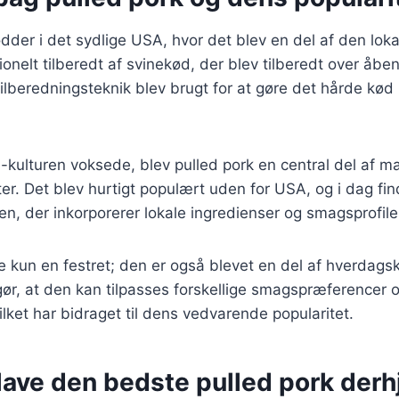
ødder i det sydlige USA, hvor det blev en del af den lok
onelt tilberedt af svinekød, der blev tilberedt over åben il
lberedningsteknik blev brugt for at gøre det hårde kød
-kulturen voksede, blev pulled pork en central del af m
. Det blev hurtigt populært uden for USA, og i dag fi
ten, der inkorporerer lokale ingredienser og smagsprofile
ke kun en festret; den er også blevet en del af hverdag
ør, at den kan tilpasses forskellige smagspræferencer 
ket har bidraget til dens vedvarende popularitet.
t lave den bedste pulled pork de