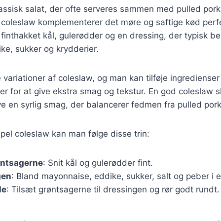
assisk salat, der ofte serveres sammen med pulled pork
 coleslaw komplementerer det møre og saftige kød perfek
 finthakket kål, gulerødder og en dressing, der typisk be
ke, sukker og krydderier.
variationer af coleslaw, og man kan tilføje ingrediense
der for at give ekstra smag og tekstur. En god coleslaw 
 en syrlig smag, der balancerer fedmen fra pulled pork
mpel coleslaw kan man følge disse trin:
øntsagerne
: Snit kål og gulerødder fint.
gen
: Bland mayonnaise, eddike, sukker, salt og peber i e
le
: Tilsæt grøntsagerne til dressingen og rør godt rundt.