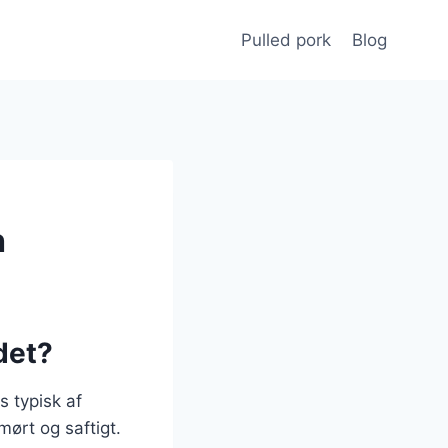
Pulled pork
Blog
h
det?
s typisk af
ørt og saftigt.