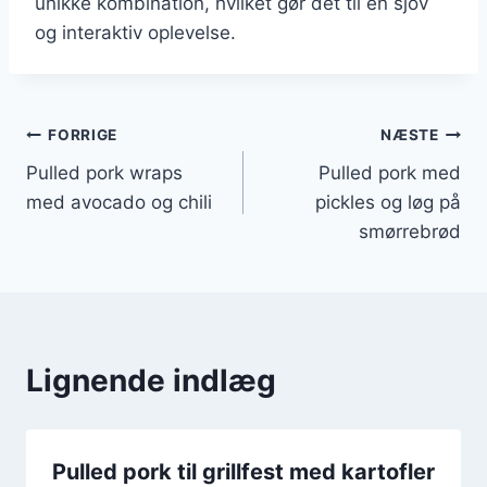
unikke kombination, hvilket gør det til en sjov
og interaktiv oplevelse.
Indlægsnavigation
FORRIGE
NÆSTE
Pulled pork wraps
Pulled pork med
med avocado og chili
pickles og løg på
smørrebrød
Lignende indlæg
Pulled pork til grillfest med kartofler