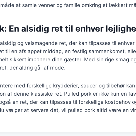
 måde at samle venner og familie omkring et lækkert mål
: En alsidig ret til enhver lejligh
 alsidig og velsmagende ret, der kan tilpasses til enhver
t til en afslappet middag, en festlig sammenkomst, elle
t helt sikkert imponere dine gæster. Med sin rige smag 
ret, der aldrig går af mode.
tere med forskellige krydderier, saucer og tilbehør ka
on af denne klassiske ret. Pulled pork er ikke kun en fav
gså en ret, der kan tilpasses til forskellige kostbehov 
 vælger at servere det, vil pulled pork altid være en vi