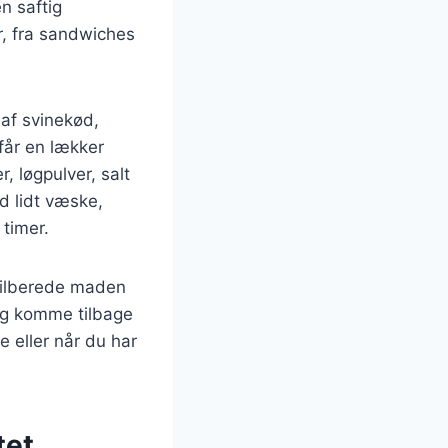
n saftig
, fra sandwiches
 af svinekød,
 får en lækker
, løgpulver, salt
d lidt væske,
 timer.
 tilberede maden
og komme tilbage
e eller når du har
tet