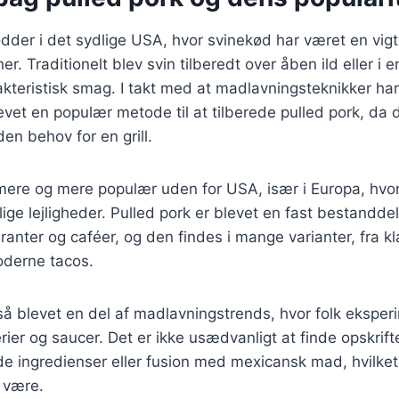
ødder i det sydlige USA, hvor svinekød har været en vigti
. Traditionelt blev svin tilberedt over åben ild eller i e
kteristisk smag. I takt med at madlavningsteknikker har 
vet en populær metode til at tilberede pulled pork, da 
en behov for en grill.
 mere og mere populær uden for USA, især i Europa, hvo
lige lejligheder. Pulled pork er blevet en fast bestandd
anter og caféer, og den findes i mange varianter, fra kl
oderne tacos.
så blevet en del af madlavningstrends, hvor folk ekspe
rier og saucer. Det er ikke usædvanligt at finde opskrift
ede ingredienser eller fusion med mexicansk mad, hvilket 
n være.