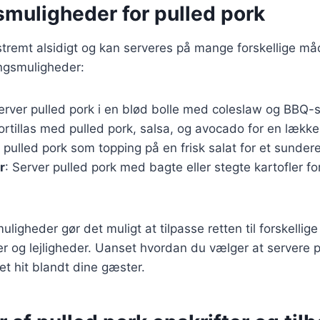
smuligheder for pulled pork
stremt alsidigt og kan serveres på mange forskellige må
ngsmuligheder:
Server pulled pork i en blød bolle med coleslaw og BBQ-
tortillas med pulled pork, salsa, og avocado for en lækk
g pulled pork som topping på en frisk salat for et sundere
r
: Server pulled pork med bagte eller stegte kartofler for
ligheder gør det muligt at tilpasse retten til forskellige
og lejligheder. Uanset hvordan du vælger at servere pul
et hit blandt dine gæster.