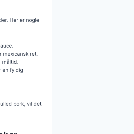
der. Her er nogle
sauce.
er mexicansk ret.
 måltid.
 en fyldig
led pork, vil det