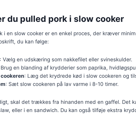
r du pulled pork i slow cooker
rk i en slow cooker er en enkel proces, der kræver minim
skrift, du kan følge:
: Vælg en udskæring som nakkefilet eller svineskulder.
 Brug en blanding af krydderier som paprika, hvidløgspul
w cookeren
: Læg det krydrede kød i slow cookeren og til
lem
: Sæt slow cookeren på lav varme i 8-10 timer.
igt, skal det trækkes fra hinanden med en gaffel. Det 
aw, eller i en sandwich. Du kan også tilføje ekstra krydd