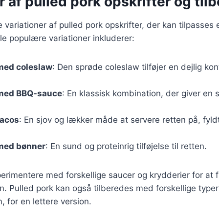
r af pulled pork opskrifter og til
e variationer af pulled pork opskrifter, der kan tilpasses
e populære variationer inkluderer:
med coleslaw
: Den sprøde coleslaw tilføjer en dejlig kon
 med BBQ-sauce
: En klassisk kombination, der giver en 
tacos
: En sjov og lækker måde at servere retten på, fyld
 med bønner
: En sund og proteinrig tilføjelse til retten.
rimentere med forskellige saucer og krydderier for at 
n. Pulled pork kan også tilberedes med forskellige type
n, for en lettere version.