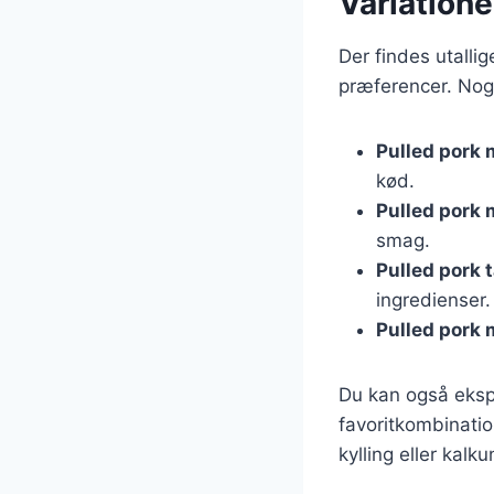
Variatione
Der findes utallig
præferencer. Nogl
Pulled pork 
kød.
Pulled pork
smag.
Pulled pork 
ingredienser.
Pulled pork
Du kan også ekspe
favoritkombinatio
kylling eller kalku