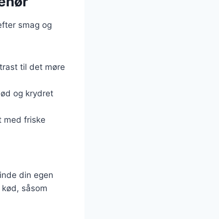
behør
 efter smag og
trast til det møre
sød og krydret
t med friske
finde din egen
r kød, såsom