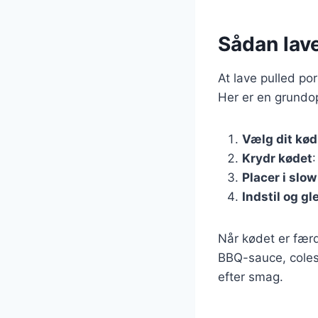
Sådan lave
At lave pulled po
Her er en grundop
Vælg dit kød
Krydr kødet
:
Placer i slo
Indstil og g
Når kødet er færd
BBQ-sauce, colesl
efter smag.