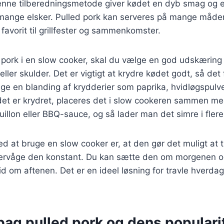
enne tilberedningsmetode giver kødet en dyb smag og e
mange elsker. Pulled pork kan serveres på mange måder
n favorit til grillfester og sammenkomster.
d pork i en slow cooker, skal du vælge en god udskæring
ller skulder. Det er vigtigt at krydre kødet godt, så det
e en blanding af krydderier som paprika, hvidløgspulver
det er krydret, placeres det i slow cookeren sammen me
llon eller BBQ-sauce, og så lader man det simre i flere
ed at bruge en slow cooker er, at den gør det muligt at
vervåge den konstant. Du kan sætte den om morgenen 
tid om aftenen. Det er en ideel løsning for travle hverdag
bag pulled pork og dens populari