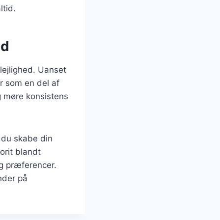
tid.
ed
 lejlighed. Uanset
r som en del af
og møre konsistens
n du skabe din
orit blandt
og præferencer.
nder på