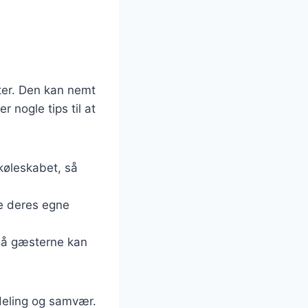
ter. Den kan nemt
r nogle tips til at
køleskabet, så
e deres egne
 så gæsterne kan
 deling og samvær.