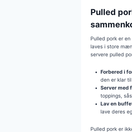
Pulled pork
sammenk
Pulled pork er en
laves i store mæng
servere pulled por
Forbered i f
den er klar ti
Server med f
toppings, sås
Lav en buffe
lave deres e
Pulled pork er ik