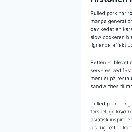
Pulled pork har r
mange generationer
gav kødet en kara
slow cookeren ble
lignende effekt ud
Retten er blevet
serveres ved fest
menuer på restaur
sandwiches til m
Pulled pork er og
forskellige krydde
asiatisk inspirer
alsidig retten ka