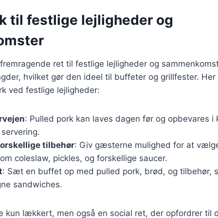
 til festlige lejligheder og
omster
 fremragende ret til festlige lejligheder og sammenkoms
der, hvilket gør den ideel til buffeter og grillfester. Her e
k ved festlige lejligheder:
orvejen
: Pulled pork kan laves dagen før og opbevares i 
l servering.
orskellige tilbehør
: Giv gæsterne mulighed for at vælg
om coleslaw, pickles, og forskellige saucer.
t
: Sæt en buffet op med pulled pork, brød, og tilbehør,
gne sandwiches.
ke kun lækkert, men også en social ret, der opfordrer til