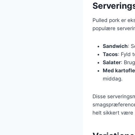
Servering
Pulled pork er ek
populære serveri
Sandwich
: 
Tacos
: Fyld 
Salater
: Bru
Med kartofle
middag.
Disse serveringsmu
smagspræferencer 
helt sikkert være 