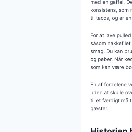
med en gaffel. D
konsistens, som 
til tacos, og er e
For at lave pulle
såsom nakkefilet e
smag. Du kan brug
og peber. Når kø
som kan være boui
En af fordelene v
uden at skulle o
til et færdigt mål
gæster.
Historien 