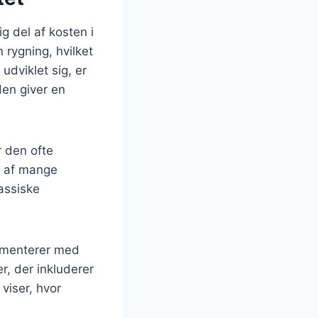
g del af kosten i
n rygning, hvilket
udviklet sig, er
den giver en
r den ofte
el af mange
assiske
rimenterer med
er, der inkluderer
viser, hvor