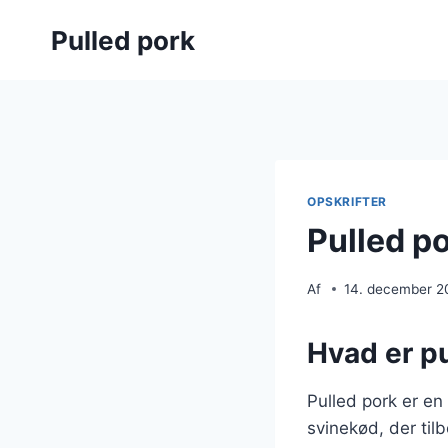
Fortsæt
Pulled pork
til
indhold
OPSKRIFTER
Pulled po
Af
14. december 2
Hvad er pu
Pulled pork er en
svinekød, der til