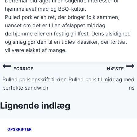
Dette har bidraget til en stigende interesse for
hjemmelavet mad og BBQ-kultur.
Pulled pork er en ret, der bringer folk sammen,
uanset om det er til en afslappet middag
derhjemme eller en festlig grillfest. Dens alsidighed
og smag gør den til en tidløs klassiker, der fortsat
vil være elsket af mange.
Indlægsnavigation
FORRIGE
NÆSTE
Pulled pork opskrift til den
Pulled pork til middag med
perfekte sandwich
ris
Lignende indlæg
OPSKRIFTER