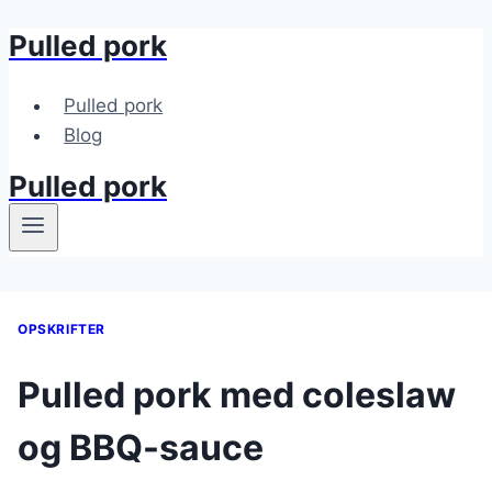
Pulled pork
Fortsæt
til
indhold
Pulled pork
Blog
Pulled pork
OPSKRIFTER
Pulled pork med coleslaw
og BBQ-sauce