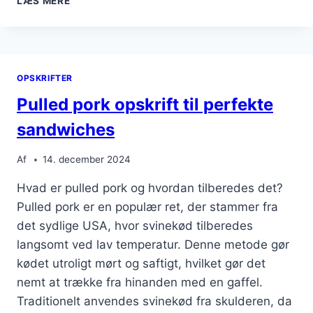
LÆS MERE
PORK
I
OVN
TIL
SENE
OPSKRIFTER
AFTENMÅLTIDER
Pulled pork opskrift til perfekte
sandwiches
Af
14. december 2024
Hvad er pulled pork og hvordan tilberedes det?
Pulled pork er en populær ret, der stammer fra
det sydlige USA, hvor svinekød tilberedes
langsomt ved lav temperatur. Denne metode gør
kødet utroligt mørt og saftigt, hvilket gør det
nemt at trække fra hinanden med en gaffel.
Traditionelt anvendes svinekød fra skulderen, da