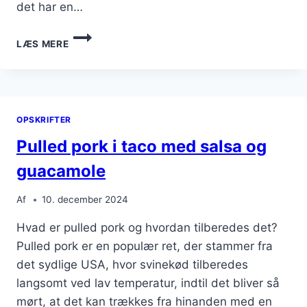
det har en…
PULLED
LÆS MERE
PORK
OPSKRIFT
TIL
PERFEKTE
SANDWICHES
OPSKRIFTER
Pulled pork i taco med salsa og
guacamole
Af
10. december 2024
Hvad er pulled pork og hvordan tilberedes det?
Pulled pork er en populær ret, der stammer fra
det sydlige USA, hvor svinekød tilberedes
langsomt ved lav temperatur, indtil det bliver så
mørt, at det kan trækkes fra hinanden med en