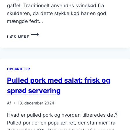
gaffel. Traditionelt anvendes svinekød fra
skulderen, da dette stykke kød har en god
mængde fedt…
PULLED
LÆS MERE
PORK
I
TACO
MED
SALSA
OPSKRIFTER
OG
GUACAMOLE
Pulled pork med salat: frisk og
sprød servering
Af
13. december 2024
Hvad er pulled pork og hvordan tilberedes det?
Pulled pork er en populær ret, der stammer fra