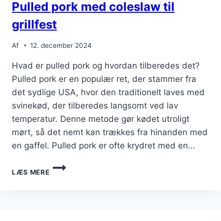
Pulled pork med coleslaw til
grillfest
Af
12. december 2024
Hvad er pulled pork og hvordan tilberedes det?
Pulled pork er en populær ret, der stammer fra
det sydlige USA, hvor den traditionelt laves med
svinekød, der tilberedes langsomt ved lav
temperatur. Denne metode gør kødet utroligt
mørt, så det nemt kan trækkes fra hinanden med
en gaffel. Pulled pork er ofte krydret med en…
PULLED
LÆS MERE
PORK
MED
COLESLAW
TIL
GRILLFEST