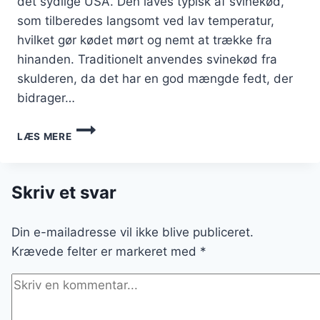
det sydlige USA. Den laves typisk af svinekød,
som tilberedes langsomt ved lav temperatur,
hvilket gør kødet mørt og nemt at trække fra
hinanden. Traditionelt anvendes svinekød fra
skulderen, da det har en god mængde fedt, der
bidrager…
PULLED
LÆS MERE
PORK
MED
SALAT:
FRISK
Skriv et svar
OG
SPRØD
Din e-mailadresse vil ikke blive publiceret.
SERVERING
Krævede felter er markeret med
*