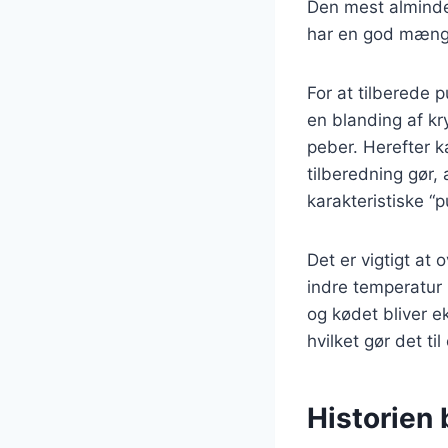
Den mest almindel
har en god mængd
For at tilberede 
en blanding af kr
peber. Herefter k
tilberedning gør,
karakteristiske “p
Det er vigtigt at
indre temperatur 
og kødet bliver e
hvilket gør det til
Historien 