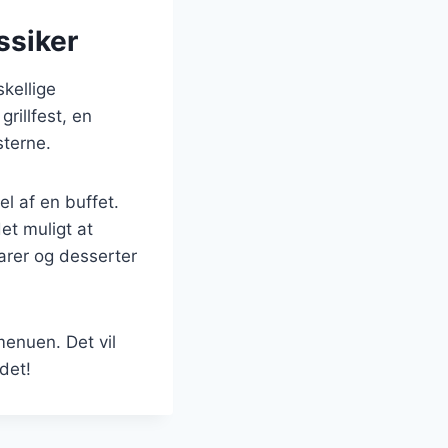
ssiker
skellige
rillfest, en
sterne.
l af en buffet.
et muligt at
arer og desserter
menuen. Det vil
det!