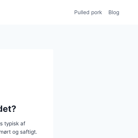
Pulled pork
Blog
det?
s typisk af
ørt og saftigt.