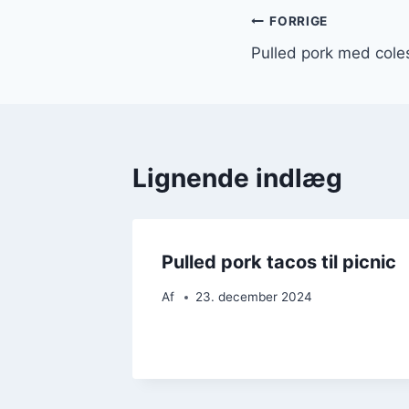
Indlægsnavi
FORRIGE
Pulled pork med coles
Lignende indlæg
Pulled pork tacos til picnic
Af
23. december 2024