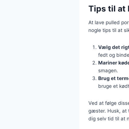
Tips til a
At lave pulled po
nogle tips til at s
Vælg det rig
fedt og bind
Mariner kød
smagen.
Brug et ter
bruge et kød
Ved at følge diss
gæster. Husk, at 
dig selv tid til a