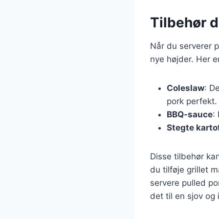
Tilbehør 
Når du serverer pu
nye højder. Her e
Coleslaw
: D
pork perfekt.
BBQ-sauce
:
Stegte karto
Disse tilbehør ka
du tilføje grillet 
servere pulled po
det til en sjov og