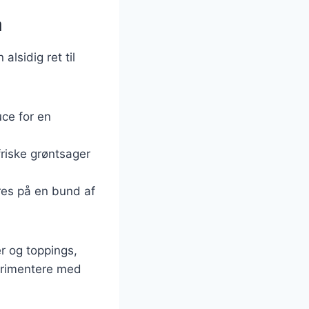
å
alsidig ret til
ce for en
friske grøntsager
res på en bund af
r og toppings,
perimentere med