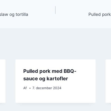
gation
law og tortilla
Pulled pork
Pulled pork med BBQ-
sauce og kartofler
Af
7. december 2024