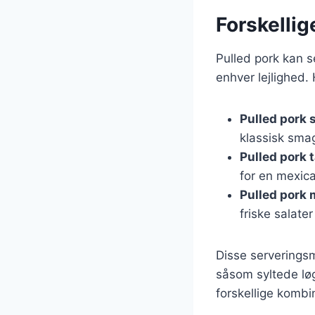
Forskellig
Pulled pork kan se
enhver lejlighed.
Pulled pork
klassisk sma
Pulled pork 
for en mexica
Pulled pork 
friske salate
Disse serveringsm
såsom syltede lø
forskellige kombi