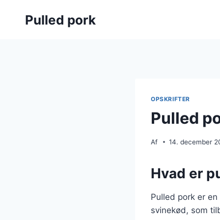
Fortsæt
Pulled pork
til
indhold
OPSKRIFTER
Pulled po
Af
14. december 2
Hvad er pu
Pulled pork er en
svinekød, som til