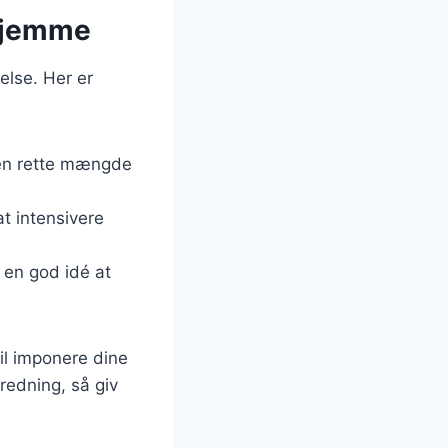
rhjemme
else. Her er
den rette mængde
at intensivere
t en god idé at
vil imponere dine
redning, så giv