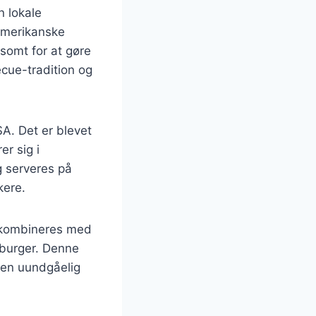
n lokale
oamerikanske
somt for at gøre
ecue-tradition og
SA. Det er blevet
er sig i
g serveres på
kere.
e kombineres med
n burger. Denne
l en uundgåelig