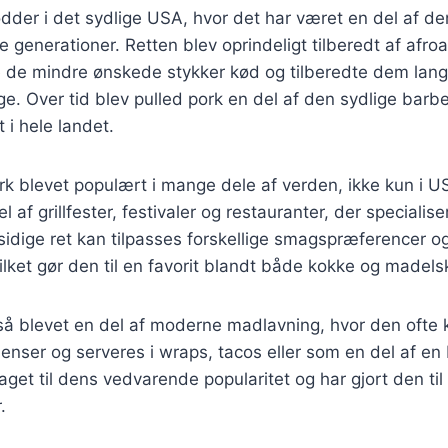
ødder i det sydlige USA, hvor det har været en del af de
 generationer. Retten blev oprindeligt tilberedt af afr
e de mindre ønskede stykker kød og tilberedte dem lang
e. Over tid blev pulled pork en del af den sydlige barb
t i hele landet.
ork blevet populært i mange dele af verden, ikke kun i U
 af grillfester, festivaler og restauranter, der specialiser
idige ret kan tilpasses forskellige smagspræferencer o
ket gør den til en favorit blandt både kokke og madels
gså blevet en del af moderne madlavning, hvor den oft
dienser og serveres i wraps, tacos eller som en del af e
raget til dens vedvarende popularitet og har gjort den ti
.