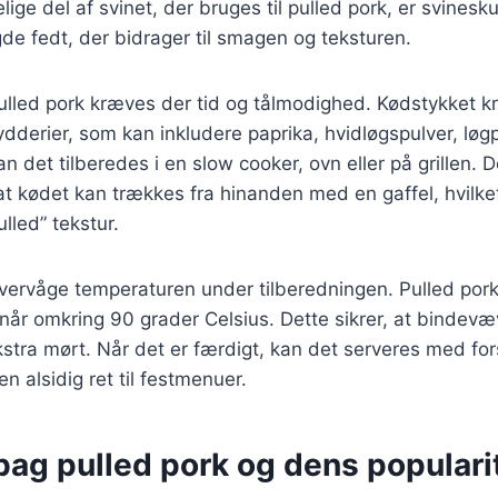
ige del af svinet, der bruges til pulled pork, er svinesk
e fedt, der bidrager til smagen og teksturen.
pulled pork kræves der tid og tålmodighed. Kødstykket 
ydderier, som kan inkludere paprika, hvidløgspulver, løgp
an det tilberedes i en slow cooker, ovn eller på grillen
 at kødet kan trækkes fra hinanden med en gaffel, hvilke
ulled” tekstur.
 overvåge temperaturen under tilberedningen. Pulled pork 
når omkring 90 grader Celsius. Dette sikrer, at bindev
kstra mørt. Når det er færdigt, kan det serveres med fors
 en alsidig ret til festmenuer.
bag pulled pork og dens populari