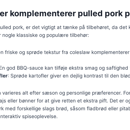
der komplementerer pulled pork p
lled pork, er det vigtigt at tænke på tilbehøret, da det ka
r nogle klassiske og populære tilbehør:
en friske og sprøde tekstur fra coleslaw komplementere
 En god BBQ-sauce kan tilføje ekstra smag og saftighed ti
fler
: Sprøde kartofler giver en dejlig kontrast til den blø
n varieres alt efter sæson og personlige præferencer. F
majs eller bønner for at give retten et ekstra pift. Det er 
rk med forskellige slags brød, såsom fladbrød eller pitab
 interaktiv spiseoplevelse.