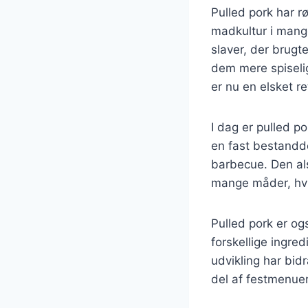
Pulled pork har r
madkultur i mange
slaver, der brugt
dem mere spiselig
er nu en elsket re
I dag er pulled p
en fast bestanddel
barbecue. Den als
mange måder, hvil
Pulled pork er o
forskellige ingre
udvikling har bid
del af festmenuer