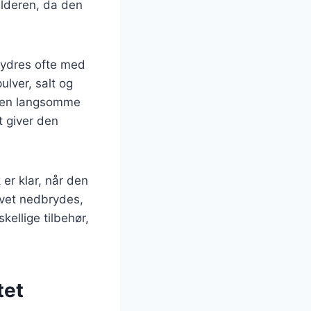
ulderen, da den
krydres ofte med
ulver, salt og
. Den langsomme
t giver den
er klar, når den
ævet nedbrydes,
kellige tilbehør,
tet