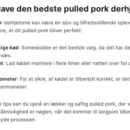
t lave den bedste pulled pork de
rk derhjemme kan være en sjov og tilfredsstillende oplev
ikre, at dit pulled pork bliver perfekt:
tige kød
: Svineskulder er det bedste valg, da det har 
evæv.
et
: Lad kødet marinere i flere timer eller natten over for 
mometer
: For at sikre, at kødet er tilberedt korrekt, er de
termometer.
e tips kan du opnå en lækker og saftig pulled pork, der 
tålmodighed er nøglen, når det kommer til langsom tilbe
t nyde processen.