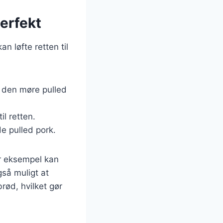
erfekt
n løfte retten til
r den møre pulled
l retten.
de pulled pork.
or eksempel kan
også muligt at
rød, hvilket gør