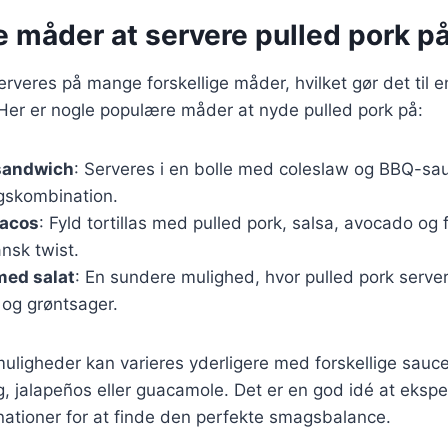
e måder at servere pulled pork p
rveres på mange forskellige måder, hvilket gør det til en 
 Her er nogle populære måder at nyde pulled pork på:
 sandwich
: Serveres i en bolle med coleslaw og BBQ-sau
gskombination.
tacos
: Fyld tortillas med pulled pork, salsa, avocado og 
nsk twist.
med salat
: En sundere mulighed, hvor pulled pork serve
r og grøntsager.
uligheder kan varieres yderligere med forskellige sauce
g, jalapeños eller guacamole. Det er en god idé at eks
nationer for at finde den perfekte smagsbalance.