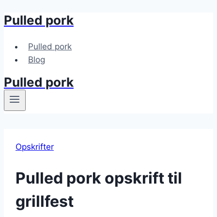
Pulled pork
Fortsæt
til
indhold
Pulled pork
Blog
Pulled pork
Opskrifter
Pulled pork opskrift til
grillfest