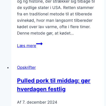
og rig historie, der strækker sig tilbage til
de sydlige stater i USA. Retten stammer
fra en traditionel metode til at tilberede
svinekød, hvor man langsomt tilbereder
kødet over lav varme, ofte i flere timer.
Denne metode gør, at kødet…
Pulled
Læs mere
pork
med
majs
Opskrifter
for
en
Pulled pork til middag: gør
sød
hverdagen festlig
smagsoplevelse
Af
7. december 2024