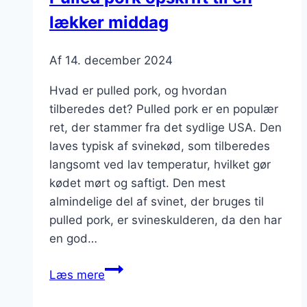
festlig
lækker middag
Af
14. december 2024
Hvad er pulled pork, og hvordan
tilberedes det? Pulled pork er en populær
ret, der stammer fra det sydlige USA. Den
laves typisk af svinekød, som tilberedes
langsomt ved lav temperatur, hvilket gør
kødet mørt og saftigt. Den mest
almindelige del af svinet, der bruges til
pulled pork, er svineskulderen, da den har
en god…
Pulled
Læs mere
pork
opskrift