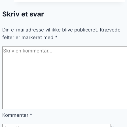
til
Skriv et svar
en
lækker
Din e-mailadresse vil ikke blive publiceret.
middag
Krævede
felter er markeret med
*
Kommentar
*