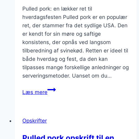
Pulled pork: en lækker ret til
hverdagsfesten Pulled pork er en populær
ret, der stammer fra det sydlige USA. Den
er kendt for sin møre og saftige
konsistens, der opnås ved langsom
tilberedning af svinekød. Retten er ideel til
både hverdag og fest, da den kan
tilpasses mange forskellige anledninger og
serveringsmetoder. Uanset om du…
Pulled
Læs mere
pork
til
middag:
Opskrifter
gør
hverdagen
Pulled pork opskrift til en