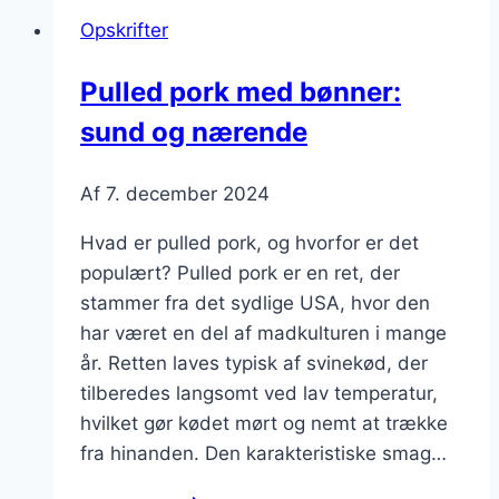
BBQ-
Opskrifter
sauce
til
Pulled pork med bønner:
sommerfest
sund og nærende
Af
7. december 2024
Hvad er pulled pork, og hvorfor er det
populært? Pulled pork er en ret, der
stammer fra det sydlige USA, hvor den
har været en del af madkulturen i mange
år. Retten laves typisk af svinekød, der
tilberedes langsomt ved lav temperatur,
hvilket gør kødet mørt og nemt at trække
fra hinanden. Den karakteristiske smag…