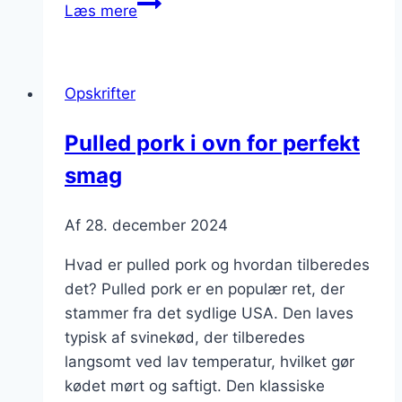
Pulled
Læs mere
pork
med
bønner:
Opskrifter
sund
og
Pulled pork i ovn for perfekt
nærende
smag
Af
28. december 2024
Hvad er pulled pork og hvordan tilberedes
det? Pulled pork er en populær ret, der
stammer fra det sydlige USA. Den laves
typisk af svinekød, der tilberedes
langsomt ved lav temperatur, hvilket gør
kødet mørt og saftigt. Den klassiske