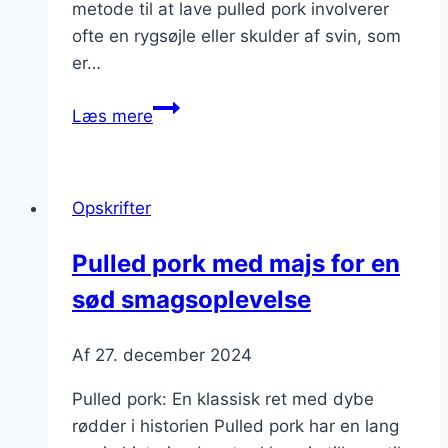
metode til at lave pulled pork involverer
ofte en rygsøjle eller skulder af svin, som
er…
Pulled
Læs mere
pork
i
ovn
Opskrifter
for
perfekt
Pulled pork med majs for en
smag
sød smagsoplevelse
Af
27. december 2024
Pulled pork: En klassisk ret med dybe
rødder i historien Pulled pork har en lang