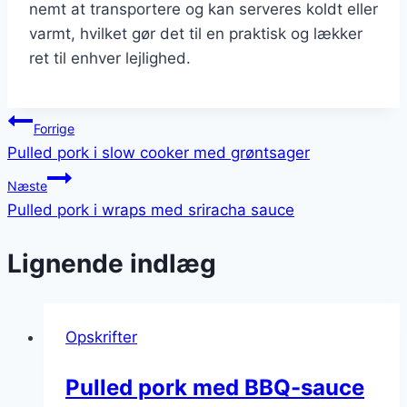
nemt at transportere og kan serveres koldt eller
varmt, hvilket gør det til en praktisk og lækker
ret til enhver lejlighed.
Indlægsnavigation
Forrige
Pulled pork i slow cooker med grøntsager
Næste
Pulled pork i wraps med sriracha sauce
Lignende indlæg
Opskrifter
Pulled pork med BBQ-sauce