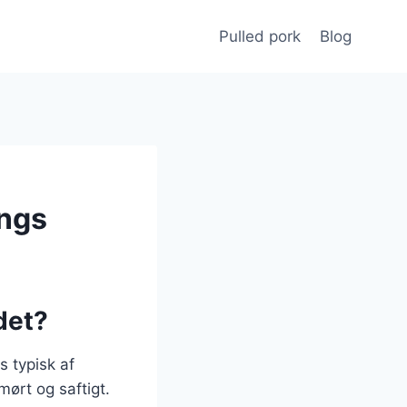
Pulled pork
Blog
ings
det?
s typisk af
ørt og saftigt.