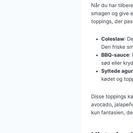
Når du har tilbere
smagen og give en
toppings, der pass
Coleslaw
: D
Den friske s
BBQ-sauce
:
sød eller kry
Syltede agu
kødet og top
Disse toppings ka
avocado, jalapeño
kun fantasien, de