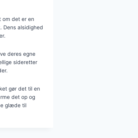
t om det er en
it. Dens alsidighed
er.
ave deres egne
llige sideretter
der.
et gør det til en
varme det op og
ge glæde til