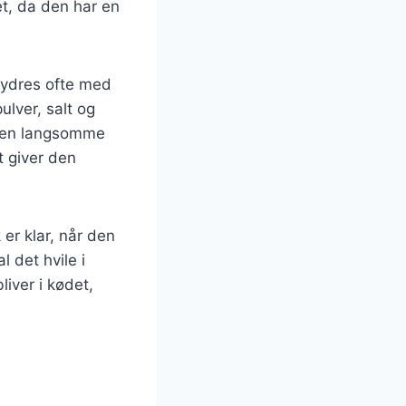
et, da den har en
krydres ofte med
ulver, salt og
. Den langsomme
t giver den
er klar, når den
 det hvile i
liver i kødet,