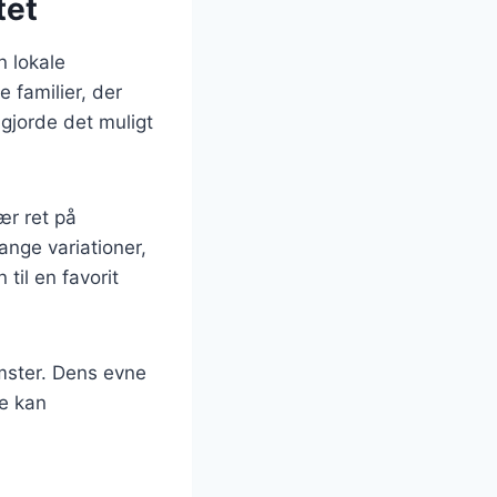
tet
n lokale
e familier, der
gjorde det muligt
ær ret på
ange variationer,
til en favorit
omster. Dens evne
ne kan