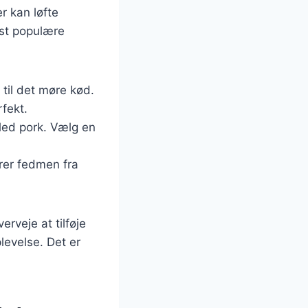
er kan løfte
est populære
 til det møre kød.
fekt.
led pork. Vælg en
erer fedmen fra
rveje at tilføje
levelse. Det er