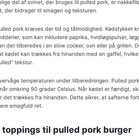
ige del af svinet, der bruges til pulled pork, er nakkefil
 der bidrager til smagen og teksturen.
pulled pork kræves der tid og tålmodighed. Kødstykket 
ydderier, som kan inkludere paprika, hvidløgspulver, løgp
an det tilberedes i en slow cooker, ovn eller på grillen
 at kødet kan trækkes fra hinanden med en gaffel, hvilke
ulled” tekstur.
 overvåge temperaturen under tilberedningen. Pulled pork 
når omkring 90 grader Celsius. Når kødet er færdigt, skal
r det trækkes fra hinanden. Dette sikrer, at safterne forb
mere smagfuld ret.
toppings til pulled pork burger