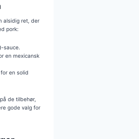
å
 alsidig ret, der
ed pork:
Q-sauce.
for en mexicansk
for en solid
på de tilbehør,
re gode valg for