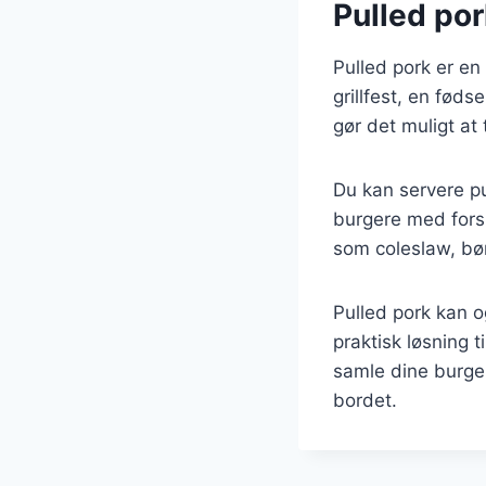
Pulled por
Pulled pork er en
grillfest, en føds
gør det muligt at
Du kan servere pu
burgere med forsk
som coleslaw, bøn
Pulled pork kan og
praktisk løsning t
samle dine burgere
bordet.