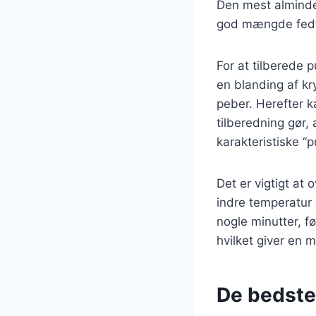
Den mest almindel
god mængde fedt,
For at tilberede 
en blanding af kr
peber. Herefter k
tilberedning gør,
karakteristiske “p
Det er vigtigt at
indre temperatur 
nogle minutter, fø
hvilket giver en 
De bedste 