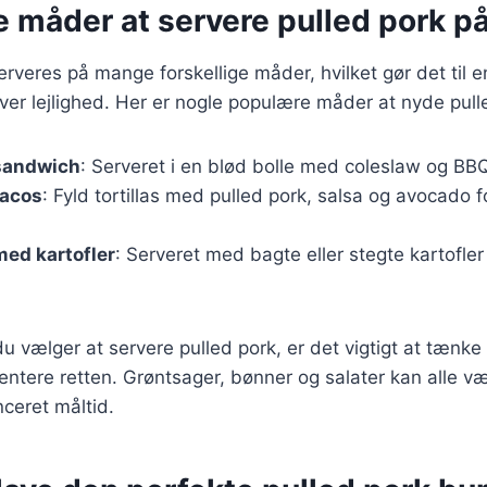
e måder at servere pulled pork p
rveres på mange forskellige måder, hvilket gør det til en
ver lejlighed. Her er nogle populære måder at nyde pull
 sandwich
: Serveret i en blød bolle med coleslaw og BB
tacos
: Fyld tortillas med pulled pork, salsa og avocado 
med kartofler
: Serveret med bagte eller stegte kartofler 
 vælger at servere pulled pork, er det vigtigt at tænke 
tere retten. Grøntsager, bønner og salater kan alle væ
ceret måltid.