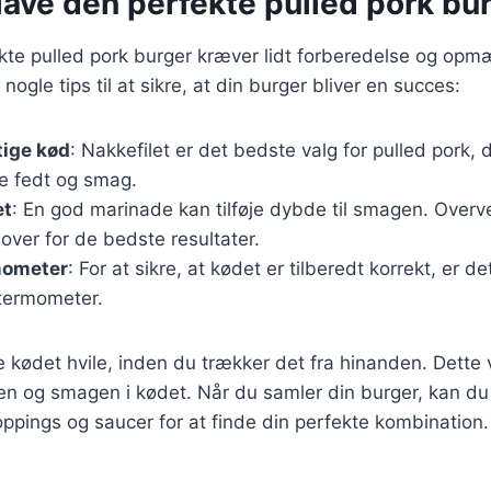
t lave den perfekte pulled pork bu
ekte pulled pork burger kræver lidt forberedelse og o
 nogle tips til at sikre, at din burger bliver en succes:
tige kød
: Nakkefilet er det bedste valg for pulled pork,
e fedt og smag.
et
: En god marinade kan tilføje dybde til smagen. Overv
over for de bedste resultater.
mometer
: For at sikre, at kødet er tilberedt korrekt, er d
termometer.
 kødet hvile, inden du trækker det fra hinanden. Dette 
en og smagen i kødet. Når du samler din burger, kan d
oppings og saucer for at finde din perfekte kombination.