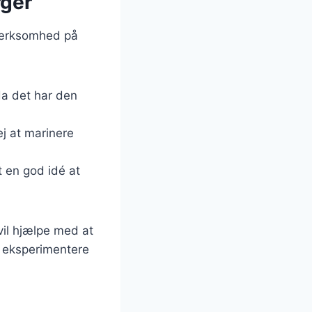
rger
pmærksomhed på
 da det har den
ej at marinere
et en god idé at
vil hjælpe med at
u eksperimentere