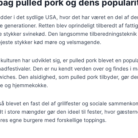
bag pulled pork og dens populari
ødder i det sydlige USA, hvor det har været en del af de
generationer. Retten blev oprindeligt tilberedt af fattig
re stykker svinekød. Den langsomme tilberedningsteknik 
sejeste stykker kød møre og velsmagende.
kulturen har udviklet sig, er pulled pork blevet en popul
adfestivaler. Den er nu kendt verden over og findes i m
wiches. Den alsidighed, som pulled pork tilbyder, gør den 
ke og hjemmekokke.
så blevet en fast del af grillfester og sociale sammenk
redt i store mængder gør den ideel til fester, hvor gæster
s egne burgere med forskellige toppings.