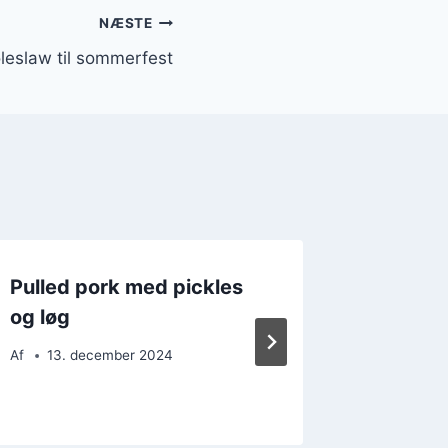
NÆSTE
leslaw til sommerfest
Pulled pork med pickles
Pulled 
og løg
avocad
Af
13. december 2024
Af
9. d