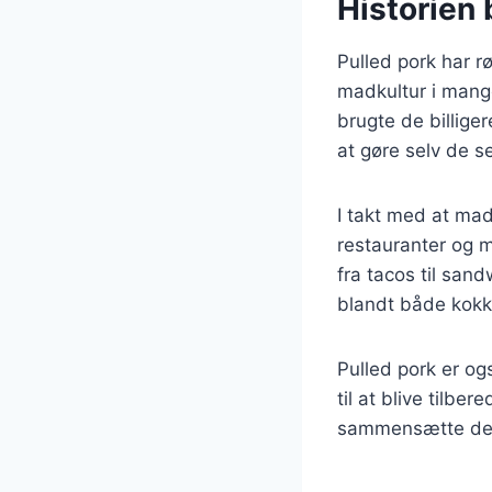
Historien 
Pulled pork har r
madkultur i mange 
brugte de billige
at gøre selv de 
I takt med at mad
restauranter og m
fra tacos til sand
blandt både kok
Pulled pork er og
til at blive tilbe
sammensætte dere