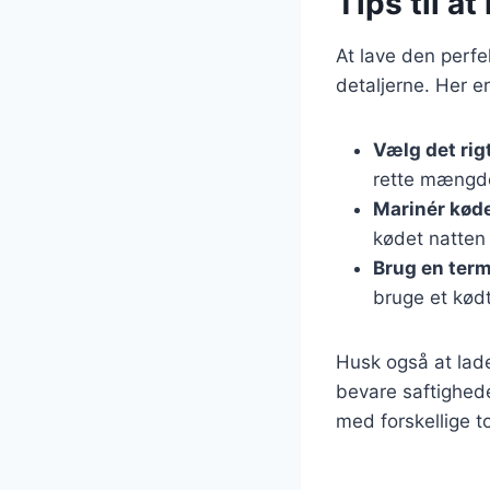
Tips til a
At lave den perf
detaljerne. Her er
Vælg det rig
rette mængd
Marinér kød
kødet natten 
Brug en ter
bruge et kød
Husk også at lade
bevare saftighed
med forskellige t