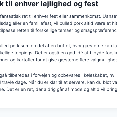
k til enhver lejlighed og fest
 fantastisk ret til enhver fest eller sammenkomst. Uanse
elsdag eller en familiefest, vil pulled pork altid være et h
 tilpasse retten til forskellige temaer og smagspræferenc
lled pork som en del af en buffet, hvor gæsterne kan l
ellige toppings. Det er også en god idé at tilbyde forske
ner og kartofler for at give gæsterne flere valgmulighe
så tilberedes i forvejen og opbevares i køleskabet, hvilk
il travle dage. Når du er klar til at servere, kan du blot 
. Det er en ret, der aldrig går af mode og altid vil brin