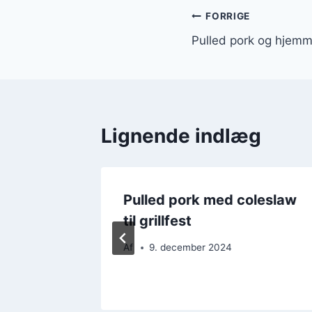
Indlægsnavi
FORRIGE
Pulled pork og hjemme
Lignende indlæg
ich med
Pulled pork med coleslaw
til grillfest
Af
9. december 2024