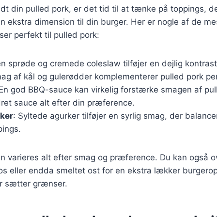
dt din pulled pork, er det tid til at tænke på toppings, d
 ekstra dimension til din burger. Her er nogle af de m
er perfekt til pulled pork:
en sprøde og cremede coleslaw tilføjer en dejlig kontrast
mag af kål og gulerødder komplementerer pulled pork per
 En god BBQ-sauce kan virkelig forstærke smagen af pul
dret sauce alt efter din præference.
rker
: Syltede agurker tilføjer en syrlig smag, der balanc
pings.
n varieres alt efter smag og præference. Du kan også ove
s eller endda smeltet ost for en ekstra lækker burgerop
r sætter grænser.