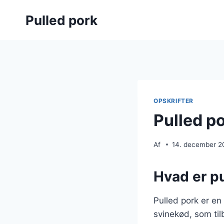
Fortsæt
Pulled pork
til
indhold
OPSKRIFTER
Pulled po
Af
14. december 2
Hvad er pu
Pulled pork er en
svinekød, som til