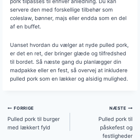
pork tilpasses til enhver anledning. Du kan
servere den med forskellige tilbehør som
coleslaw, bønner, majs eller endda som en del
af en buffet.
Uanset hvordan du vælger at nyde pulled pork,
er det en ret, der bringer glæde og tilfredshed
til bordet. Så næste gang du planlægger din
madpakke eller en fest, så overvej at inkludere
pulled pork som en lækker og alsidig mulighed.
Indlægsnavigation
FORRIGE
NÆSTE
Pulled pork til burger
Pulled pork til
med lækkert fyld
påskefest og
festligheder