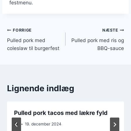
festmenu.
Indlægsnavigation
FORRIGE
NÆSTE
Pulled pork med
Pulled pork med ris og
coleslaw til burgerfest
BBQ-sauce
Lignende indlæg
Pulled pork tacos med lækre fyld
Af
19. december 2024