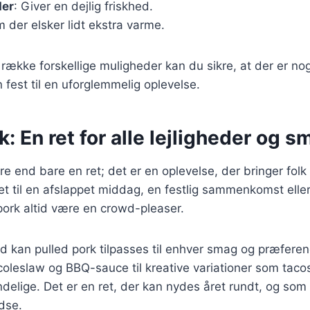
der
: Giver en dejlig friskhed.
m der elsker lidt ekstra varme.
 række forskellige muligheder kan du sikre, at der er no
 fest til en uforglemmelig oplevelse.
k: En ret for alle lejligheder og 
re end bare en ret; det er en oplevelse, der bringer fo
t til en afslappet middag, en festlig sammenkomst elle
 pork altid være en crowd-pleaser.
d kan pulled pork tilpasses til enhver smag og præferen
oleslaw og BBQ-sauce til kreative variationer som taco
elige. Det er en ret, der kan nydes året rundt, og som al
edse.