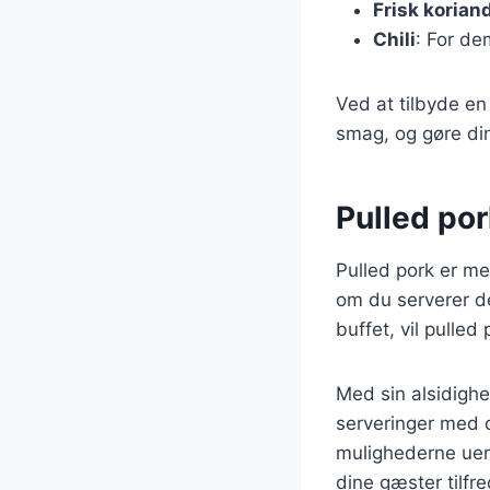
Frisk korian
Chili
: For de
Ved at tilbyde en
smag, og gøre din
Pulled por
Pulled pork er me
om du serverer de
buffet, vil pulled
Med sin alsidighe
serveringer med c
mulighederne uend
dine gæster tilfr