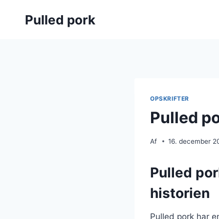
Fortsæt
Pulled pork
til
indhold
OPSKRIFTER
Pulled po
Af
16. december 2
Pulled por
historien
Pulled pork har en