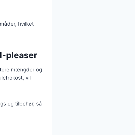
 måder, hvilket
wd-pleaser
i store mængder og
lefrokost, vil
ngs og tilbehør, så