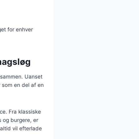
get for enhver
smagsløg
lk sammen. Uanset
r som en del af en
ce. Fra klassiske
s og burgere, er
tid vil efterlade