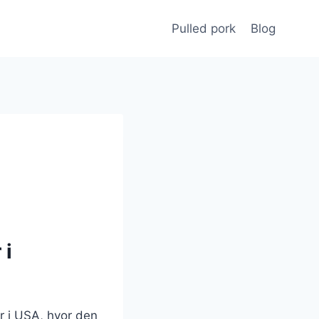
Pulled pork
Blog
 i
er i USA, hvor den