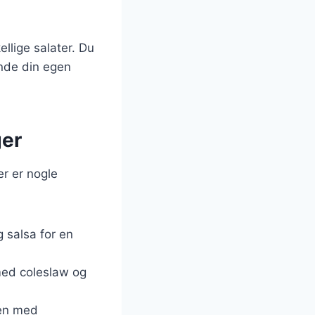
llige salater. Du
inde din egen
ger
er er nogle
g salsa for en
med coleslaw og
men med