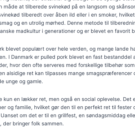
n måde at tilberede svinekød på en langsom og skåns
svinekød tilberedt over åben ild eller i en smoker, hvilk
gsmag og en utrolig mørhed. Denne metode til tilberedni
anske madkultur i generationer og er blevet en favorit 
ork blevet populært over hele verden, og mange lande h
ten. I Danmark er pulled pork blevet en fast bestanddel af
er, hvor den ofte serveres med forskellige tilbehør so
en alsidige ret kan tilpasses mange smagspræferencer o
åde unge og gamle.
ke kun en lækker ret, men også en social oplevelse. Det e
r og familie, hvilket gør den til en perfekt ret til fester 
nset om det er til en grillfest, en søndagsmiddag eller
t, der bringer folk sammen.