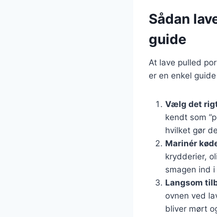
Sådan lave
guide
At lave pulled po
er en enkel guide
Vælg det rig
kendt som “po
hvilket gør de
Marinér kød
krydderier, o
smagen ind i
Langsom til
ovnen ved lav
bliver mørt 