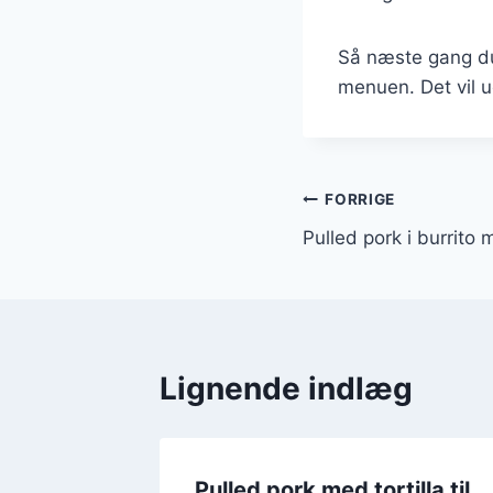
Så næste gang du 
menuen. Det vil u
Indlægsnavi
FORRIGE
Pulled pork i burrito 
Lignende indlæg
cooker
Pulled pork med tortilla til