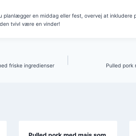
planlægger en middag eller fest, overvej at inkludere p
den tvivl være en vinder!
gation
med friske ingredienser
Pulled pork 
Pulled pork med majs som