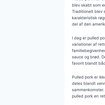
blev skabt som e
Traditionelt blev 
karakteristisk rø
del af den amerik
I dag er pulled p
variationer af ret
familiebegivenhed
sauce og brød. D
favorit blandt b
Pulled pork er ik
deles blandt venne
sammenkomster. Ua
pulled pork en re