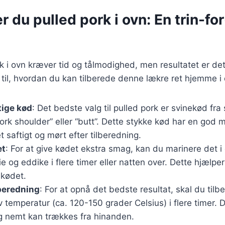
r du pulled pork i ovn: En trin-for
rk i ovn kræver tid og tålmodighed, men resultatet er de
 til, hvordan du kan tilberede denne lækre ret hjemme i 
tige kød
: Det bedste valg til pulled pork er svinekød fra
rk shoulder” eller “butt”. Dette stykke kød har en god
t saftigt og mørt efter tilberedning.
et
: For at give kødet ekstra smag, kan du marinere det i
lie og eddike i flere timer eller natten over. Dette hjælp
 kødet.
beredning
: For at opnå det bedste resultat, skal du tilb
 temperatur (ca. 120-150 grader Celsius) i flere timer. D
og nemt kan trækkes fra hinanden.