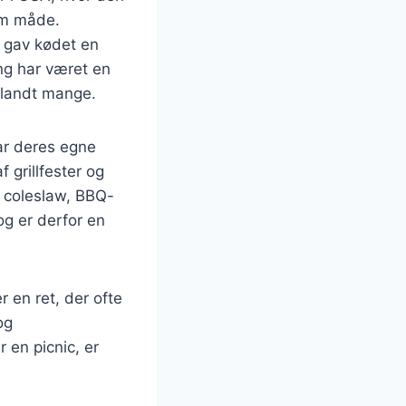
om måde.
et gav kødet en
ng har været en
blandt mange.
ar deres egne
 grillfester og
m coleslaw, BBQ-
g er derfor en
r en ret, der ofte
og
 en picnic, er