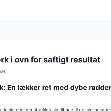
rk i ovn for saftigt resultat
024
k: En lækker ret med dybe rødder
 rig historie, der strækker sig tilbage til de sydlige stat