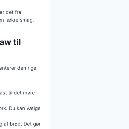
er det fra
den lækre smag.
aw til
enterer den rige
ast til det møre
pork. Du kan vælge
g af brød. Det gør