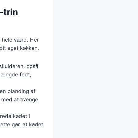
-trin
t hele værd. Her
dit eget køkken.
 skulderen, også
 mængde fedt,
 en blanding af
er med at trænge
erede kødet i
ette gør, at kødet