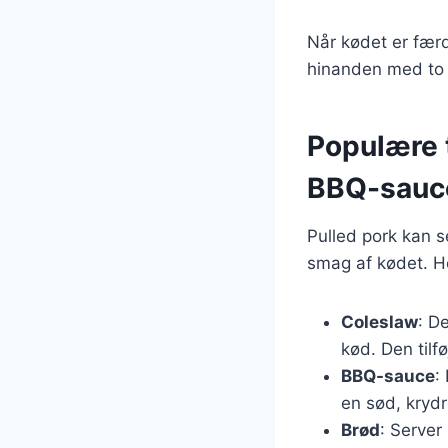
Når kødet er færdi
hinanden med to g
Populære t
BBQ-sauc
Pulled pork kan s
smag af kødet. H
Coleslaw
: D
kød. Den tilfø
BBQ-sauce
:
en sød, krydr
Brød
: Server