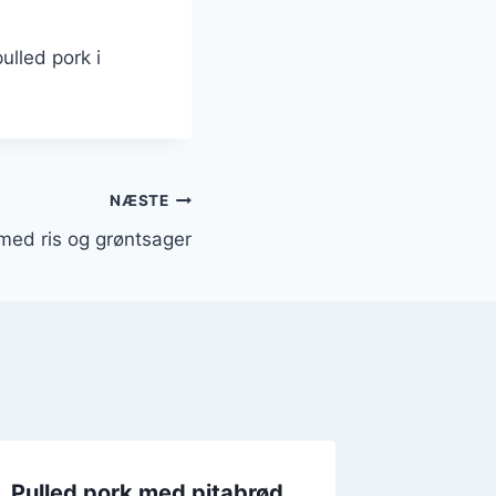
ulled pork i
NÆSTE
med ris og grøntsager
Pulled pork med pitabrød
Pulled 