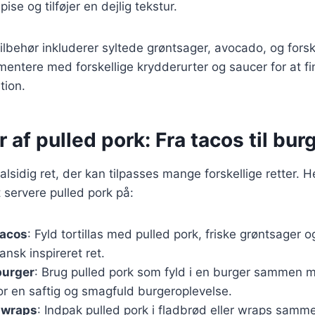
ise og tilføjer en dejlig tekstur.
lbehør inkluderer syltede grøntsager, avocado, og forske
entere med forskellige krydderurter og saucer for at f
tion.
r af pulled pork: Fra tacos til bur
alsidig ret, der kan tilpasses mange forskellige retter. H
 servere pulled pork på:
tacos
: Fyld tortillas med pulled pork, friske grøntsager o
nsk inspireret ret.
burger
: Brug pulled pork som fyld i en burger sammen 
r en saftig og smagfuld burgeroplevelse.
i wraps
: Indpak pulled pork i fladbrød eller wraps sam