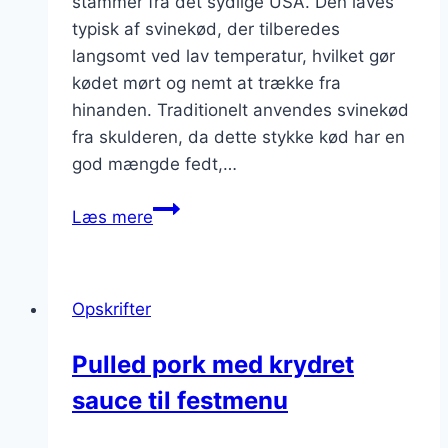
stammer fra det sydlige USA. Den laves
typisk af svinekød, der tilberedes
langsomt ved lav temperatur, hvilket gør
kødet mørt og nemt at trække fra
hinanden. Traditionelt anvendes svinekød
fra skulderen, da dette stykke kød har en
god mængde fedt,…
Pulled
Læs mere
pork
med
feta
Opskrifter
og
oliven
Pulled pork med krydret
sauce til festmenu