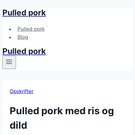
Pulled pork
Fortsæt
til
indhold
Pulled pork
Blog
Pulled pork
Opskrifter
Pulled pork med ris og
dild