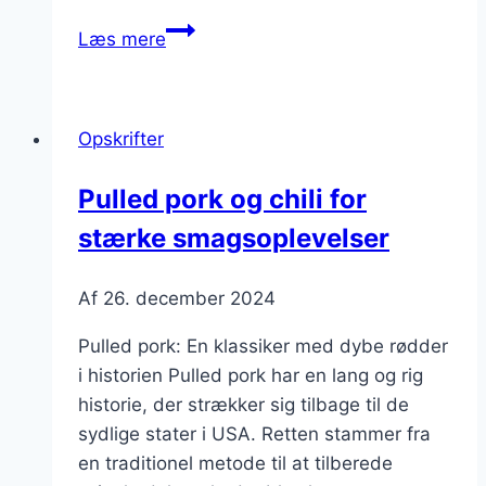
Pulled
Læs mere
pork
med
coleslaw
Opskrifter
til
sommerfest
Pulled pork og chili for
stærke smagsoplevelser
Af
26. december 2024
Pulled pork: En klassiker med dybe rødder
i historien Pulled pork har en lang og rig
historie, der strækker sig tilbage til de
sydlige stater i USA. Retten stammer fra
en traditionel metode til at tilberede