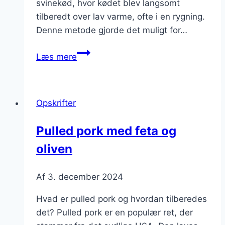
svinekød, hvor kødet blev langsomt
tilberedt over lav varme, ofte i en rygning.
Denne metode gjorde det muligt for…
Pulled
Læs mere
pork
og
chili
Opskrifter
for
stærke
Pulled pork med feta og
smagsoplevelser
oliven
Af
3. december 2024
Hvad er pulled pork og hvordan tilberedes
det? Pulled pork er en populær ret, der