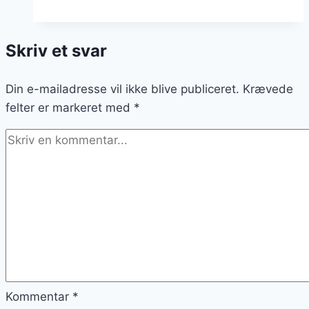
med
majs
Skriv et svar
og
salsa
Din e-mailadresse vil ikke blive publiceret.
Krævede
felter er markeret med
*
Kommentar
*