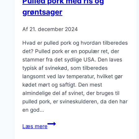
Pulled pork med ris og
grøntsager
Af
21. december 2024
Hvad er pulled pork og hvordan tilberedes
det? Pulled pork er en populær ret, der
stammer fra det sydlige USA. Den laves
typisk af svinekød, som tilberedes
langsomt ved lav temperatur, hvilket gør
kødet mørt og saftigt. Den mest
almindelige del af svinet, der bruges til
pulled pork, er svineskulderen, da den har
en god…
Pulled
Læs mere
pork