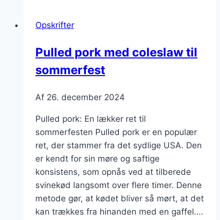
med
ris
Opskrifter
og
grøntsager
Pulled pork med coleslaw til
sommerfest
Af
26. december 2024
Pulled pork: En lækker ret til
sommerfesten Pulled pork er en populær
ret, der stammer fra det sydlige USA. Den
er kendt for sin møre og saftige
konsistens, som opnås ved at tilberede
svinekød langsomt over flere timer. Denne
metode gør, at kødet bliver så mørt, at det
kan trækkes fra hinanden med en gaffel….