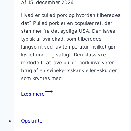
Af
15. december 2024
Hvad er pulled pork og hvordan tilberedes
det? Pulled pork er en populær ret, der
stammer fra det sydlige USA. Den laves
typisk af svinekød, som tilberedes
langsomt ved lav temperatur, hvilket gør
kødet mørt og saftigt. Den klassiske
metode til at lave pulled pork involverer
brug af en svinekødsskank eller -skulder,
som krydres med…
Pulled
Læs mere
pork
med
krydret
Opskrifter
sauce
til