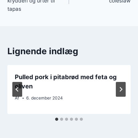
krydderi og urter til
coleslaw
tapas
Lignende indlæg
Pulled pork i pitabrød med feta og
oliven
Af
6. december 2024