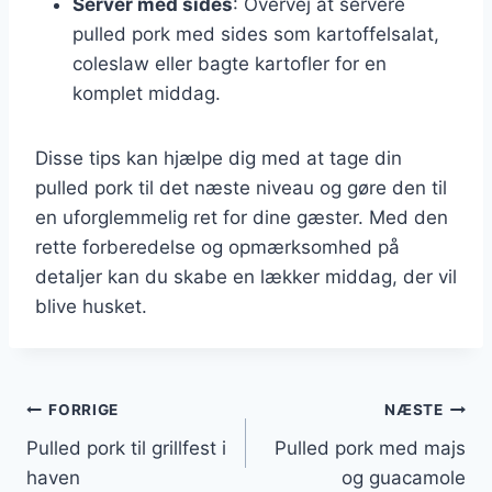
Server med sides
: Overvej at servere
pulled pork med sides som kartoffelsalat,
coleslaw eller bagte kartofler for en
komplet middag.
Disse tips kan hjælpe dig med at tage din
pulled pork til det næste niveau og gøre den til
en uforglemmelig ret for dine gæster. Med den
rette forberedelse og opmærksomhed på
detaljer kan du skabe en lækker middag, der vil
blive husket.
Indlægsnavigation
FORRIGE
NÆSTE
Pulled pork til grillfest i
Pulled pork med majs
haven
og guacamole