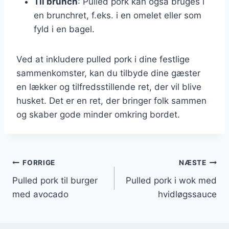
Til brunch
: Pulled pork kan også bruges i
en brunchret, f.eks. i en omelet eller som
fyld i en bagel.
Ved at inkludere pulled pork i dine festlige
sammenkomster, kan du tilbyde dine gæster
en lækker og tilfredsstillende ret, der vil blive
husket. Det er en ret, der bringer folk sammen
og skaber gode minder omkring bordet.
Indlægsnavigation
FORRIGE
NÆSTE
Pulled pork til burger
Pulled pork i wok med
med avocado
hvidløgssauce