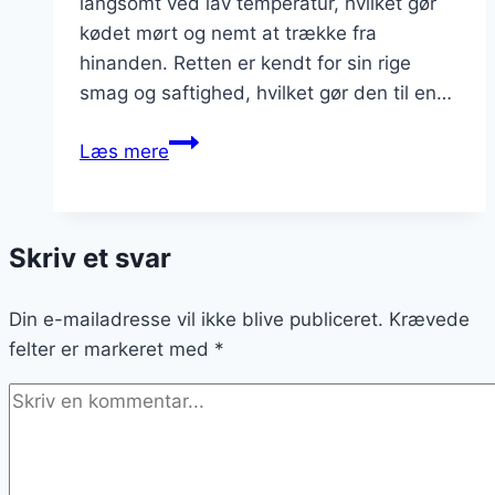
langsomt ved lav temperatur, hvilket gør
kødet mørt og nemt at trække fra
hinanden. Retten er kendt for sin rige
smag og saftighed, hvilket gør den til en…
Pulled
Læs mere
pork
med
tomatsauce
Skriv et svar
og
ris
Din e-mailadresse vil ikke blive publiceret.
Krævede
felter er markeret med
*