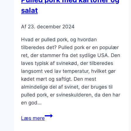
sauce
salat
Af
23. december 2024
Hvad er pulled pork, og hvordan
tilberedes det? Pulled pork er en populær
ret, der stammer fra det sydlige USA. Den
laves typisk af svinekød, der tilberedes
langsomt ved lav temperatur, hvilket gør
kødet mørt og saftigt. Den mest
almindelige del af svinet, der bruges til
pulled pork, er svineskulderen, da den har
en god…
Pulled
Læs mere
pork
med