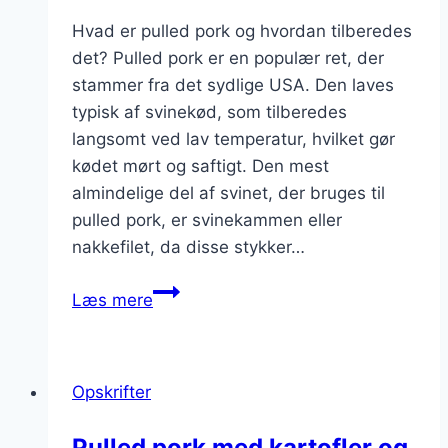
Hvad er pulled pork og hvordan tilberedes
det? Pulled pork er en populær ret, der
stammer fra det sydlige USA. Den laves
typisk af svinekød, som tilberedes
langsomt ved lav temperatur, hvilket gør
kødet mørt og saftigt. Den mest
almindelige del af svinet, der bruges til
pulled pork, er svinekammen eller
nakkefilet, da disse stykker…
Pulled
Læs mere
pork
sandwich
med
Opskrifter
lækker
BBQ-
Pulled pork med kartofler og