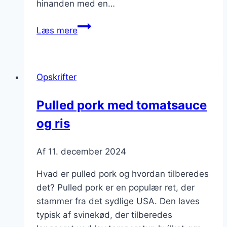
hinanden med en…
Pulled
Læs mere
pork
i
ovn
Opskrifter
med
krydderurter
Pulled pork med tomatsauce
og
og ris
chili
Af
11. december 2024
Hvad er pulled pork og hvordan tilberedes
det? Pulled pork er en populær ret, der
stammer fra det sydlige USA. Den laves
typisk af svinekød, der tilberedes