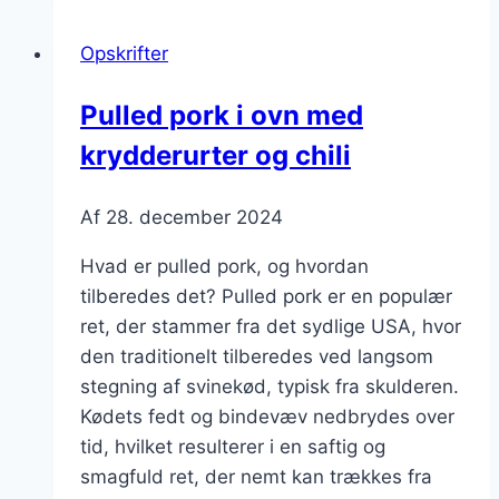
kartofler
Opskrifter
og
salat
Pulled pork i ovn med
krydderurter og chili
Af
28. december 2024
Hvad er pulled pork, og hvordan
tilberedes det? Pulled pork er en populær
ret, der stammer fra det sydlige USA, hvor
den traditionelt tilberedes ved langsom
stegning af svinekød, typisk fra skulderen.
Kødets fedt og bindevæv nedbrydes over
tid, hvilket resulterer i en saftig og
smagfuld ret, der nemt kan trækkes fra