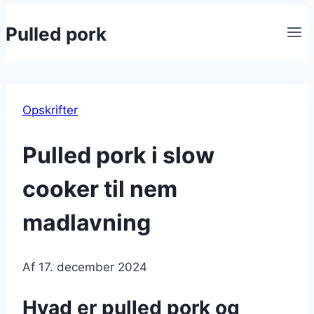
Fortsæt
Pulled pork
til
indhold
Opskrifter
Pulled pork i slow
cooker til nem
madlavning
Af
17. december 2024
Hvad er pulled pork og