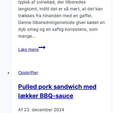
typisk af svinekød, der tilberedes
langsomt, indtil det er så mørt, at det kan
trækkes fra hinanden med en gaffel.
Denne tilberedningsmetode giver kødet en
dyb smag og en saftig konsistens, som
mange…
Pulled
Læs mere
pork
i
slow
Opskrifter
cooker
til
Pulled pork sandwich med
middag
lækker BBQ-sauce
Af
23. december 2024