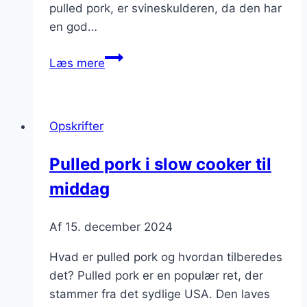
pulled pork, er svineskulderen, da den har
en god…
Pulled
Læs mere
pork
til
festmenu
Opskrifter
med
kartofler
Pulled pork i slow cooker til
middag
Af
15. december 2024
Hvad er pulled pork og hvordan tilberedes
det? Pulled pork er en populær ret, der
stammer fra det sydlige USA. Den laves