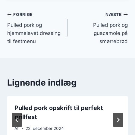
Indlægsnavigation
FORRIGE
NÆSTE
Pulled pork og
Pulled pork og
hjemmelavet dressing
guacamole på
til festmenu
smørrebrød
Lignende indlæg
Pulled pork opskrift til perfekt
grillfest
Af
22. december 2024