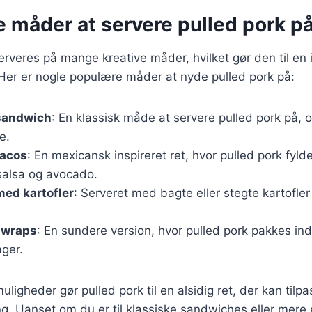
e måder at servere pulled pork p
rveres på mange kreative måder, hvilket gør den til en id
 Her er nogle populære måder at nyde pulled pork på:
 sandwich
: En klassisk måde at servere pulled pork på, 
e.
tacos
: En mexicansk inspireret ret, hvor pulled pork fyldes
alsa og avocado.
med kartofler
: Serveret med bagte eller stegte kartofler 
i wraps
: En sundere version, hvor pulled pork pakkes in
ager.
uligheder gør pulled pork til en alsidig ret, der kan tilp
. Uanset om du er til klassiske sandwiches eller mere 