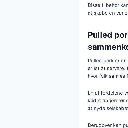
Disse tilbehør ka
at skabe en vari
Pulled pork
sammenk
Pulled pork er en 
er let at servere
hvor folk samles 
En af fordelene v
kødet dagen før o
at nyde selskabet
Derudover kan pul