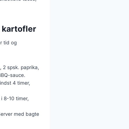
kartofler
r tid og
, 2 spsk. paprika,
 BBQ-sauce.
ndst 4 timer,
i 8-10 timer,
Server med bagte