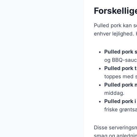
Forskellig
Pulled pork kan se
enhver lejlighed.
Pulled pork
og BBQ-sauc
Pulled pork 
toppes med s
Pulled pork 
middag.
Pulled pork 
friske grønts
Disse serveringsm
smag og anledning