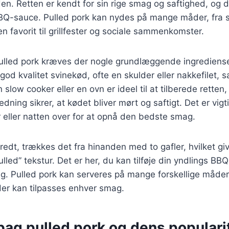
en. Retten er kendt for sin rige smag og saftighed, og 
Q-sauce. Pulled pork kan nydes på mange måder, fra s
n favorit til grillfester og sociale sammenkomster.
 pulled pork kræves der nogle grundlæggende ingrediens
god kvalitet svinekød, ofte en skulder eller nakkefilet, 
slow cooker eller en ovn er ideel til at tilberede retten
ning sikrer, at kødet bliver mørt og saftigt. Det er vigt
er eller natten over for at opnå den bedste smag.
eredt, trækkes det fra hinanden med to gafler, hvilket gi
ulled” tekstur. Det er her, du kan tilføje din yndlings BB
g. Pulled pork kan serveres på mange forskellige måder,
, der kan tilpasses enhver smag.
bag pulled pork og dens populari