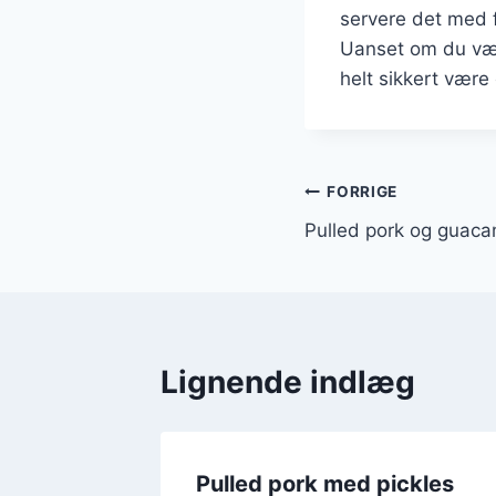
servere det med f
Uanset om du vælg
helt sikkert være 
Indlægsnavi
FORRIGE
Pulled pork og guac
Lignende indlæg
 til
Pulled pork med pickles