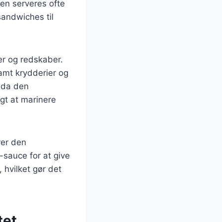
den serveres ofte
andwiches til
er og redskaber.
samt krydderier og
, da den
igt at marinere
ver den
Q-sauce for at give
 hvilket gør det
tet