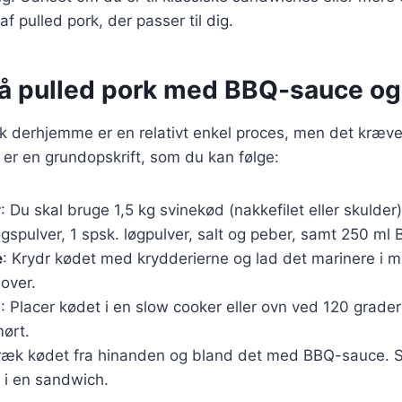
af pulled pork, der passer til dig.
på pulled pork med BBQ-sauce og 
rk derhjemme er en relativt enkel proces, men det kræve
er en grundopskrift, som du kan følge:
r
: Du skal bruge 1,5 kg svinekød (nakkefilet eller skulder)
øgspulver, 1 spsk. løgpulver, salt og peber, samt 250 ml
e
: Krydr kødet med krydderierne og lad det marinere i mi
over.
g
: Placer kødet i en slow cooker eller ovn ved 120 grader 
mørt.
Træk kødet fra hinanden og bland det med BBQ-sauce. 
r i en sandwich.