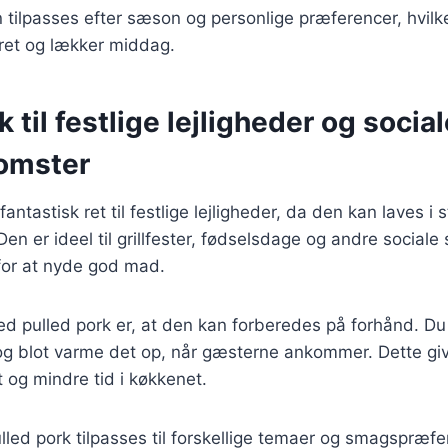
n tilpasses efter sæson og personlige præferencer, hvilk
eret og lækker middag.
 til festlige lejligheder og socia
omster
fantastisk ret til festlige lejligheder, da den kan laves 
. Den er ideel til grillfester, fødselsdage og andre soci
for at nyde god mad.
ed pulled pork er, at den kan forberedes på forhånd. Du
g blot varme det op, når gæsterne ankommer. Dette giver
 og mindre tid i køkkenet.
led pork tilpasses til forskellige temaer og smagspræfe