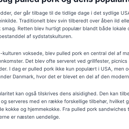
dder, der går tilbage til de tidlige dage i det sydlige U
inkilde. Traditionelt blev svin tilberedt over åben ild eller 
k smag. Retten blev hurtigt populær blandt både lokale
bestanddel af sydstatskulturen.
-kulturen voksede, blev pulled pork en central del af m
komster. Det blev ofte serveret ved grillfester, picnics
er. I dag er pulled pork ikke kun populært i USA, men 
under Danmark, hvor det er blevet en del af den modern
laritet kan også tilskrives dens alsidighed. Den kan ti
 og serveres med en række forskellige tilbehør, hvilket g
åde kokke og hjemmekokke. Fra pulled pork sandwiches t
derne er næsten uendelige.