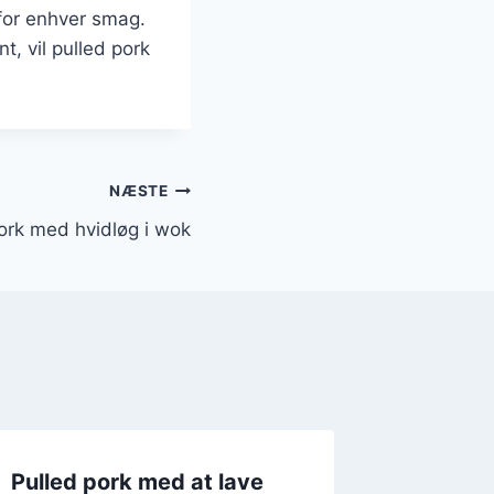
 for enhver smag.
, vil pulled pork
NÆSTE
ork med hvidløg i wok
Pulled pork med at lave
Pulled 