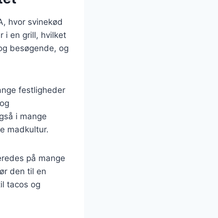
SA, hvor svinekød
i en grill, hvilket
 og besøgende, og
ange festligheder
 og
også i mange
e madkultur.
lberedes på mange
ør den til en
il tacos og