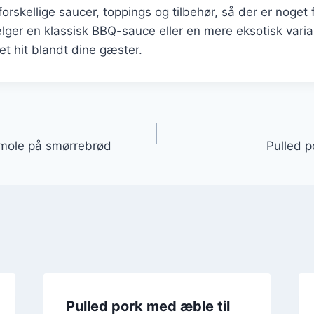
orskellige saucer, toppings og tilbehør, så der er noget
er en klassisk BBQ-sauce eller en mere eksotisk variant
et hit blandt dine gæster.
gation
amole på smørrebrød
Pulled p
Pulled pork med æble til