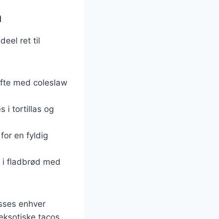
å
eel ret til
ofte med coleslaw
 i tortillas og
for en fyldig
d i fladbrød med
asses enhver
eksotiske tacos,