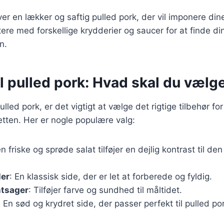
ver en lækker og saftig pulled pork, der vil imponere di
re med forskellige krydderier og saucer for at finde di
n.
il pulled pork: Hvad skal du vælg
lled pork, er det vigtigt at vælge det rigtige tilbehør for
tten. Her er nogle populære valg:
en friske og sprøde salat tilføjer en dejlig kontrast til de
ler
: En klassisk side, der er let at forberede og fyldig.
ntsager
: Tilføjer farve og sundhed til måltidet.
: En sød og krydret side, der passer perfekt til pulled po