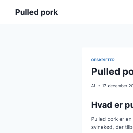
Fortsæt
Pulled pork
til
indhold
OPSKRIFTER
Pulled p
Af
17. december 2
Hvad er pu
Pulled pork er en
svinekød, der til