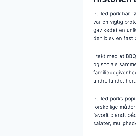
Pulled pork har rø
var en vigtig prote
gav kødet en uni
den blev en fast 
I takt med at BBQ
og sociale sammen
familiebegivenhed
andre lande, her
Pulled porks popu
forskellige måder
favorit blandt b
salater, mulighe