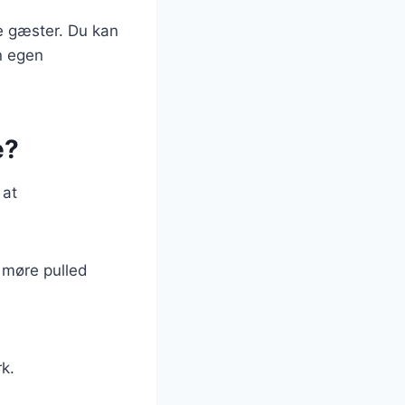
ne gæster. Du kan
n egen
e?
 at
n møre pulled
rk.