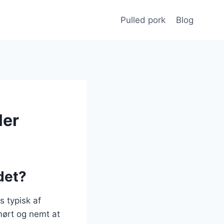
Pulled pork
Blog
ler
det?
s typisk af
mørt og nemt at