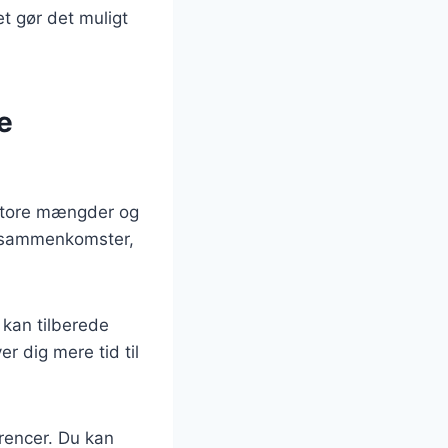
et gør det muligt
le
i store mængder og
ale sammenkomster,
 kan tilberede
 dig mere tid til
rencer. Du kan