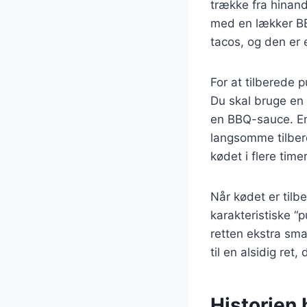
trække fra hinand
med en lækker BB
tacos, og den er e
For at tilberede
Du skal bruge en 
en BBQ-sauce. En 
langsomme tilbered
kødet i flere tim
Når kødet er tilb
karakteristiske “p
retten ekstra sma
til en alsidig ret
Historien 