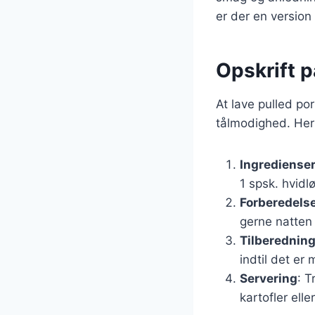
er der en version 
Opskrift 
At lave pulled po
tålmodighed. Her 
Ingrediense
1 spsk. hvidl
Forberedels
gerne natten 
Tilberednin
indtil det er 
Servering
: 
kartofler elle