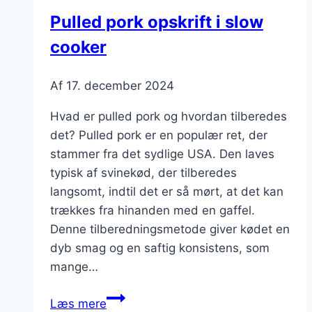
ingefær
Pulled pork opskrift i slow
og
cooker
grønt
Af
17. december 2024
Hvad er pulled pork og hvordan tilberedes
det? Pulled pork er en populær ret, der
stammer fra det sydlige USA. Den laves
typisk af svinekød, der tilberedes
langsomt, indtil det er så mørt, at det kan
trækkes fra hinanden med en gaffel.
Denne tilberedningsmetode giver kødet en
dyb smag og en saftig konsistens, som
mange…
Pulled
Læs mere