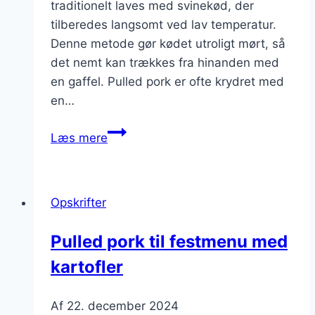
traditionelt laves med svinekød, der
tilberedes langsomt ved lav temperatur.
Denne metode gør kødet utroligt mørt, så
det nemt kan trækkes fra hinanden med
en gaffel. Pulled pork er ofte krydret med
en…
Pulled
Læs mere
pork
i
pitabrød
Opskrifter
med
chili-
Pulled pork til festmenu med
sauce
kartofler
Af
22. december 2024