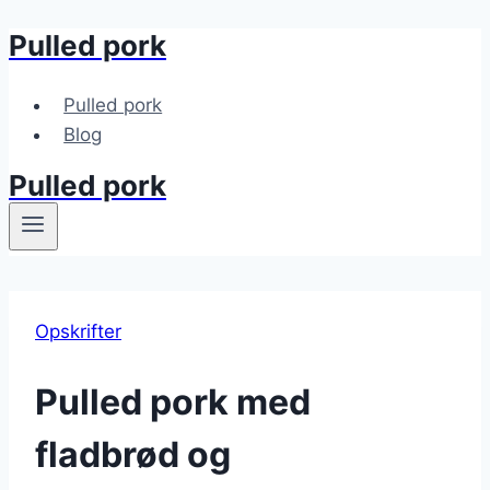
Pulled pork
Fortsæt
til
indhold
Pulled pork
Blog
Pulled pork
Opskrifter
Pulled pork med
fladbrød og