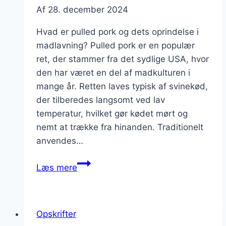
Af
28. december 2024
Hvad er pulled pork og dets oprindelse i
madlavning? Pulled pork er en populær
ret, der stammer fra det sydlige USA, hvor
den har været en del af madkulturen i
mange år. Retten laves typisk af svinekød,
der tilberedes langsomt ved lav
temperatur, hvilket gør kødet mørt og
nemt at trække fra hinanden. Traditionelt
anvendes…
Pulled
Læs mere
pork
i
wok
Opskrifter
med