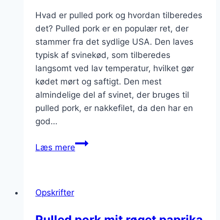
Hvad er pulled pork og hvordan tilberedes
det? Pulled pork er en populær ret, der
stammer fra det sydlige USA. Den laves
typisk af svinekød, som tilberedes
langsomt ved lav temperatur, hvilket gør
kødet mørt og saftigt. Den mest
almindelige del af svinet, der bruges til
pulled pork, er nakkefilet, da den har en
god…
Pulled
Læs mere
pork
til
festmenu
Opskrifter
med
kartofler
Pulled pork mit røget paprika