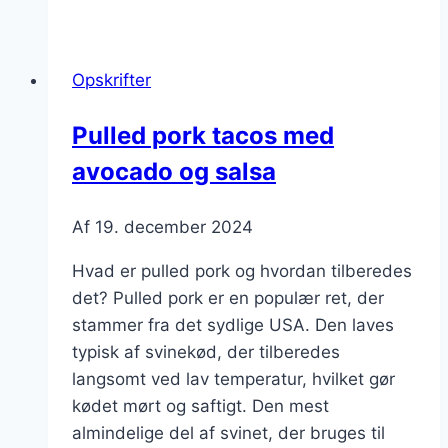
pork
opskrift
i
Opskrifter
slow
cooker
Pulled pork tacos med
avocado og salsa
Af
19. december 2024
Hvad er pulled pork og hvordan tilberedes
det? Pulled pork er en populær ret, der
stammer fra det sydlige USA. Den laves
typisk af svinekød, der tilberedes
langsomt ved lav temperatur, hvilket gør
kødet mørt og saftigt. Den mest
almindelige del af svinet, der bruges til