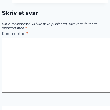
mit
røget
Skriv et svar
paprika
for
Din e-mailadresse vil ikke blive publiceret.
Krævede felter er
ekstra
markeret med
*
dybde
Kommentar
*