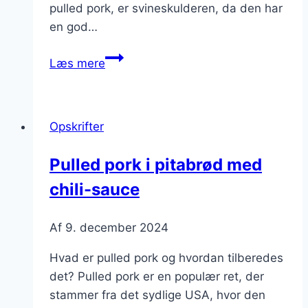
pulled pork, er svineskulderen, da den har
en god…
Pulled
Læs mere
pork
tacos
med
Opskrifter
avocado
og
Pulled pork i pitabrød med
salsa
chili-sauce
Af
9. december 2024
Hvad er pulled pork og hvordan tilberedes
det? Pulled pork er en populær ret, der
stammer fra det sydlige USA, hvor den