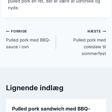
pulled pork en ret, der er værd at udforske og
nyde.
Indlægsnavigation
FORRIGE
NÆSTE
Pulled pork med BBQ-
Pulled pork med
sauce i ovn
coleslaw til
sommerfest
Lignende indlæg
Pulled pork sandwich med BBQ-