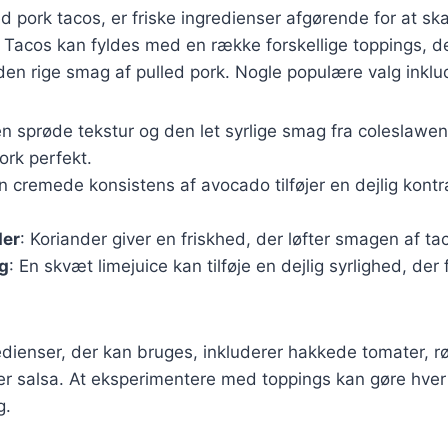
ed pork tacos, er friske ingredienser afgørende for at s
 Tacos kan fyldes med en række forskellige toppings, d
en rige smag af pulled pork. Nogle populære valg inklu
en sprøde tekstur og den let syrlige smag fra coleslawe
ork perfekt.
n cremede konsistens af avocado tilføjer en dejlig kont
der
: Koriander giver en friskhed, der løfter smagen af ta
g
: En skvæt limejuice kan tilføje en dejlig syrlighed, de
edienser, der kan bruges, inkluderer hakkede tomater, r
per salsa. At eksperimentere med toppings kan gøre hver
g.