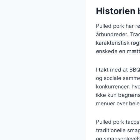
Historien 
Pulled pork har r
århundreder. Tradi
karakteristisk rø
ønskede en mætt
I takt med at BBQ
og sociale samme
konkurrencer, hvo
ikke kun begrænse
menuer over hele
Pulled pork tacos
traditionelle sma
og smagsoplevelse