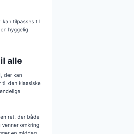
 kan tilpasses til
r en hyggelig
l alle
d, der kan
til den klassiske
uendelige
en ret, der både
og venner omkring
lægger en middag