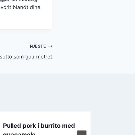
avorit blandt dine
NÆSTE
risotto som gourmetret
Pulled pork i burrito med
Pulled 
guacamole
på din