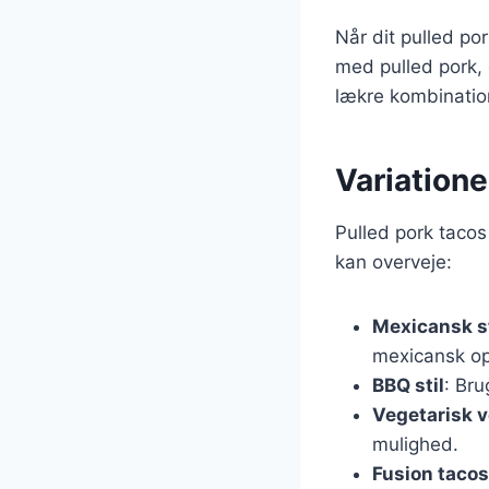
Når dit pulled po
med pulled pork, 
lækre kombinatio
Variatione
Pulled pork tacos 
kan overveje:
Mexicansk st
mexicansk op
BBQ stil
: Br
Vegetarisk v
mulighed.
Fusion tacos