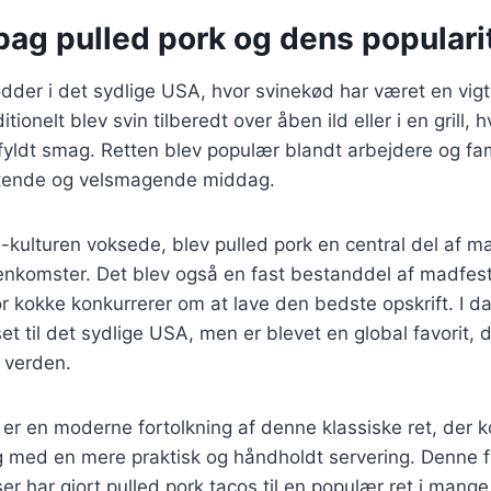
bag pulled pork og dens populari
ødder i det sydlige USA, hvor svinekød har været en vigti
tionelt blev svin tilberedt over åben ild eller i en grill, 
gfyldt smag. Retten blev populær blandt arbejdere og fam
ende og velsmagende middag.
-kulturen voksede, blev pulled pork en central del af m
nkomster. Det blev også en fast bestanddel af madfest
r kokke konkurrerer om at lave den bedste opskrift. I da
t til det sydlige USA, men er blevet en global favorit, 
 verden.
 er en moderne fortolkning af denne klassiske ret, der
g med en mere praktisk og håndholdt servering. Denne fu
r har gjort pulled pork tacos til en populær ret i mang