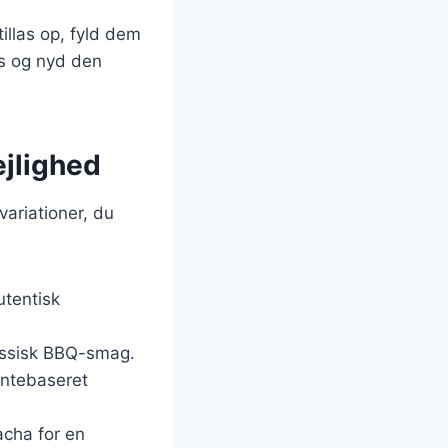
illas op, fyld dem
ks og nyd den
ejlighed
variationer, du
utentisk
lassisk BBQ-smag.
lantebaseret
racha for en