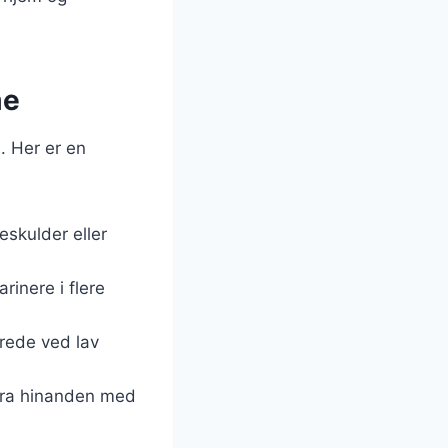
me
. Her er en
eskulder eller
rinere i flere
erede ved lav
 fra hinanden med