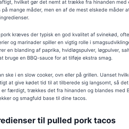
saftigt, hvilket gør det nemt at trække fra hinanden med 
s på mange måder, men en af de mest elskede måder at 
ingredienser.
 pork kræves der typisk en god kvalitet af svinekød, ofte
erier og marinader spiller en vigtig rolle i smagsudvikli
rer en blanding af paprika, hvidløgspulver, løgpulver, sal
at bruge en BBQ-sauce for at tilføje ekstra smag.
n ske i en slow cooker, ovn eller på grillen. Uanset hvi
tigt at give kødet tid til at tilberede sig langsomt, så de
et er færdigt, trækkes det fra hinanden og blandes med
lækker og smagfuld base til dine tacos.
redienser til pulled pork tacos