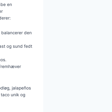
kabe en
er
derer:
n balancerer den
rast og sund fedt
cos.
r fremhæver
ødløg, jalapeños
 taco unik og