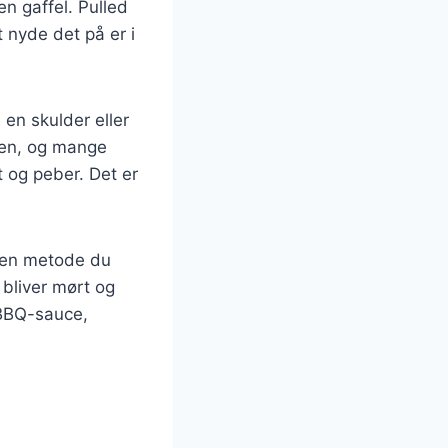
en gaffel. Pulled
nyde det på er i
 en skulder eller
ngen, og mange
t og peber. Det er
lken metode du
t bliver mørt og
 BBQ-sauce,