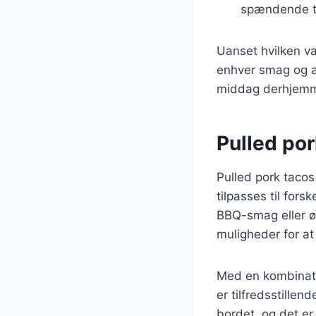
spændende t
Uanset hvilken var
enhver smag og anl
middag derhjem
Pulled pork
Pulled pork tacos
tilpasses til for
BBQ-smag eller ø
muligheder for at
Med en kombinatio
er tilfredsstille
bordet, og det er