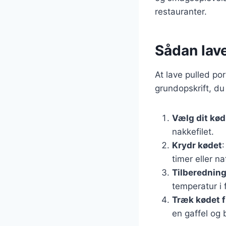
restauranter.
Sådan lav
At lave pulled po
grundopskrift, du 
Vælg dit kød
nakkefilet.
Krydr kødet
timer eller na
Tilberednin
temperatur i f
Træk kødet 
en gaffel og