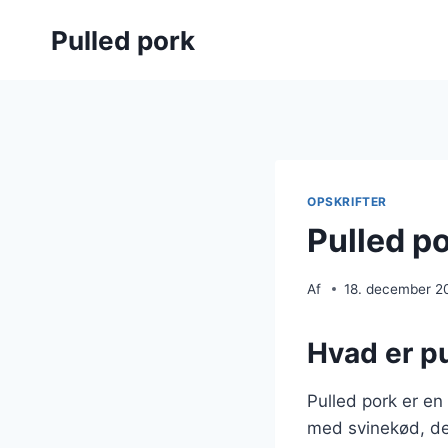
Fortsæt
Pulled pork
til
indhold
OPSKRIFTER
Pulled po
Af
18. december 2
Hvad er pu
Pulled pork er en
med svinekød, de