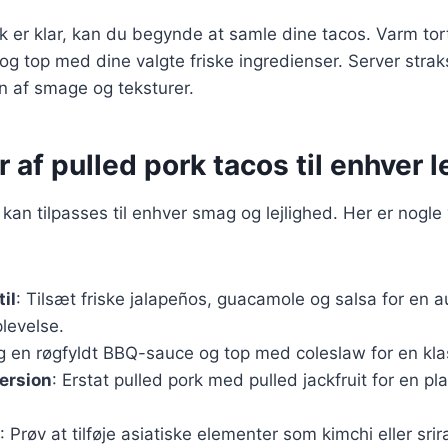
rk er klar, kan du begynde at samle dine tacos. Varm tort
og top med dine valgte friske ingredienser. Server stra
n af smage og teksturer.
r af pulled pork tacos til enhver l
kan tilpasses til enhver smag og lejlighed. Her er nogle 
il
: Tilsæt friske jalapeños, guacamole og salsa for en a
levelse.
ug en røgfyldt BBQ-sauce og top med coleslaw for en k
ersion
: Erstat pulled pork med pulled jackfruit for en p
: Prøv at tilføje asiatiske elementer som kimchi eller sri