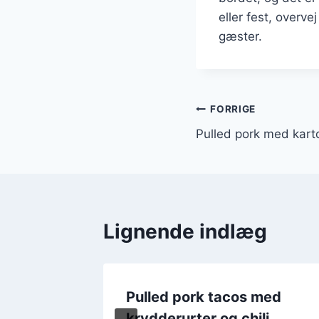
eller fest, overve
gæster.
Indlægsnavi
FORRIGE
Pulled pork med karto
Lignende indlæg
til alle
Pulled pork tacos med
krydderurter og chili