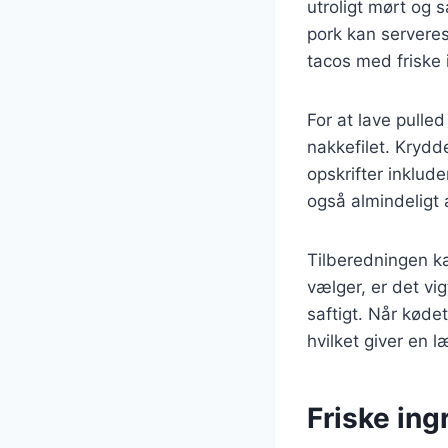
utroligt mørt og 
pork kan servere
tacos med friske 
For at lave pulled
nakkefilet. Krydd
opskrifter inklude
også almindeligt 
Tilberedningen ka
vælger, er det vig
saftigt. Når kød
hvilket giver en 
Friske ing