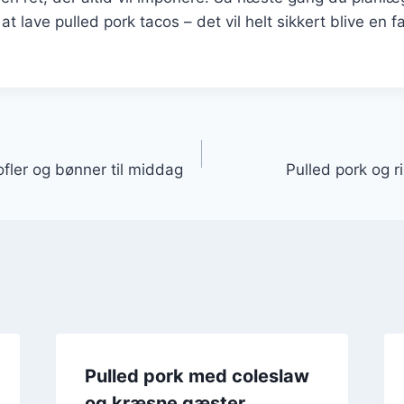
j at lave pulled pork tacos – det vil helt sikkert blive en f
gation
fler og bønner til middag
Pulled pork og 
Pulled pork med coleslaw
og kræsne gæster