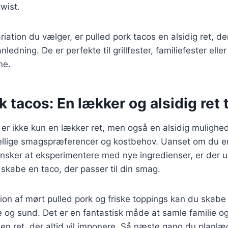
wist.
iation du vælger, er pulled pork tacos en alsidig ret, der
edning. De er perfekte til grillfester, familiefester elle
me.
 tacos: En lækker og alsidig ret ti
 er ikke kun en lækker ret, men også en alsidig mulighe
skellige smagspræferencer og kostbehov. Uanset om du er 
nsker at eksperimentere med nye ingredienser, er der 
 skabe en taco, der passer til din smag.
n af mørt pulled pork og friske toppings kan du skabe 
nde og sund. Det er en fantastisk måde at samle familie 
 en ret, der altid vil imponere. Så næste gang du plan