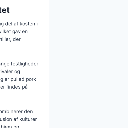
tet
g del af kosten i
hvilket gav en
ilier, der
ange festligheder
ivaler og
g er pulled pork
der findes på
 kombinerer den
sion af kulturer
e hjem og