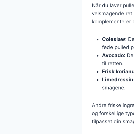
Når du laver pull
velsmagende ret.
komplementerer d
Coleslaw
: D
fede pulled p
Avocado
: De
til retten.
Frisk korian
Limedressin
smagene.
Andre friske ingr
og forskellige ty
tilpasset din sma