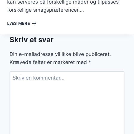
kan serveres på forskellige måder og tilpasses
forskellige smagspræferencer….
PULLED
LÆS MERE
PORK
MED
Skriv et svar
COLESLAW
TIL
FEST
Din e-mailadresse vil ikke blive publiceret.
Krævede felter er markeret med
*