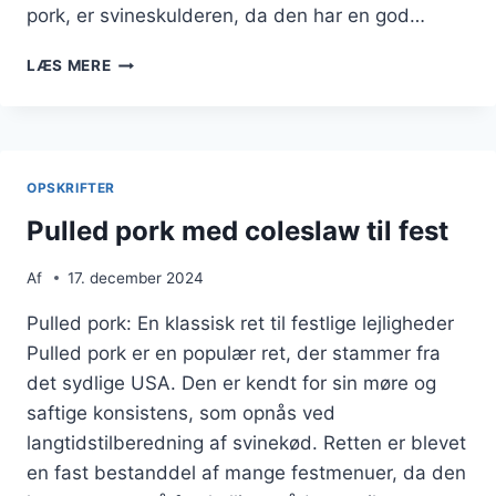
pork, er svineskulderen, da den har en god…
PULLED
LÆS MERE
PORK
TIL
BRUNCH
MED
ÆG
OPSKRIFTER
OG
AVOCADO
Pulled pork med coleslaw til fest
Af
17. december 2024
Pulled pork: En klassisk ret til festlige lejligheder
Pulled pork er en populær ret, der stammer fra
det sydlige USA. Den er kendt for sin møre og
saftige konsistens, som opnås ved
langtidstilberedning af svinekød. Retten er blevet
en fast bestanddel af mange festmenuer, da den