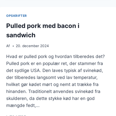
OVN
FOR
EN
OPSKRIFTER
LÆKKER
MIDDAG
Pulled pork med bacon i
sandwich
Af
20. december 2024
Hvad er pulled pork og hvordan tilberedes det?
Pulled pork er en populær ret, der stammer fra
det sydlige USA. Den laves typisk af svinekød,
der tilberedes langsomt ved lav temperatur,
hvilket gør kødet mørt og nemt at trække fra
hinanden. Traditionelt anvendes svinekød fra
skulderen, da dette stykke kød har en god
mængde fedt,…
PULLED