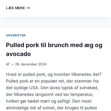
PULLED
LÆS MERE
PORK
TACOS
MED
FRISKE
TOPPINGS
OPSKRIFTER
Pulled pork til brunch med æg og
avocado
Af
28. december 2024
Hvad er pulled pork, og hvordan tilberedes det?
Pulled pork er en populær ret, der stammer fra
det sydlige USA. Den laves typisk af svinekød,
der tilberedes langsomt ved lav temperatur,
hvilket gør kødet mørt og saftigt. Den mest
almindelige del af svinet, der bruges til pulled