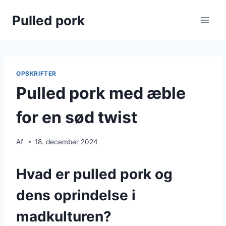
Fortsæt
Pulled pork
til
indhold
OPSKRIFTER
Pulled pork med æble
for en sød twist
Af
18. december 2024
Hvad er pulled pork og
dens oprindelse i
madkulturen?