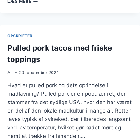
LÆS MERE
PORK
MED
BACON
I
SANDWICH
OPSKRIFTER
Pulled pork tacos med friske
toppings
Af
20. december 2024
Hvad er pulled pork og dets oprindelse i
madlavning? Pulled pork er en populær ret, der
stammer fra det sydlige USA, hvor den har været
en del af den lokale madkultur i mange år. Retten
laves typisk af svinekød, der tilberedes langsomt
ved lav temperatur, hvilket gør kødet mørt og
nemt at trække fra hinanden….