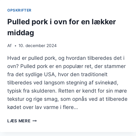
OG
PAPRIKA
OPSKRIFTER
Pulled pork i ovn for en lækker
middag
Af
10. december 2024
Hvad er pulled pork, og hvordan tilberedes det i
ovn? Pulled pork er en populær ret, der stammer
fra det sydlige USA, hvor den traditionelt
tilberedes ved langsom stegning af svinekød,
typisk fra skulderen. Retten er kendt for sin møre
tekstur og rige smag, som opnås ved at tilberede
kødet over lav varme i flere…
PULLED
LÆS MERE
PORK
I