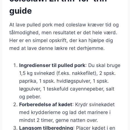
guide
At lave pulled pork med coleslaw kræver tid og
tålmodighed, men resultatet er det hele værd.
Her er en simpel opskrift, der kan hjælpe dig
med at lave denne lækre ret derhjemme.
Ingredienser til pulled pork
: Du skal bruge
1,5 kg svinekød (f.eks. nakkefilet), 2 spsk.
paprika, 1 spsk. hvidløgspulver, 1 spsk.
løgpulver, 1 teskefuld cayennepeber, salt
og peber.
Forberedelse af kødet
: Krydr svinekødet
med krydderierne og lad det marinere i
mindst 2 timer, gerne natten over.
Langsom tilberedning
: Placer kødet i en