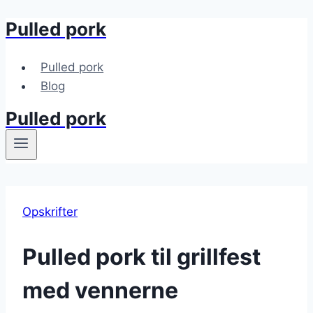
Pulled pork
Fortsæt
til
indhold
Pulled pork
Blog
Pulled pork
Opskrifter
Pulled pork til grillfest
med vennerne