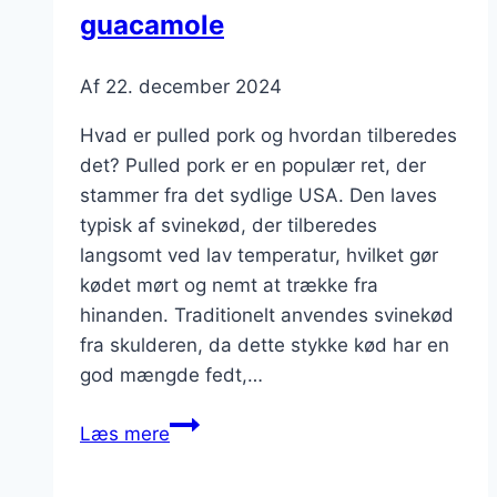
guacamole
Af
22. december 2024
Hvad er pulled pork og hvordan tilberedes
det? Pulled pork er en populær ret, der
stammer fra det sydlige USA. Den laves
typisk af svinekød, der tilberedes
langsomt ved lav temperatur, hvilket gør
kødet mørt og nemt at trække fra
hinanden. Traditionelt anvendes svinekød
fra skulderen, da dette stykke kød har en
god mængde fedt,…
Pulled
Læs mere
pork
i