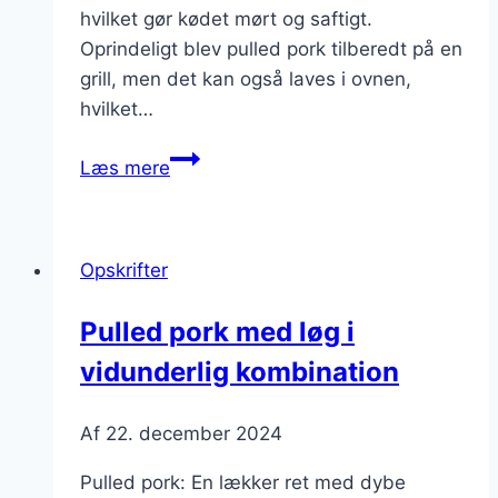
hvilket gør kødet mørt og saftigt.
Oprindeligt blev pulled pork tilberedt på en
grill, men det kan også laves i ovnen,
hvilket…
Pulled
Læs mere
pork
i
ovnen
Opskrifter
for
nem
Pulled pork med løg i
middag
vidunderlig kombination
Af
22. december 2024
Pulled pork: En lækker ret med dybe