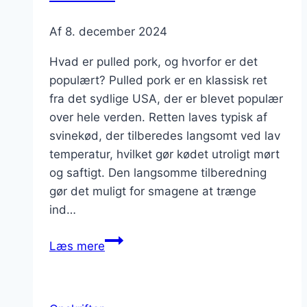
Af
8. december 2024
Hvad er pulled pork, og hvorfor er det
populært? Pulled pork er en klassisk ret
fra det sydlige USA, der er blevet populær
over hele verden. Retten laves typisk af
svinekød, der tilberedes langsomt ved lav
temperatur, hvilket gør kødet utroligt mørt
og saftigt. Den langsomme tilberedning
gør det muligt for smagene at trænge
ind…
Pulled
Læs mere
pork
til
grillfest