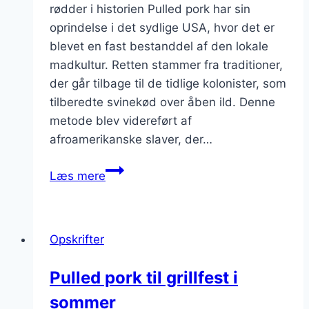
rødder i historien Pulled pork har sin
oprindelse i det sydlige USA, hvor det er
blevet en fast bestanddel af den lokale
madkultur. Retten stammer fra traditioner,
der går tilbage til de tidlige kolonister, som
tilberedte svinekød over åben ild. Denne
metode blev videreført af
afroamerikanske slaver, der…
Pulled
Læs mere
pork
med
løg
Opskrifter
i
vidunderlig
Pulled pork til grillfest i
kombination
sommer