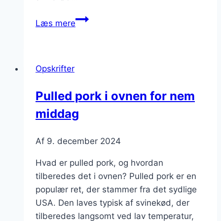
Pulled
Læs mere
pork
og
chili
Opskrifter
til
den
Pulled pork i ovnen for nem
eventyrlystne
middag
mave
Af
9. december 2024
Hvad er pulled pork, og hvordan
tilberedes det i ovnen? Pulled pork er en
populær ret, der stammer fra det sydlige
USA. Den laves typisk af svinekød, der
tilberedes langsomt ved lav temperatur,