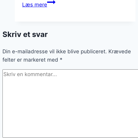
Pulled
Læs mere
pork
sandwich
med
Skriv et svar
BBQ-
sauce
Din e-mailadresse vil ikke blive publiceret.
Krævede
felter er markeret med
*