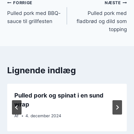
Indlægsnavigation
FORRIGE
NÆSTE
Pulled pork med BBQ-
Pulled pork med
sauce til grillfesten
fladbrød og dild som
topping
Lignende indlæg
Pulled pork og spinat i en sund
wrap
Af
4. december 2024