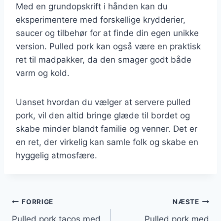
Med en grundopskrift i hånden kan du
eksperimentere med forskellige krydderier,
saucer og tilbehør for at finde din egen unikke
version. Pulled pork kan også være en praktisk
ret til madpakker, da den smager godt både
varm og kold.
Uanset hvordan du vælger at servere pulled
pork, vil den altid bringe glæde til bordet og
skabe minder blandt familie og venner. Det er
en ret, der virkelig kan samle folk og skabe en
hyggelig atmosfære.
Indlægsnavigation
FORRIGE
NÆSTE
Pulled pork tacos med
Pulled pork med