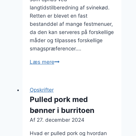
langtidstilberedning af svinekød.
Retten er blevet en fast
bestanddel af mange festmenuer,
da den kan serveres på forskellige
måder og tilpasses forskellige
smagspræferencer….
Pulled
Læs mere
pork
med
coleslaw
Opskrifter
til
Pulled pork med
fest
bønner i burritoen
Af
27. december 2024
Hvad er pulled pork og hvordan