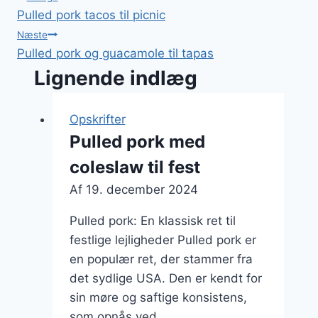
Indlægsnavigation
Pulled pork tacos til picnic
Næste
Pulled pork og guacamole til tapas
Lignende indlæg
Opskrifter
Pulled pork med
coleslaw til fest
Af
19. december 2024
Pulled pork: En klassisk ret til
festlige lejligheder Pulled pork er
en populær ret, der stammer fra
det sydlige USA. Den er kendt for
sin møre og saftige konsistens,
som opnås ved