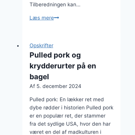
Tilberedningen kan…
Pulled
Læs mere
pork
med
majs
Opskrifter
og
Pulled pork og
grøntsager
krydderurter på en
bagel
Af
5. december 2024
Pulled pork: En lækker ret med
dybe rødder i historien Pulled pork
er en populær ret, der stammer
fra det sydlige USA, hvor den har
været en del af madkulturen i