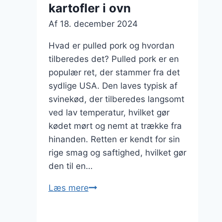
kartofler i ovn
Af
18. december 2024
Hvad er pulled pork og hvordan
tilberedes det? Pulled pork er en
populær ret, der stammer fra det
sydlige USA. Den laves typisk af
svinekød, der tilberedes langsomt
ved lav temperatur, hvilket gør
kødet mørt og nemt at trække fra
hinanden. Retten er kendt for sin
rige smag og saftighed, hvilket gør
den til en…
Pulled
Læs mere
pork
med