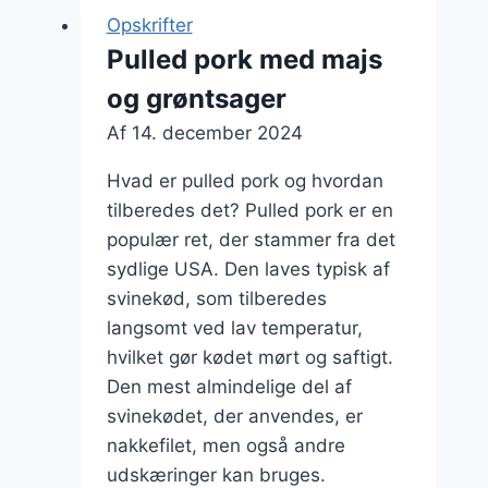
kartofler
Opskrifter
i
Pulled pork med majs
ovn
og grøntsager
Af
14. december 2024
Hvad er pulled pork og hvordan
tilberedes det? Pulled pork er en
populær ret, der stammer fra det
sydlige USA. Den laves typisk af
svinekød, som tilberedes
langsomt ved lav temperatur,
hvilket gør kødet mørt og saftigt.
Den mest almindelige del af
svinekødet, der anvendes, er
nakkefilet, men også andre
udskæringer kan bruges.