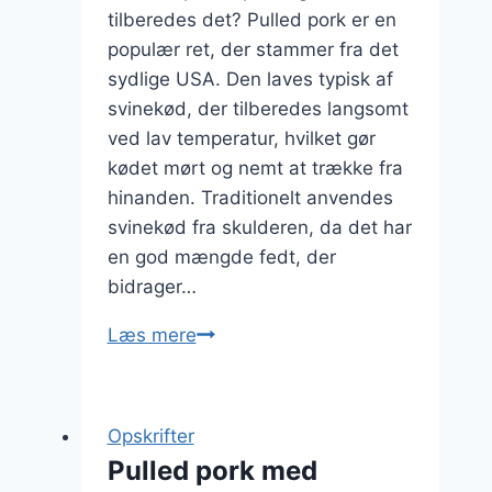
tilberedes det? Pulled pork er en
populær ret, der stammer fra det
sydlige USA. Den laves typisk af
svinekød, der tilberedes langsomt
ved lav temperatur, hvilket gør
kødet mørt og nemt at trække fra
hinanden. Traditionelt anvendes
svinekød fra skulderen, da det har
en god mængde fedt, der
bidrager…
Pulled
Læs mere
pork
med
bønner
Opskrifter
i
Pulled pork med
burritoen