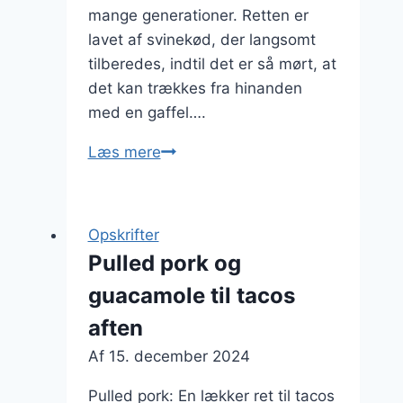
mange generationer. Retten er
lavet af svinekød, der langsomt
tilberedes, indtil det er så mørt, at
det kan trækkes fra hinanden
med en gaffel….
Pulled
Læs mere
pork
og
krydderurter
Opskrifter
på
Pulled pork og
en
guacamole til tacos
bagel
aften
Af
15. december 2024
Pulled pork: En lækker ret til tacos