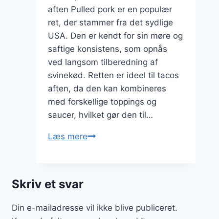
aften Pulled pork er en populær
ret, der stammer fra det sydlige
USA. Den er kendt for sin møre og
saftige konsistens, som opnås
ved langsom tilberedning af
svinekød. Retten er ideel til tacos
aften, da den kan kombineres
med forskellige toppings og
saucer, hvilket gør den til…
Pulled
Læs mere
pork
og
guacamole
Skriv et svar
til
tacos
Din e-mailadresse vil ikke blive publiceret.
aften