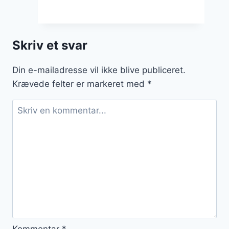
pork
til
burger
Skriv et svar
når
du
Din e-mailadresse vil ikke blive publiceret.
er
Krævede felter er markeret med
*
sulten
Kommentar
*