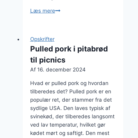
Pulled
Læs mere
pork
til
grillfest
Opskrifter
i
Pulled pork i pitabrød
haven
til picnics
Af
16. december 2024
Hvad er pulled pork og hvordan
tilberedes det? Pulled pork er en
populær ret, der stammer fra det
sydlige USA. Den laves typisk af
svinekød, der tilberedes langsomt
ved lav temperatur, hvilket gør
kødet mørt og saftigt. Den mest