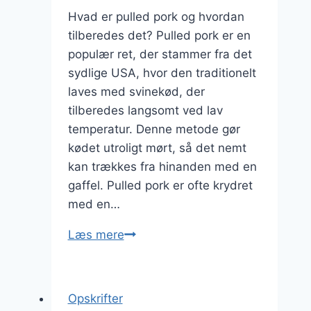
Hvad er pulled pork og hvordan
tilberedes det? Pulled pork er en
populær ret, der stammer fra det
sydlige USA, hvor den traditionelt
laves med svinekød, der
tilberedes langsomt ved lav
temperatur. Denne metode gør
kødet utroligt mørt, så det nemt
kan trækkes fra hinanden med en
gaffel. Pulled pork er ofte krydret
med en…
Pulled
Læs mere
pork
med
pickles
Opskrifter
for