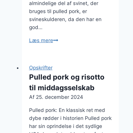
almindelige del af svinet, der
bruges til pulled pork, er
svineskulderen, da den har en
god…
Pulled
Læs mere
pork
i
pitabrød
Opskrifter
til
Pulled pork og risotto
picnics
til middagsselskab
Af
25. december 2024
Pulled pork: En klassisk ret med
dybe rødder i historien Pulled pork
har sin oprindelse i det sydlige