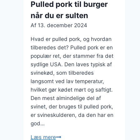
Pulled pork til burger
ekstra
når du er sulten
smag
Af
13. december 2024
Hvad er pulled pork, og hvordan
tilberedes det? Pulled pork er en
populær ret, der stammer fra det
sydlige USA. Den laves typisk af
svinekød, som tilberedes
langsomt ved lav temperatur,
hvilket gør kødet mørt og saftigt.
Den mest almindelige del af
svinet, der bruges til pulled pork,
er svineskulderen, da den har en
god…
Pulled
Læs mere