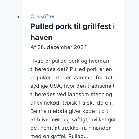
i
slow
Opskrifter
cooker
Pulled pork til grillfest i
med
haven
grøntsager
Af
28. december 2024
Hvad er pulled pork og hvordan
tilberedes det? Pulled pork er en
populær ret, der stammer fra det
sydlige USA, hvor den traditionelt
tilberedes ved langsom stegning
af svinekød, typisk fra skulderen.
Denne metode giver kødet tid til
at blive mørt og saftigt, hvilket gør
det nemt at trække fra hinanden
med en gaffel. Pulled…