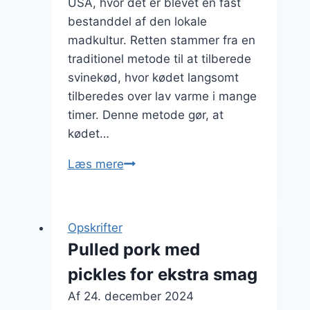
USA, hvor det er blevet en fast
bestanddel af den lokale
madkultur. Retten stammer fra en
traditionel metode til at tilberede
svinekød, hvor kødet langsomt
tilberedes over lav varme i mange
timer. Denne metode gør, at
kødet…
Pulled
Læs mere
pork
og
risotto
Opskrifter
til
Pulled pork med
middagsselskab
pickles for ekstra smag
Af
24. december 2024