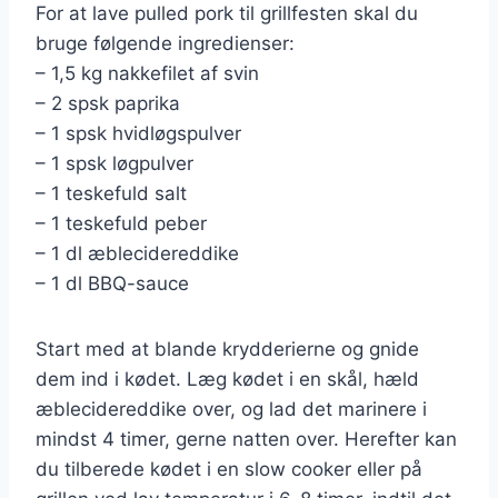
For at lave pulled pork til grillfesten skal du
bruge følgende ingredienser:
– 1,5 kg nakkefilet af svin
– 2 spsk paprika
– 1 spsk hvidløgspulver
– 1 spsk løgpulver
– 1 teskefuld salt
– 1 teskefuld peber
– 1 dl æblecidereddike
– 1 dl BBQ-sauce
Start med at blande krydderierne og gnide
dem ind i kødet. Læg kødet i en skål, hæld
æblecidereddike over, og lad det marinere i
mindst 4 timer, gerne natten over. Herefter kan
du tilberede kødet i en slow cooker eller på