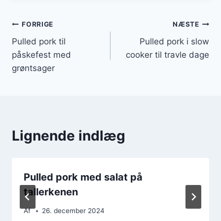
Indlægsnavigation
FORRIGE
NÆSTE
Pulled pork til
Pulled pork i slow
påskefest med
cooker til travle dage
grøntsager
Lignende indlæg
Pulled pork med salat på
tallerkenen
Af
26. december 2024