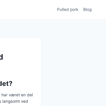
Pulled pork
Blog
d
det?
 har været en del
es langsomt ved