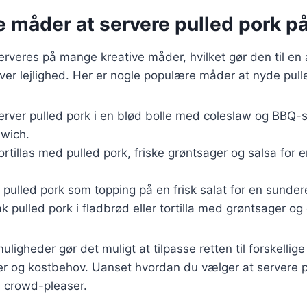
e måder at servere pulled pork p
erveres på mange kreative måder, hvilket gør den til en a
ver lejlighed. Her er nogle populære måder at nyde pull
Server pulled pork i en blød bolle med coleslaw og BBQ-
dwich.
tortillas med pulled pork, friske grøntsager og salsa for
g pulled pork som topping på en frisk salat for en sunde
ak pulled pork i fladbrød eller tortilla med grøntsager og
ligheder gør det muligt at tilpasse retten til forskellige
 og kostbehov. Uanset hvordan du vælger at servere pul
n crowd-pleaser.