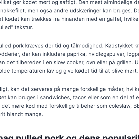
vilket gør kødet mørt og saftigt. Den mest almindelige d
 nakkefilet, men også andre udskæringer kan bruges.
 at kødet kan trækkes fra hinanden med en gaffel, hvilke
ulled” tekstur.
pulled pork kræves der tid og tålmodighed. Kødstykket 
dderier, der kan inkludere paprika, hvidløgspulver, løgpu
an det tilberedes i en slow cooker, ovn eller på grillen
holde temperaturen lav og give kødet tid til at blive mørt.
igt, kan det serveres på mange forskellige måder, hvilke
t. Det kan bruges i sandwiches, tacos eller som en del af 
 det møre kød med forskellige tilbehør som coleslaw, 
orit blandt mange.
bag pulled pork og dens populari