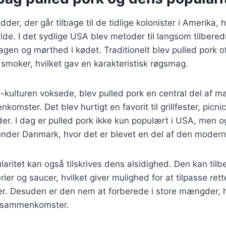
dder, der går tilbage til de tidlige kolonister i Amerika,
ilde. I det sydlige USA blev metoder til langsom tilbered
en og mørthed i kødet. Traditionelt blev pulled pork of
n smoker, hvilket gav en karakteristisk røgsmag.
-kulturen voksede, blev pulled pork en central del af m
omster. Det blev hurtigt en favorit til grillfester, picni
er. I dag er pulled pork ikke kun populært i USA, men 
under Danmark, hvor det er blevet en del af den mode
laritet kan også tilskrives dens alsidighed. Den kan ti
rier og saucer, hvilket giver mulighed for at tilpasse rette
. Desuden er den nem at forberede i store mængder, h
og sammenkomster.