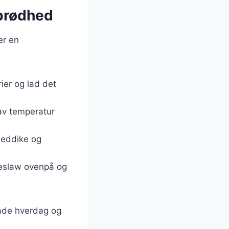
sprødhed
er en
ier og lad det
lav temperatur
 eddike og
leslaw ovenpå og
 både hverdag og