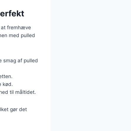
erfekt
or at fremhæve
mmen med pulled
e smag af pulled
etten.
e kød.
ed til måltidet.
lket gør det