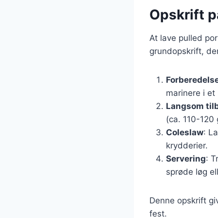
Opskrift 
At lave pulled po
grundopskrift, de
Forberedelse
marinere i et 
Langsom til
(ca. 110-120 g
Coleslaw
: L
krydderier.
Servering
: T
sprøde løg ell
Denne opskrift giv
fest.