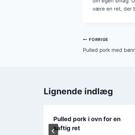
din egen smag. Ua
være en ret, der 
Indlægsnavi
FORRIGE
Pulled pork med bønne
Lignende indlæg
adbrød
Pulled pork i ovn for en
saftig ret