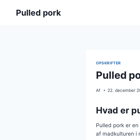
Fortsæt
Pulled pork
til
indhold
OPSKRIFTER
Pulled p
Af
22. december 
Hvad er pu
Pulled pork er en
af madkulturen i 