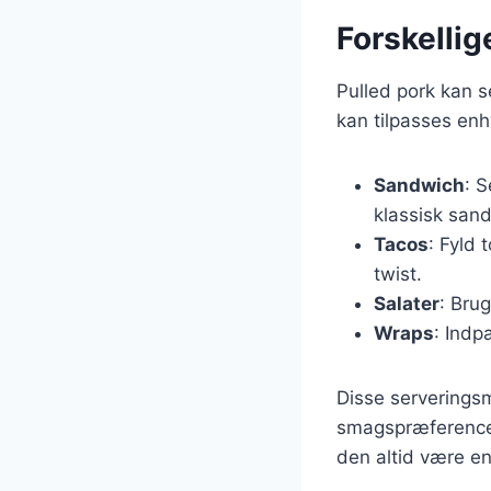
Forskellig
Pulled pork kan s
kan tilpasses enh
Sandwich
: 
klassisk san
Tacos
: Fyld 
twist.
Salater
: Bru
Wraps
: Indp
Disse serveringsmu
smagspræferencer
den altid være e