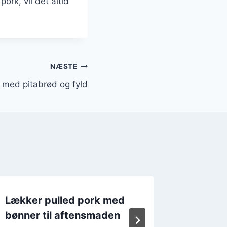
rk, vil det altid
NÆSTE
 med pitabrød og fyld
Lækker pulled pork med
Pulled
bønner til aftensmaden
sprød s