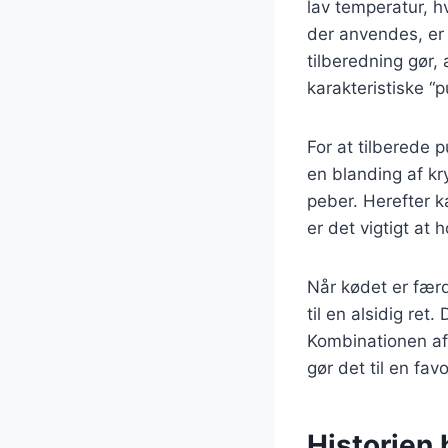
lav temperatur, h
der anvendes, er
tilberedning gør,
karakteristiske “p
For at tilberede 
en blanding af kry
peber. Herefter k
er det vigtigt at 
Når kødet er færd
til en alsidig re
Kombinationen af
gør det til en fav
Historien 