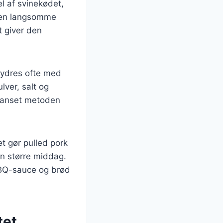
el af svinekødet,
 Den langsomme
t giver den
krydres ofte med
lver, salt og
. Uanset metoden
t gør pulled pork
en større middag.
BBQ-sauce og brød
tet