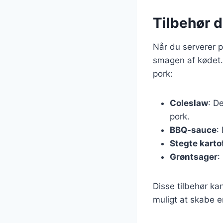
Tilbehør 
Når du serverer pu
smagen af kødet.
pork:
Coleslaw
: D
pork.
BBQ-sauce
:
Stegte karto
Grøntsager
:
Disse tilbehør ka
muligt at skabe e