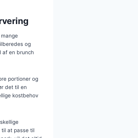
rvering
il mange
 tilberedes og
l af en brunch
ore portioner og
 det til en
ellige kostbehov
skellige
til at passe til