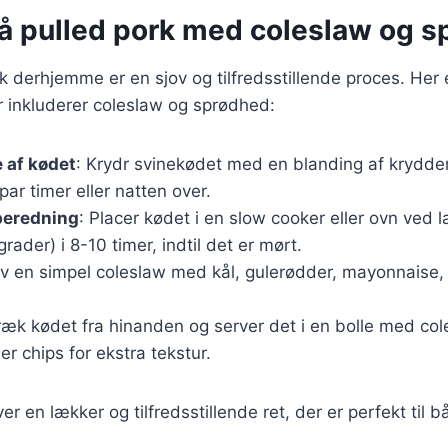
på pulled pork med coleslaw og 
rk derhjemme er en sjov og tilfredsstillende proces. Her 
r inkluderer coleslaw og sprødhed:
 af kødet
: Krydr svinekødet med en blanding af krydder
par timer eller natten over.
beredning
: Placer kødet i en slow cooker eller ovn ved 
rader) i 8-10 timer, indtil det er mørt.
av en simpel coleslaw med kål, gulerødder, mayonnaise,
ræk kødet fra hinanden og server det i en bolle med co
er chips for ekstra tekstur.
er en lækker og tilfredsstillende ret, der er perfekt til