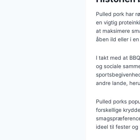
Pulled pork har rø
en vigtig proteink
at maksimere smag
åben ild eller i e
I takt med at BBQ
og sociale sammenk
sportsbegivenhed
andre lande, her
Pulled porks popu
forskellige krydde
smagspræferencer
ideel til fester 