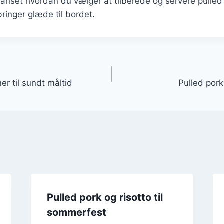
nset hvordan du vælger at tilberede og servere pulled po
bringer glæde til bordet.
gation
r til sundt måltid
Pulled pork
Pulled pork og risotto til
sommerfest