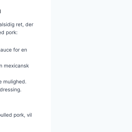
å
lsidig ret, der
ed pork:
sauce for en
 en mexicansk
re mulighed.
 dressing.
led pork, vil