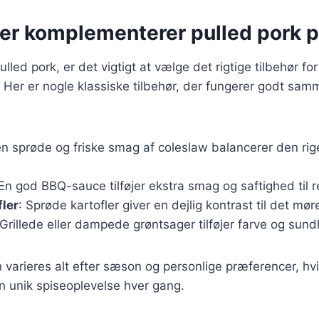
der komplementerer pulled pork p
lled pork, er det vigtigt at vælge det rigtige tilbehør f
 Her er nogle klassiske tilbehør, der fungerer godt sa
en sprøde og friske smag af coleslaw balancerer den rig
 En god BBQ-sauce tilføjer ekstra smag og saftighed til r
fler
: Sprøde kartofler giver en dejlig kontrast til det mør
 Grillede eller dampede grøntsager tilføjer farve og sundh
n varieres alt efter sæson og personlige præferencer, hvi
n unik spiseoplevelse hver gang.