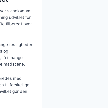
 hvor svinekød var
ning udviklet for
te tilberedt over
ange festligheder
cs og
også i mange
rne madscene.
lberedes med
n til forskellige
vilket gør den