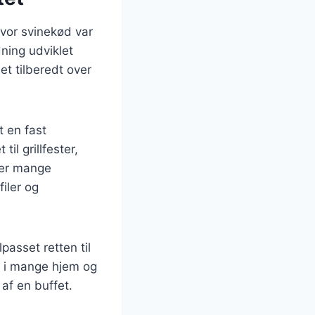
 hvor svinekød var
dning udviklet
et tilberedt over
t en fast
il grillfester,
der mange
filer og
asset retten til
t i mange hjem og
af en buffet.