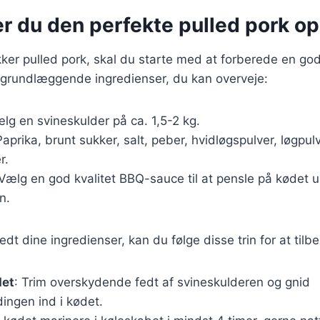
r du den perfekte pulled pork op
kker pulled pork, skal du starte med at forberede en go
e grundlæggende ingredienser, du kan overveje:
ælg en svineskulder på ca. 1,5-2 kg.
Paprika, brunt sukker, salt, peber, hvidløgspulver, løgpul
r.
 Vælg en god kvalitet BBQ-sauce til at pensle på kødet 
n.
dt dine ingredienser, kan du følge disse trin for at tilb
det
: Trim overskydende fedt af svineskulderen og gnid
ingen ind i kødet.