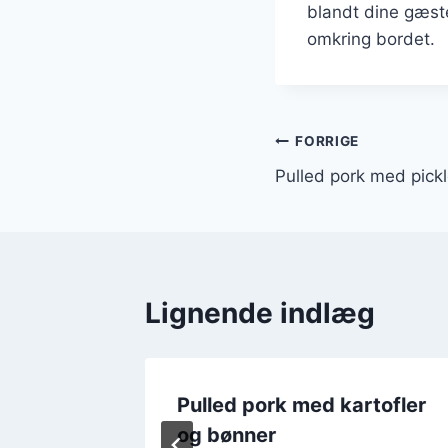
blandt dine gæste
omkring bordet.
Indlægsnavi
FORRIGE
Pulled pork med pick
Lignende indlæg
cooker
Pulled pork med kartofler
og bønner