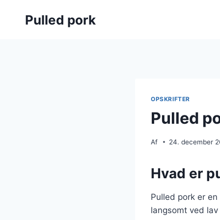
Fortsæt
Pulled pork
til
indhold
OPSKRIFTER
Pulled po
Af
24. december 
Hvad er pu
Pulled pork er en
langsomt ved lav t