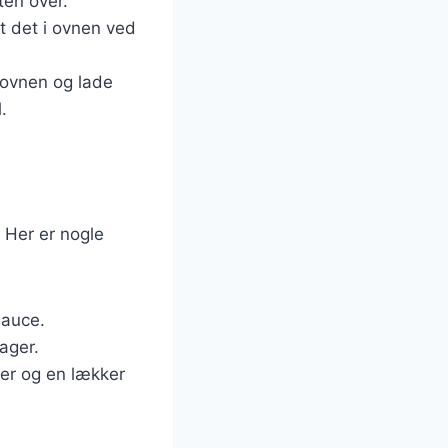
ten over.
æt det i ovnen ved
 ovnen og lade
.
. Her er nogle
sauce.
sager.
ger og en lækker