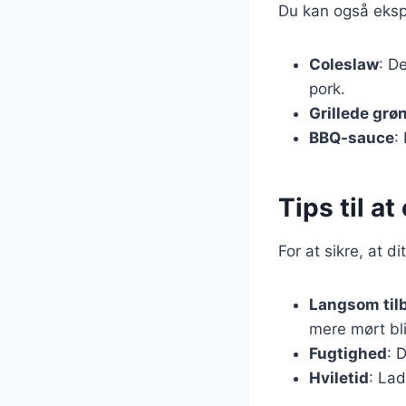
Du kan også eksp
Coleslaw
: D
pork.
Grillede grø
BBQ-sauce
:
Tips til a
For at sikre, at d
Langsom til
mere mørt bli
Fugtighed
: 
Hviletid
: Lad