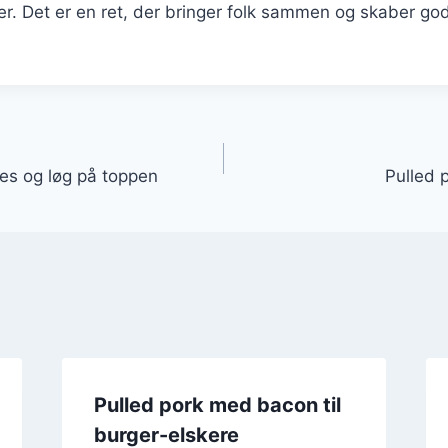
r. Det er en ret, der bringer folk sammen og skaber go
gation
les og løg på toppen
Pulled p
Pulled pork med bacon til
burger-elskere