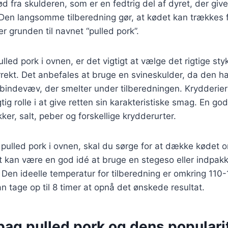
d fra skulderen, som er en fedtrig del af dyret, der giv
. Den langsomme tilberedning gør, at kødet kan trækkes
 er grunden til navnet “pulled pork”.
ulled pork i ovnen, er det vigtigt at vælge det rigtige st
rekt. Det anbefales at bruge en svineskulder, da den ha
indevæv, der smelter under tilberedningen. Krydderie
gtig rolle i at give retten sin karakteristiske smag. En g
ker, salt, peber og forskellige krydderurter.
 pulled pork i ovnen, skal du sørge for at dække kødet or
et kan være en god idé at bruge en stegeso eller indpakke
 Den ideelle temperatur for tilberedning er omkring 110
an tage op til 8 timer at opnå det ønskede resultat.
bag pulled pork og dens populari