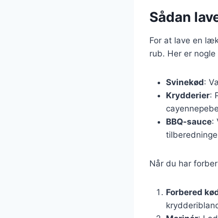
Sådan lave
For at lave en læ
rub. Her er nogl
Svinekød
: V
Krydderier
: 
cayennepebe
BBQ-sauce
:
tilberedninge
Når du har forbere
Forbered kø
krydderibland