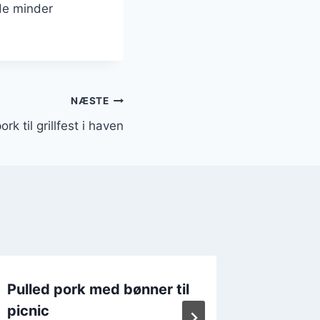
de minder
NÆSTE
ork til grillfest i haven
Pulled pork med bønner til
Pulled 
picnic
sauce o