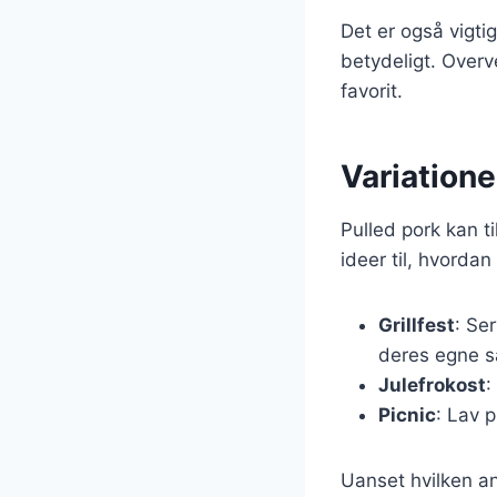
Det er også vigti
betydeligt. Overv
favorit.
Variatione
Pulled pork kan t
ideer til, hvordan
Grillfest
: Se
deres egne 
Julefrokost
:
Picnic
: Lav 
Uanset hvilken an