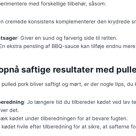
erimentere med forskellige tilbehør, såsom:
en cremede konsistens komplementerer den krydrede sm
ntsager
: Giver en sund og farverig side til retten.
 En ekstra pensling af BBQ-sauce kan tilføje endnu mer
t opnå saftige resultater med pull
it pulled pork bliver saftigt og mørt, er der nogle tips, du
beredning
: Jo længere tid du tilbereder kødet ved lav 
ver det.
Dæk kødet under tilberedningen for at bevare fugten.
 kødet hvile efter tilberedning for at sikre, at safterne f