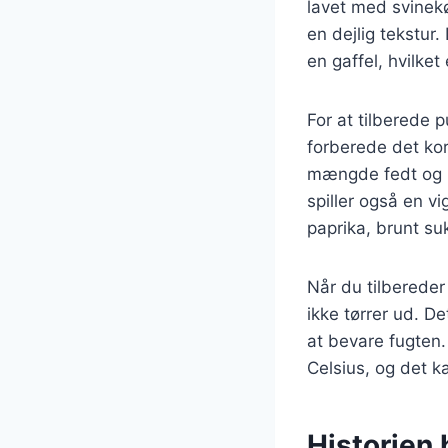
lavet med svinekø
en dejlig tekstur
en gaffel, hvilket
For at tilberede p
forberede det kor
mængde fedt og b
spiller også en vi
paprika, brunt suk
Når du tilbereder
ikke tørrer ud. D
at bevare fugten.
Celsius, og det k
Historien 