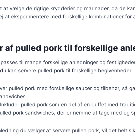
gt at vælge de rigtige krydderier og marinader, da de k
ej at eksperimentere med forskellige kombinationer for a
r af pulled pork til forskellige an
ilpasses til mange forskellige anledninger og festlighede
 du kan servere pulled pork til forskellige begivenheder:
rver pulled pork med forskellige saucer og tilbehør, så 
sandwiches.
 Inkluder pulled pork som en del af en buffet med traditio
pulled pork sandwiches, der er nemme at tage med og s
ledning du vælger at servere pulled pork, vil det helt sik