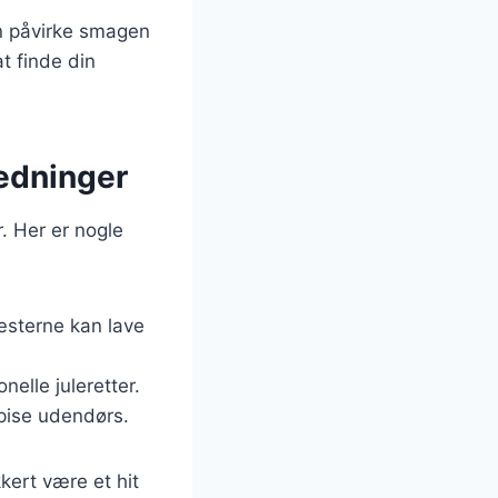
an påvirke smagen
t finde din
ledninger
r. Her er nogle
gæsterne kan lave
nelle juleretter.
pise udendørs.
kert være et hit