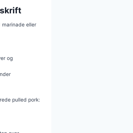
skrift
d marinade eller
ver og
under
erede pulled pork: