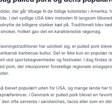
dder, der går tilbage til de tidlige kolonister i Amerika,
kilde. I det sydlige USA blev metoden til langsom tilbere
nytte de billigere stykker kød på. Traditionelt blev kød
n smoker, hvilket gav det en karakteristisk røgsmag.
avningstraditioner har udviklet sig, er pulled pork bleve
rikansk barbecue-kultur. Det er ikke kun en populær ret t
it ved sportsbegivenheder og festivaler. I dag findes 
led pork, der inkorporerer forskellige regionale smagspro
oder.
så blevet populært uden for USA, og mange lande har tilp
præferencer. I Danmark er pulled pork blevet en favori
r den ofte serveres i sandwiches, tacos eller som en del 