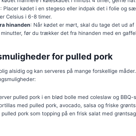
 kødet marinere i køleskabet i mindst 4 timer, gerne nat
g
: Placer kødet i en stegeso eller indpak det i folie og s
r Celsius i 6-8 timer.
fra hinanden
: Når kødet er mørt, skal du tage det ud af
0 minutter, før du trækker det fra hinanden med en gaffel
smuligheder for pulled pork
rolig alsidig og kan serveres på mange forskellige måder
ngsmuligheder:
Server pulled pork i en blød bolle med coleslaw og BBQ-
tortillas med pulled pork, avocado, salsa og friske grønt
g pulled pork som topping på en frisk salat med grøntsa