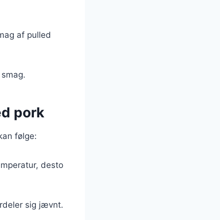
ag af pulled
e smag.
ed pork
 kan følge:
temperatur, desto
ordeler sig jævnt.