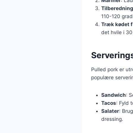
Marinér
: Lad
Tilberednin
110-120 grade
Træk kødet 
det hvile i 3
Servering
Pulled pork er ut
populære serveri
Sandwich
: 
Tacos
: Fyld 
Salater
: Bru
dressing.