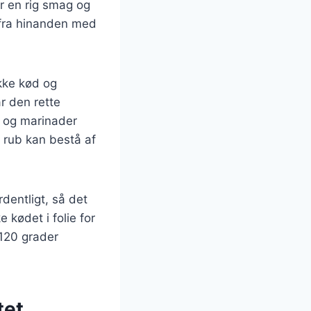
er en rig smag og
 fra hinanden med
ykke kød og
r den rette
r og marinader
od rub kan bestå af
dentligt, så det
 kødet i folie for
-120 grader
tet