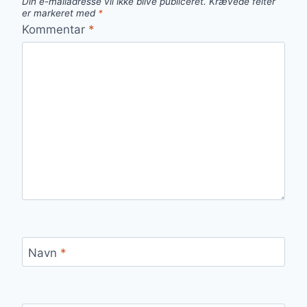
Din e-mailadresse vil ikke blive publiceret.
Krævede felter
er markeret med
*
Kommentar
*
Navn
*